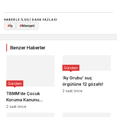
HABERLE ILGILI DAHA FAZLASI
#
İş
#
Menşeli
Benzer Haberler
Gündem
‘Ay Grubu’ suç
Gündem
örgütüne 12 gözaltı!
2 saat önce
TBMM’de Çocuk
Koruma Kanunu
teklifinin ilk
2 saat önce
görüşmeleri