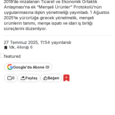
Anlaş
2018’de imzalanan Ticaret ve Ekonomik Ortaklık
ması
Anlaşması’na ek “Menşeli Ürünler” Protokolü’nün
Menşe
uygulanmasına ilişkin yönetmeliği yayımladı. 1 Ağustos
Yönet
2025’te yürürlüğe girecek yönetmelik, menşeli
meliği
ürünlerin tanımı, menşe ispatı ve idari iş birliği
yürürlü
ğe
süreçlerini düzenliyor.
giriyor
27 Temmuz 2025, 11:54
yayınlandı
1dk, 44sn
6
Google'da Abone Ol
0
Paylaş
Beğen