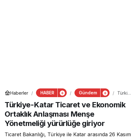
HABER
Gündem
Haberler
Türkiy
e-
Türkiye-Katar Ticaret ve Ekonomik
Katar
Ticare
Ortaklık Anlaşması Menşe
t ve
Ekono
Yönetmeliği yürürlüğe giriyor
mik
Ortaklı
Ticaret Bakanlığı, Türkiye ile Katar arasında 26 Kasım
k