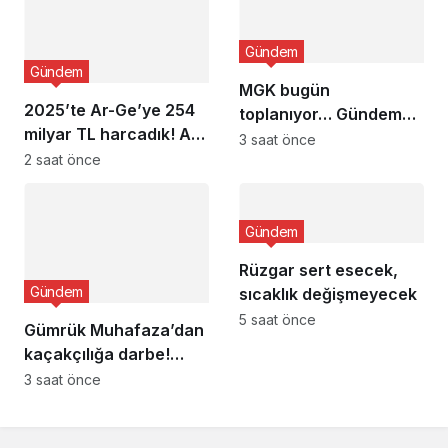
tamamlandı
Gündem
Gündem
MGK bugün
2025’te Ar-Ge’ye 254
toplanıyor… Gündem
milyar TL harcadık! Ar-
‘Terörsüz Türkiye’
3 saat önce
Ge’de en büyük pay
2 saat önce
üniversitelere
Gündem
Rüzgar sert esecek,
Gündem
sıcaklık değişmeyecek
5 saat önce
Gümrük Muhafaza’dan
kaçakçılığa darbe!
2026’da 58 bin 519
3 saat önce
canlı hayvan kurtarıldı