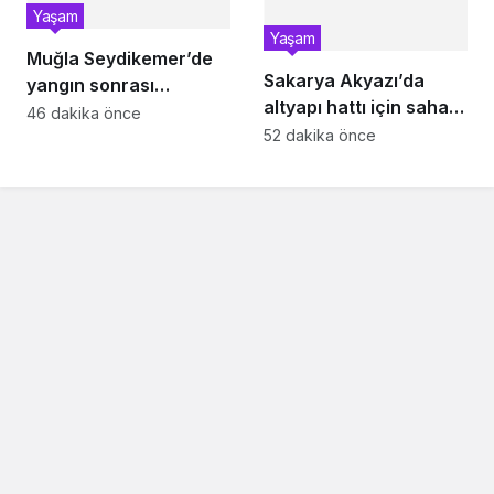
Yaşam
Yaşam
Muğla Seydikemer’de
Sakarya Akyazı’da
yangın sonrası
altyapı hattı için saha
seferberlik
46 dakika önce
çalışmaları başladı
52 dakika önce