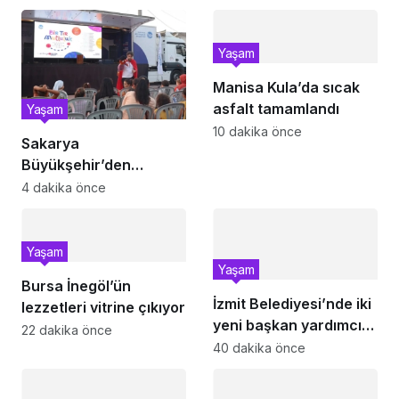
Yaşam
Manisa Kula’da sıcak
asfalt tamamlandı
Yaşam
10 dakika önce
Sakarya
Büyükşehir’den
çocuklara yaz neşesi
4 dakika önce
Yaşam
Yaşam
Bursa İnegöl’ün
İzmit Belediyesi’nde iki
lezzetleri vitrine çıkıyor
yeni başkan yardımcısı
22 dakika önce
göreve başladı
40 dakika önce