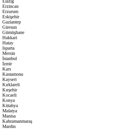
Elazığ
Erzincan
Erzurum
Eskişehir
Gaziantep
Giresun
Gümüşhane
Hakkari
Hatay
Isparta
Mersin
İstanbul
İzmir
Kars
Kastamonu
Kayseri
Kırklareli
Kırşehir
Kocaeli
Konya
Kütahya
Malatya
Manisa
Kahramanmaraş
Mardin