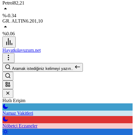
Petrol
82,21
%-0.34
GR. ALTIN
6.201,10
%0.06
Hayatkılavuzum.net
Aramak istediğiniz kelimeyi yazın..
Hızlı Erişim
Namaz Vakitleri
Nöbetçi Eczaneler