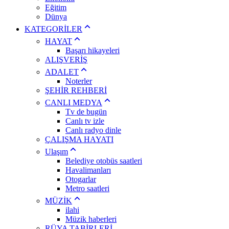
Eğitim
Dünya
KATEGORİLER
HAYAT
Başarı hikayeleri
ALIŞVERİŞ
ADALET
Noterler
ŞEHİR REHBERİ
CANLI MEDYA
Tv de bugün
Canlı tv izle
Canlı radyo dinle
ÇALIŞMA HAYATI
Ulaşım
Belediye otobüs saatleri
Havalimanları
Otogarlar
Metro saatleri
MÜZİK
ilahi
Müzik haberleri
RÜYA TABİRLERİ