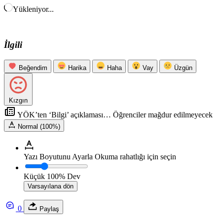
Yükleniyor...
İlgili
Beğendim
Harika
Haha
Vay
Üzgün
Kızgın
YÖK’ten ‘Bilgi’ açıklaması… Öğrenciler mağdur edilmeyecek
Normal (100%)
Yazı Boyutunu Ayarla
Okuma rahatlığı için seçin
Küçük
100%
Dev
Varsayılana dön
0
Paylaş