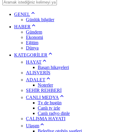
GENEL
Günlük bilgiler
HABER
Gündem
Ekonomi
Eğitim
Dünya
KATEGORİLER
HAYAT
Başarı hikayeleri
ALIŞVERİŞ
ADALET
Noterler
ŞEHİR REHBERİ
CANLI MEDYA
Tv de bugün
Canlı tv izle
Canlı radyo dinle
ÇALIŞMA HAYATI
Ulaşım
Belediye otobüs saatleri