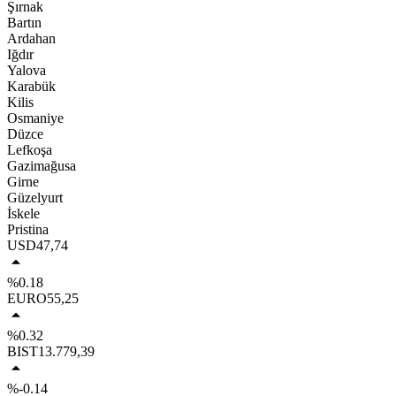
Şırnak
Bartın
Ardahan
Iğdır
Yalova
Karabük
Kilis
Osmaniye
Düzce
Lefkoşa
Gazimağusa
Girne
Güzelyurt
İskele
Pristina
USD
47,74
%0.18
EURO
55,25
%0.32
BIST
13.779,39
%-0.14