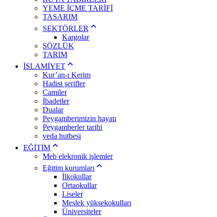
YEME İÇME TARİFİ
TASARIM
SEKTÖRLER
Kargolar
SÖZLÜK
TARIM
İSLAMİYET
Kur’an-ı Kerim
Hadisi şerifler
Camiler
İbadetler
Dualar
Peygamberimizin hayatı
Peygamberler tarihi
veda hutbesi
EĞİTİM
Meb elekronik işlemler
Eğitim kurumları
İlkokullar
Ortaokullar
Liseler
Meslek yüksekokulları
Üniversiteler