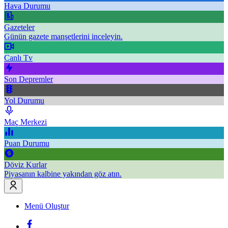
Hava Durumu
Gazeteler
Günün gazete manşetlerini inceleyin.
Canlı Tv
Son Depremler
Yol Durumu
Maç Merkezi
Puan Durumu
Döviz Kurlar
Piyasanın kalbine yakından göz atın.
Menü Oluştur