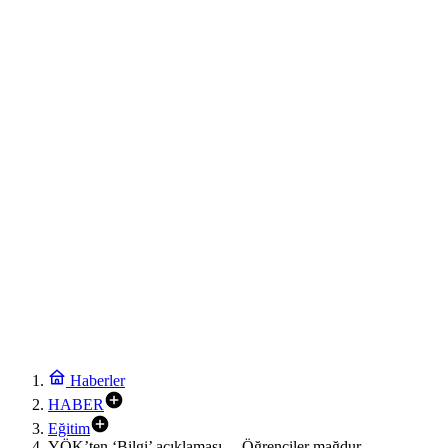
Haberler
HABER
Eğitim
YÖK’ten ‘Bilgi’ açıklaması… Öğrenciler mağdur