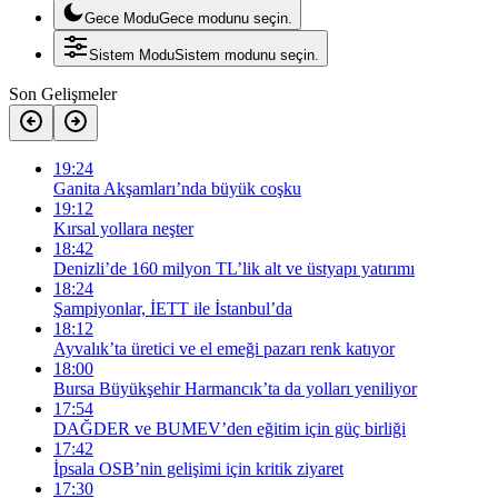
Gece Modu
Gece modunu seçin.
Sistem Modu
Sistem modunu seçin.
Son Gelişmeler
19:24
Ganita Akşamları’nda büyük coşku
19:12
Kırsal yollara neşter
18:42
Denizli’de 160 milyon TL’lik alt ve üstyapı yatırımı
18:24
Şampiyonlar, İETT ile İstanbul’da
18:12
Ayvalık’ta üretici ve el emeği pazarı renk katıyor
18:00
Bursa Büyükşehir Harmancık’ta da yolları yeniliyor
17:54
DAĞDER ve BUMEV’den eğitim için güç birliği
17:42
İpsala OSB’nin gelişimi için kritik ziyaret
17:30