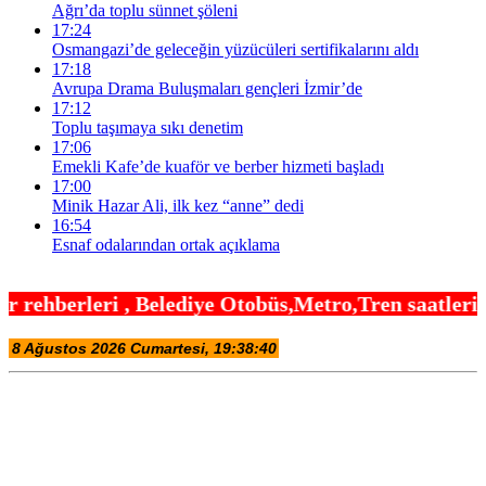
Ağrı’da toplu sünnet şöleni
17:24
Osmangazi’de geleceğin yüzücüleri sertifikalarını aldı
17:18
Avrupa Drama Buluşmaları gençleri İzmir’de
17:12
Toplu taşımaya sıkı denetim
17:06
Emekli Kafe’de kuaför ve berber hizmeti başladı
17:00
Minik Hazar Ali, ilk kez “anne” dedi
16:54
Esnaf odalarından ortak açıklama
ediye Otobüs,Metro,Tren saatleri ,Hastaneler, Okul