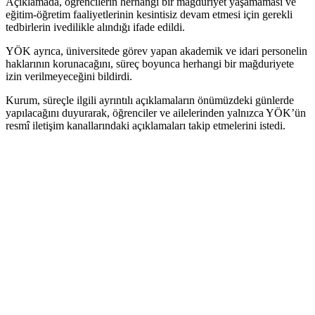
Açıklamada, öğrencilerin herhangi bir mağduriyet yaşamaması ve
eğitim-öğretim faaliyetlerinin kesintisiz devam etmesi için gerekli
tedbirlerin ivedilikle alındığı ifade edildi.
YÖK ayrıca, üniversitede görev yapan akademik ve idari personelin
haklarının korunacağını, süreç boyunca herhangi bir mağduriyete
izin verilmeyeceğini bildirdi.
Kurum, süreçle ilgili ayrıntılı açıklamaların önümüzdeki günlerde
yapılacağını duyurarak, öğrenciler ve ailelerinden yalnızca YÖK’ün
resmî iletişim kanallarındaki açıklamaları takip etmelerini istedi.