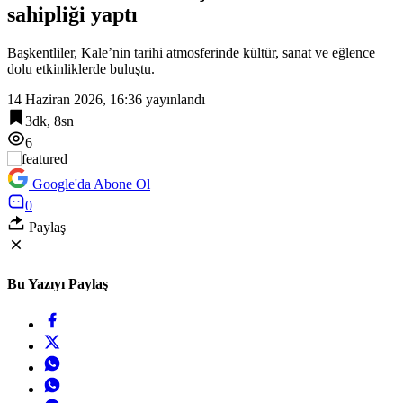
sahipliği yaptı
18:48
Bursa İznik ‘MobilFest’in üçüncü durağı oldu
Başkentliler, Kale’nin tarihi atmosferinde kültür, sanat ve eğlence
dolu etkinliklerde buluştu.
14 Haziran 2026, 16:36
yayınlandı
3dk, 8sn
6
Google'da Abone Ol
0
Paylaş
Bu Yazıyı Paylaş