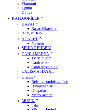
Ekonomi
Eğitim
Dünya
KATEGORİLER
HAYAT
Başarı hikayeleri
ALIŞVERİŞ
ADALET
Noterler
ŞEHİR REHBERİ
CANLI MEDYA
Tv de bugün
Canlı tv izle
Canlı radyo dinle
ÇALIŞMA HAYATI
Ulaşım
Belediye otobüs saatleri
Havalimanları
Otogarlar
Metro saatleri
MÜZİK
ilahi
Müzik haberleri