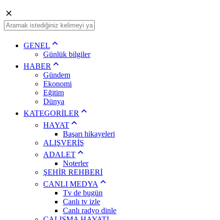
GENEL
Günlük bilgiler
HABER
Gündem
Ekonomi
Eğitim
Dünya
KATEGORİLER
HAYAT
Başarı hikayeleri
ALIŞVERİŞ
ADALET
Noterler
ŞEHİR REHBERİ
CANLI MEDYA
Tv de bugün
Canlı tv izle
Canlı radyo dinle
ÇALIŞMA HAYATI