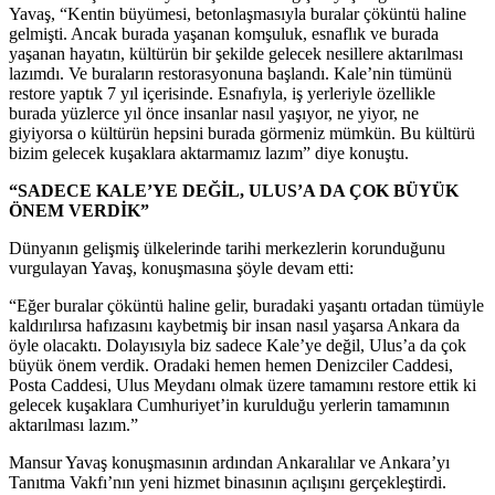
Yavaş, “Kentin büyümesi, betonlaşmasıyla buralar çöküntü haline
gelmişti. Ancak burada yaşanan komşuluk, esnaflık ve burada
yaşanan hayatın, kültürün bir şekilde gelecek nesillere aktarılması
lazımdı. Ve buraların restorasyonuna başlandı. Kale’nin tümünü
restore yaptık 7 yıl içerisinde. Esnafıyla, iş yerleriyle özellikle
burada yüzlerce yıl önce insanlar nasıl yaşıyor, ne yiyor, ne
giyiyorsa o kültürün hepsini burada görmeniz mümkün. Bu kültürü
bizim gelecek kuşaklara aktarmamız lazım” diye konuştu.
“SADECE KALE’YE DEĞİL, ULUS’A DA ÇOK BÜYÜK
ÖNEM VERDİK”
Dünyanın gelişmiş ülkelerinde tarihi merkezlerin korunduğunu
vurgulayan Yavaş, konuşmasına şöyle devam etti:
“Eğer buralar çöküntü haline gelir, buradaki yaşantı ortadan tümüyle
kaldırılırsa hafızasını kaybetmiş bir insan nasıl yaşarsa Ankara da
öyle olacaktı. Dolayısıyla biz sadece Kale’ye değil, Ulus’a da çok
büyük önem verdik. Oradaki hemen hemen Denizciler Caddesi,
Posta Caddesi, Ulus Meydanı olmak üzere tamamını restore ettik ki
gelecek kuşaklara Cumhuriyet’in kurulduğu yerlerin tamamının
aktarılması lazım.”
Mansur Yavaş konuşmasının ardından Ankaralılar ve Ankara’yı
Tanıtma Vakfı’nın yeni hizmet binasının açılışını gerçekleştirdi.