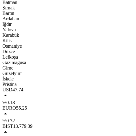
Batman
Şırnak
Bartın
Ardahan
Iğdır
Yalova
Karabük
Kilis
Osmaniye
Düzce
Lefkoşa
Gazimağusa
Girne
Güzelyurt
İskele
Pristina
USD
47,74
%0.18
EURO
55,25
%0.32
BIST
13.779,39