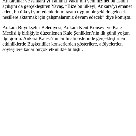
Ankaralılar ve Ankara’yı Tanıtma Vakfı’nın yeni hizmet binasının
açılışını da gerçekleştiren Yavaş, “Bize bu ülkeyi, Ankara’yı emanet
eden, bu ülkeyi yurt edenlerin mirasını uygun bir şekilde gelecek
nesillere aktarmak için çalışmalarımız devam edecek” diye konuştu.
Ankara Büyükşehir Belediyesi, Ankara Kent Konseyi ve Kale
Meclisi iş birliğiyle düzenlenen Kale Şenlikleri’nin ilk günü yoğun
ilgi gördü. Ankara Kalesi’nin tarihi atmosferinde gerçekleştirilen
etkinliklerde Başkentliler konserlerden gösterilere, atölyelerden
söyleşilere kadar birçok etkinlikle buluştu.