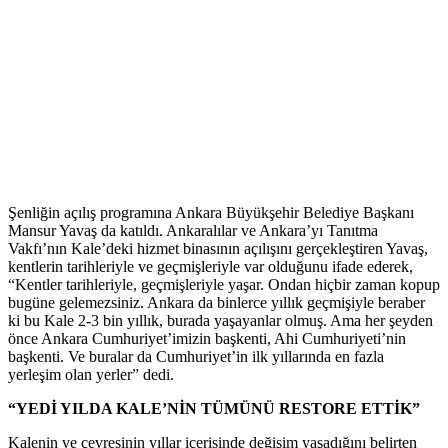
Şenliğin açılış programına Ankara Büyükşehir Belediye Başkanı
Mansur Yavaş da katıldı. Ankaralılar ve Ankara’yı Tanıtma
Vakfı’nın Kale’deki hizmet binasının açılışını gerçekleştiren Yavaş,
kentlerin tarihleriyle ve geçmişleriyle var olduğunu ifade ederek,
“Kentler tarihleriyle, geçmişleriyle yaşar. Ondan hiçbir zaman kopup
bugüne gelemezsiniz. Ankara da binlerce yıllık geçmişiyle beraber
ki bu Kale 2-3 bin yıllık, burada yaşayanlar olmuş. Ama her şeyden
önce Ankara Cumhuriyet’imizin başkenti, Ahi Cumhuriyeti’nin
başkenti. Ve buralar da Cumhuriyet’in ilk yıllarında en fazla
yerleşim olan yerler” dedi.
“YEDİ YILDA KALE’NİN TÜMÜNÜ RESTORE ETTİK”
Kalenin ve çevresinin yıllar içerisinde değişim yaşadığını belirten