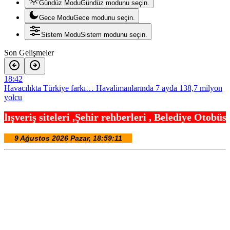
Gündüz Modu
Gündüz modunu seçin.
Gece Modu
Gece modunu seçin.
Sistem Modu
Sistem modunu seçin.
Son Gelişmeler
18:42
Havacılıkta Türkiye farkı… Havalimanlarında 7 ayda 138,7 milyon
yolcu
18:24
ir rehberleri , Belediye Otobüs,Metro,Tren saatle
Artvin’de aranan 68 kişi yakalandı
18:18
Aydın Kuyucak’ta ulaşım yatırımı
18:12
Başkan Genç’ten Madur Dağı’nda 14 kilometrelik asfalt müjdesi
18:06
AgroGreen Bursa’da 80 şehir, 13 ülke ağırlayacak
18:00
Kıyılarda yeni dönem! Bakanlık işgallere karşı devrede