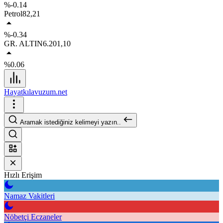
%-0.14
Petrol
82,21
%-0.34
GR. ALTIN
6.201,10
%0.06
Hayatkılavuzum.net
Aramak istediğiniz kelimeyi yazın..
Hızlı Erişim
Namaz Vakitleri
Nöbetçi Eczaneler