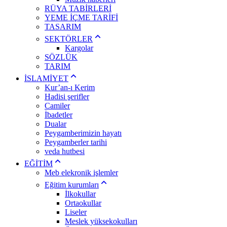
RÜYA TABİRLERİ
YEME İÇME TARİFİ
TASARIM
SEKTÖRLER
Kargolar
SÖZLÜK
TARIM
İSLAMİYET
Kur’an-ı Kerim
Hadisi şerifler
Camiler
İbadetler
Dualar
Peygamberimizin hayatı
Peygamberler tarihi
veda hutbesi
EĞİTİM
Meb elekronik işlemler
Eğitim kurumları
İlkokullar
Ortaokullar
Liseler
Meslek yüksekokulları