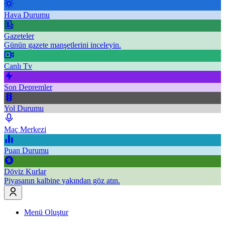
Hava Durumu
Gazeteler
Günün gazete manşetlerini inceleyin.
Canlı Tv
Son Depremler
Yol Durumu
Maç Merkezi
Puan Durumu
Döviz Kurlar
Piyasanın kalbine yakından göz atın.
Menü Oluştur