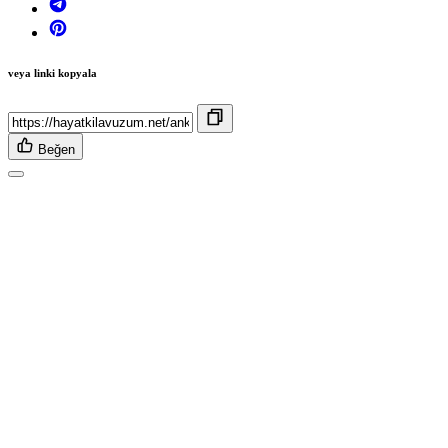
veya linki kopyala
Beğen