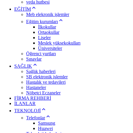
veda hutbesi
EĞİTİM
Meb elekronik işlemler
Eğitim kurumları
İlkokullar
Ortaokullar
Liseler
Meslek yüksekokulları
Üniversiteler
Öğrenci yurtları
Sınavlar
SAĞLIK
Sağlık haberleri
SB elektronik işlemler
Hastalık ve tedavileri
Hastaneler
Nöbetçi Eczaneler
FİRMA REHBERİ
İLANLAR
TEKNOLOJİ
Telefonlar
Samsung
Huawei