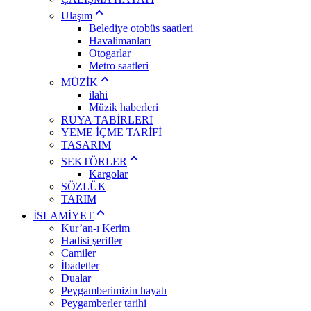
Ulaşım
Belediye otobüs saatleri
Havalimanları
Otogarlar
Metro saatleri
MÜZİK
ilahi
Müzik haberleri
RÜYA TABİRLERİ
YEME İÇME TARİFİ
TASARIM
SEKTÖRLER
Kargolar
SÖZLÜK
TARIM
İSLAMİYET
Kur’an-ı Kerim
Hadisi şerifler
Camiler
İbadetler
Dualar
Peygamberimizin hayatı
Peygamberler tarihi