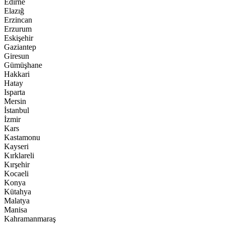
Edirne
Elazığ
Erzincan
Erzurum
Eskişehir
Gaziantep
Giresun
Gümüşhane
Hakkari
Hatay
Isparta
Mersin
İstanbul
İzmir
Kars
Kastamonu
Kayseri
Kırklareli
Kırşehir
Kocaeli
Konya
Kütahya
Malatya
Manisa
Kahramanmaraş