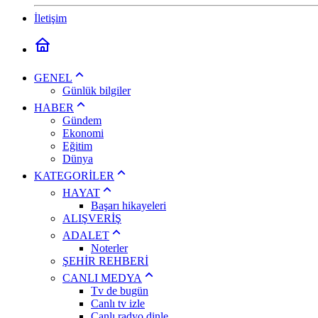
İletişim
GENEL
Günlük bilgiler
HABER
Gündem
Ekonomi
Eğitim
Dünya
KATEGORİLER
HAYAT
Başarı hikayeleri
ALIŞVERİŞ
ADALET
Noterler
ŞEHİR REHBERİ
CANLI MEDYA
Tv de bugün
Canlı tv izle
Canlı radyo dinle