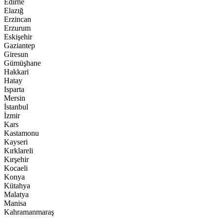
Edirne
Elazığ
Erzincan
Erzurum
Eskişehir
Gaziantep
Giresun
Gümüşhane
Hakkari
Hatay
Isparta
Mersin
İstanbul
İzmir
Kars
Kastamonu
Kayseri
Kırklareli
Kırşehir
Kocaeli
Konya
Kütahya
Malatya
Manisa
Kahramanmaraş