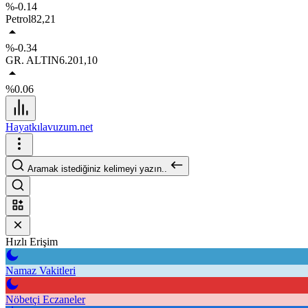
%-0.14
Petrol
82,21
%-0.34
GR. ALTIN
6.201,10
%0.06
Hayatkılavuzum.net
Aramak istediğiniz kelimeyi yazın..
Hızlı Erişim
Namaz Vakitleri
Nöbetçi Eczaneler