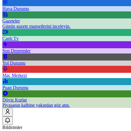
Hava Durumu
Gazeteler
Günün gazete manşetlerini inceleyin.
Canlı Tv
Son Depremler
Yol Durumu
Maç Merkezi
Puan Durumu
Döviz Kurlar
Piyasanın kalbine yakından göz atın.
Bildirimler