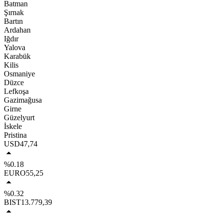
Batman
Şırnak
Bartın
Ardahan
Iğdır
Yalova
Karabük
Kilis
Osmaniye
Düzce
Lefkoşa
Gazimağusa
Girne
Güzelyurt
İskele
Pristina
USD
47,74
%0.18
EURO
55,25
%0.32
BIST
13.779,39