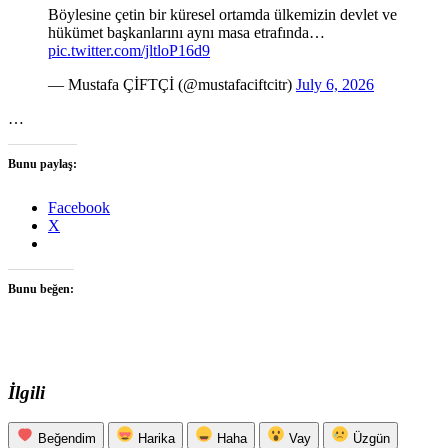
Böylesine çetin bir küresel ortamda ülkemizin devlet ve
hükümet başkanlarını aynı masa etrafında…
pic.twitter.com/jltloP16d9
— Mustafa ÇİFTÇİ (@mustafaciftcitr)
July 6, 2026
…
Bunu paylaş:
Facebook
X
Bunu beğen:
İlgili
Beğendim
Harika
Haha
Vay
Üzgün