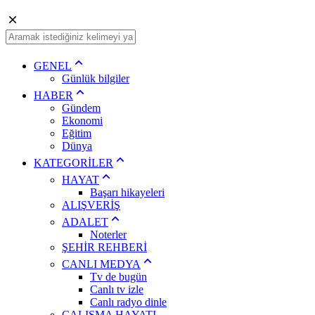
GENEL
Günlük bilgiler
HABER
Gündem
Ekonomi
Eğitim
Dünya
KATEGORİLER
HAYAT
Başarı hikayeleri
ALIŞVERİŞ
ADALET
Noterler
ŞEHİR REHBERİ
CANLI MEDYA
Tv de bugün
Canlı tv izle
Canlı radyo dinle
ÇALIŞMA HAYATI