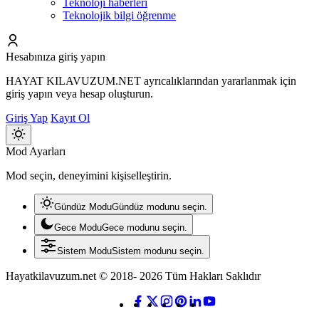
Teknoloji haberleri
Teknolojik bilgi öğrenme
Hesabınıza giriş yapın
HAYAT KILAVUZUM.NET ayrıcalıklarından yararlanmak için
giriş yapın veya hesap oluşturun.
Giriş Yap
Kayıt Ol
Mod
Mod Ayarları
değiştir
Mod seçin, deneyimini kişiselleştirin.
Gündüz Modu
Gündüz modunu seçin.
Gece Modu
Gece modunu seçin.
Sistem Modu
Sistem modunu seçin.
Hayatkilavuzum.net © 2018- 2026 Tüm Hakları Saklıdır