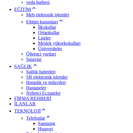
veda hutbesi
EĞİTİM
Meb elekronik işlemler
Eğitim kurumları
İlkokullar
Ortaokullar
Liseler
Meslek yüksekokulları
Üniversiteler
Öğrenci yurtları
Sınavlar
SAĞLIK
Sağlık haberleri
SB elektronik işlemler
Hastalık ve tedavileri
Hastaneler
Nöbetçi Eczaneler
FİRMA REHBERİ
İLANLAR
TEKNOLOJİ
Telefonlar
Samsung
Huawei