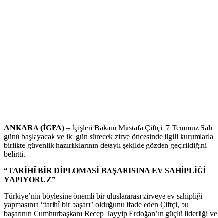
ANKARA (İGFA)
– İçişleri Bakanı Mustafa Çiftçi, 7 Temmuz Salı
günü başlayacak ve iki gün sürecek zirve öncesinde ilgili kurumlarla
birlikte güvenlik hazırlıklarının detaylı şekilde gözden geçirildiğini
belirtti.
“TARİHÎ BİR DİPLOMASİ BAŞARISINA EV SAHİPLİĞİ
YAPIYORUZ”
Türkiye’nin böylesine önemli bir uluslararası zirveye ev sahipliği
yapmasının “tarihî bir başarı” olduğunu ifade eden Çiftçi, bu
başarının Cumhurbaşkanı Recep Tayyip Erdoğan’ın güçlü liderliği ve