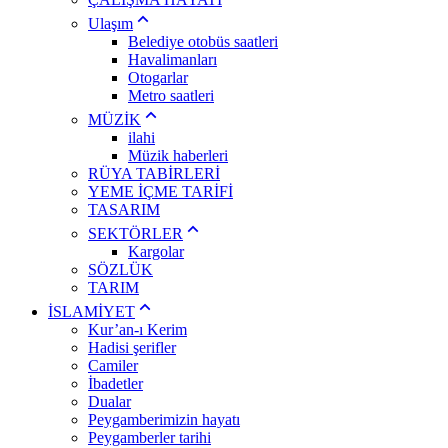
Ulaşım
Belediye otobüs saatleri
Havalimanları
Otogarlar
Metro saatleri
MÜZİK
ilahi
Müzik haberleri
RÜYA TABİRLERİ
YEME İÇME TARİFİ
TASARIM
SEKTÖRLER
Kargolar
SÖZLÜK
TARIM
İSLAMİYET
Kur’an-ı Kerim
Hadisi şerifler
Camiler
İbadetler
Dualar
Peygamberimizin hayatı
Peygamberler tarihi