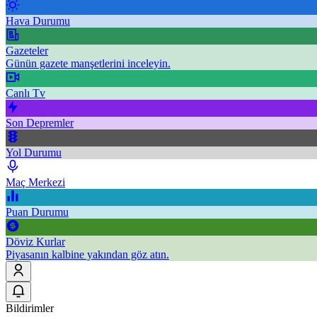
Hava Durumu
Gazeteler
Günün gazete manşetlerini inceleyin.
Canlı Tv
Son Depremler
Yol Durumu
Maç Merkezi
Puan Durumu
Döviz Kurlar
Piyasanın kalbine yakından göz atın.
Bildirimler