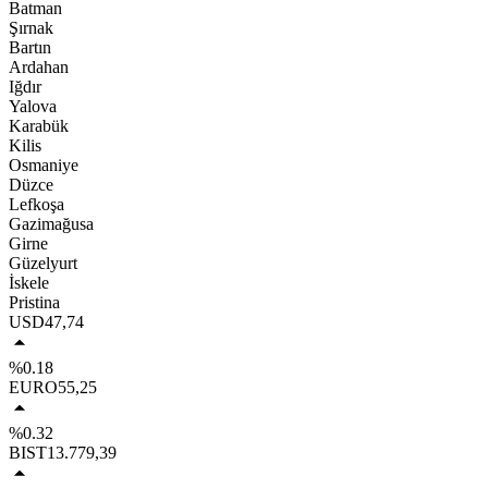
Batman
Şırnak
Bartın
Ardahan
Iğdır
Yalova
Karabük
Kilis
Osmaniye
Düzce
Lefkoşa
Gazimağusa
Girne
Güzelyurt
İskele
Pristina
USD
47,74
%0.18
EURO
55,25
%0.32
BIST
13.779,39