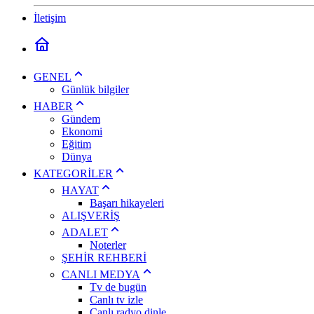
İletişim
GENEL
Günlük bilgiler
HABER
Gündem
Ekonomi
Eğitim
Dünya
KATEGORİLER
HAYAT
Başarı hikayeleri
ALIŞVERİŞ
ADALET
Noterler
ŞEHİR REHBERİ
CANLI MEDYA
Tv de bugün
Canlı tv izle
Canlı radyo dinle