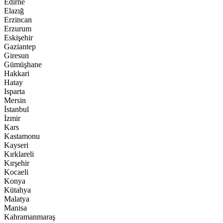
Edirne
Elazığ
Erzincan
Erzurum
Eskişehir
Gaziantep
Giresun
Gümüşhane
Hakkari
Hatay
Isparta
Mersin
İstanbul
İzmir
Kars
Kastamonu
Kayseri
Kırklareli
Kırşehir
Kocaeli
Konya
Kütahya
Malatya
Manisa
Kahramanmaraş