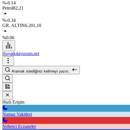
%-0.14
Petrol
82,21
%-0.34
GR. ALTIN
6.201,10
%0.06
Hayatkılavuzum.net
Aramak istediğiniz kelimeyi yazın..
Hızlı Erişim
Namaz Vakitleri
Nöbetçi Eczaneler