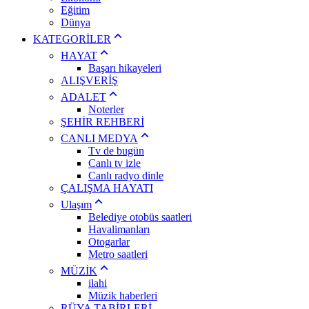
Eğitim
Dünya
KATEGORİLER
HAYAT
Başarı hikayeleri
ALIŞVERİŞ
ADALET
Noterler
ŞEHİR REHBERİ
CANLI MEDYA
Tv de bugün
Canlı tv izle
Canlı radyo dinle
ÇALIŞMA HAYATI
Ulaşım
Belediye otobüs saatleri
Havalimanları
Otogarlar
Metro saatleri
MÜZİK
ilahi
Müzik haberleri
RÜYA TABİRLERİ