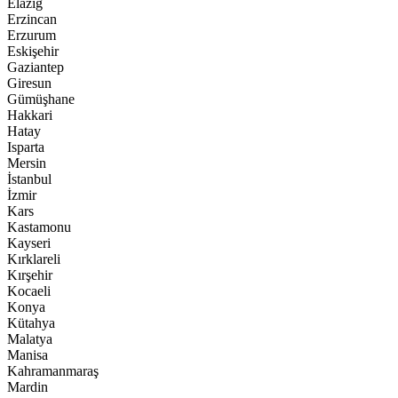
Elazığ
Erzincan
Erzurum
Eskişehir
Gaziantep
Giresun
Gümüşhane
Hakkari
Hatay
Isparta
Mersin
İstanbul
İzmir
Kars
Kastamonu
Kayseri
Kırklareli
Kırşehir
Kocaeli
Konya
Kütahya
Malatya
Manisa
Kahramanmaraş
Mardin