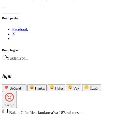
…
Bunu paylaş:
Facebook
X
Bunu beğen:
Yükleniyor...
İlgili
Beğendim
Harika
Haha
Vay
Üzgün
Kızgın
Bakan Çiftçi’den Jandarma’ya 187. yıl mesajı