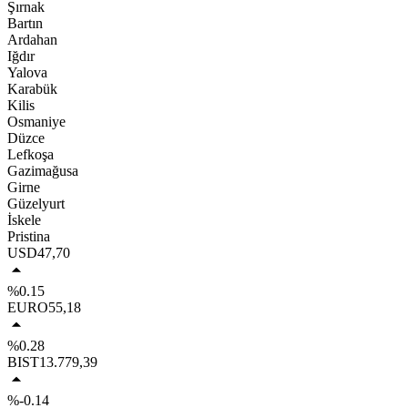
Şırnak
Bartın
Ardahan
Iğdır
Yalova
Karabük
Kilis
Osmaniye
Düzce
Lefkoşa
Gazimağusa
Girne
Güzelyurt
İskele
Pristina
USD
47,70
%0.15
EURO
55,18
%0.28
BIST
13.779,39
%-0.14