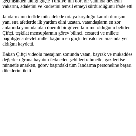
geçmişinden aldığı güçle Türkiye’nin dört bir yanında devletin
vakarını, adaletini ve kudretini temsil etmeyi sürdürdüğünü ifade etti.
Jandarmanın terörle mücadelede ortaya koyduğu kararlı duruşun
yanı sıra afetlerde ilk yardım elini uzatan, vatandaşların en zor
anlarında yanında olan önemli bir güven kurumu olduğunu belirten
Çiftçi, teşkilat mensuplarının görev bilinci, cesareti ve millete
bağlılığıyla devlet-millet bağının en güçlü temsilcileri arasında yer
aldığını kaydetti.
Bakan Çiftçi videolu mesajının sonunda vatan, bayrak ve mukaddes
değerler uğruna hayatını feda eden şehitleri rahmetle, gazileri ise
minnetle anarken, görev başındaki tüm Jandarma personeline başarı
dileklerini iletti.