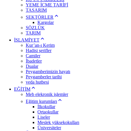
YEME İÇME TARİFİ
TASARIM
SEKTÖRLER
Kargolar
SÖZLÜK
TARIM
İSLAMİYET
Kur’an-ı Kerim
Hadisi şerifler
Camiler
İbadetler
Dualar
Peygamberimizin hayatı
Peygamberler tarihi
veda hutbesi
EĞİTİM
Meb elekronik işlemler
Eğitim kurumları
İlkokullar
Ortaokullar
Liseler
Meslek yüksekokulları
Üniversiteler