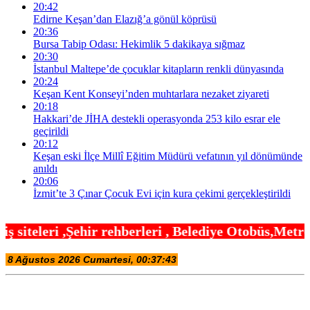
20:42
Edirne Keşan’dan Elazığ’a gönül köprüsü
20:36
Bursa Tabip Odası: Hekimlik 5 dakikaya sığmaz
20:30
İstanbul Maltepe’de çocuklar kitapların renkli dünyasında
20:24
Keşan Kent Konseyi’nden muhtarlara nezaket ziyareti
20:18
Hakkari’de JİHA destekli operasyonda 253 kilo esrar ele
geçirildi
20:12
Keşan eski İlçe Millî Eğitim Müdürü vefatının yıl dönümünde
anıldı
20:06
İzmit’te 3 Çınar Çocuk Evi için kura çekimi gerçekleştirildi
hberleri , Belediye Otobüs,Metro,Tren saatleri ,H