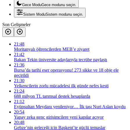
Gece Modu
Gece modunu seçin.
Sistem Modu
Sistem modunu seçin.
Son Gelişmeler
21:48
Moritanyalı öğrencilerden MEB’e ziyaret
21:42
Bakan Tekin üniversite adaylarıyla tecrübe paylaştı
21:36
Bursa’da tarihi eser operasyonu! 273 sikke ve 18 obje ele
geçirildi
21:30
Yelkencilerin zorlu mücadelesi ilk günde nefes kesti
21:24
688 milyon TL tarımsal destek hesaplarda
21:12
Eyüpsultan Meydanı yenileniyor… İlk taşı Nuri Aslan koydu
20:54
Yapay zeka genç girişimcilere yeni kapılar açıyor
20:48
Gebze’nin geleceği için Başkent’te güçlü temaslar