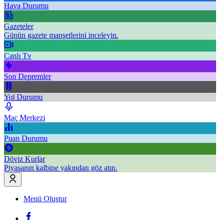
Hava Durumu
Gazeteler
Günün gazete manşetlerini inceleyin.
Canlı Tv
Son Depremler
Yol Durumu
Maç Merkezi
Puan Durumu
Döviz Kurlar
Piyasanın kalbine yakından göz atın.
Menü Oluştur