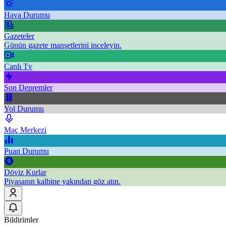
Hava Durumu
Gazeteler
Günün gazete manşetlerini inceleyin.
Canlı Tv
Son Depremler
Yol Durumu
Maç Merkezi
Puan Durumu
Döviz Kurlar
Piyasanın kalbine yakından göz atın.
Bildirimler