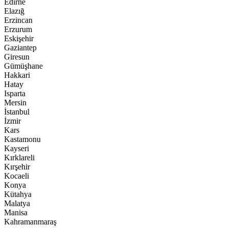
Edirne
Elazığ
Erzincan
Erzurum
Eskişehir
Gaziantep
Giresun
Gümüşhane
Hakkari
Hatay
Isparta
Mersin
İstanbul
İzmir
Kars
Kastamonu
Kayseri
Kırklareli
Kırşehir
Kocaeli
Konya
Kütahya
Malatya
Manisa
Kahramanmaraş