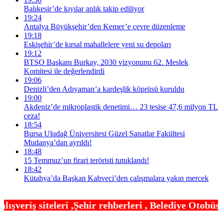
Balıkesir’de kıyılar anlık takip ediliyor
19:24
Antalya Büyükşehir’den Kemer’e çevre düzenleme
19:18
Eskişehir’de kırsal mahallelere yeni su depoları
19:12
BTSO Başkanı Burkay, 2030 vizyonunu 62. Meslek
Komitesi ile değerlendirdi
19:06
Denizli’den Adıyaman’a kardeşlik köprüsü kuruldu
19:00
Akdeniz’de mikroplastik denetimi… 23 tesise 47,6 milyon TL
ceza!
18:54
Bursa Uludağ Üniversitesi Güzel Sanatlar Fakültesi
Mudanya’dan ayrıldı!
18:48
15 Temmuz’un firari teröristi tutuklandı!
18:42
Kütahya’da Başkan Kahveci’den çalışmalara yakın mercek
hir rehberleri , Belediye Otobüs,Metro,Tren saatle