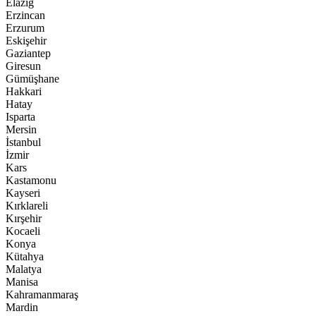
Elazığ
Erzincan
Erzurum
Eskişehir
Gaziantep
Giresun
Gümüşhane
Hakkari
Hatay
Isparta
Mersin
İstanbul
İzmir
Kars
Kastamonu
Kayseri
Kırklareli
Kırşehir
Kocaeli
Konya
Kütahya
Malatya
Manisa
Kahramanmaraş
Mardin