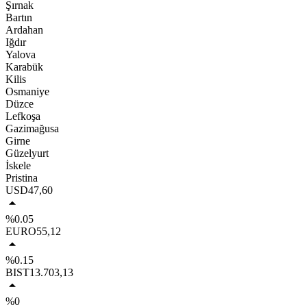
Şırnak
Bartın
Ardahan
Iğdır
Yalova
Karabük
Kilis
Osmaniye
Düzce
Lefkoşa
Gazimağusa
Girne
Güzelyurt
İskele
Pristina
USD
47,60
%0.05
EURO
55,12
%0.15
BIST
13.703,13
%0