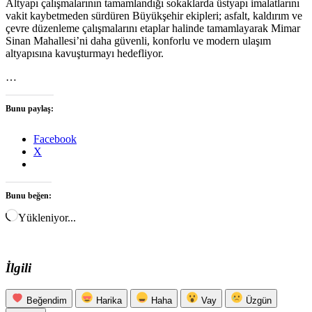
Altyapı çalışmalarının tamamlandığı sokaklarda üstyapı imalatlarını
vakit kaybetmeden sürdüren Büyükşehir ekipleri; asfalt, kaldırım ve
çevre düzenleme çalışmalarını etaplar halinde tamamlayarak Mimar
Sinan Mahallesi’ni daha güvenli, konforlu ve modern ulaşım
altyapısına kavuşturmayı hedefliyor.
…
Bunu paylaş:
Facebook
X
Bunu beğen:
Yükleniyor...
İlgili
Beğendim
Harika
Haha
Vay
Üzgün