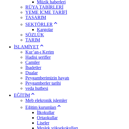
Müzik haberleri
RÜYA TABİRLERİ
YEME İÇME TARİFİ
TASARIM
SEKTÖRLER
Kargolar
SÖZLÜK
TARIM
İSLAMİYET
Kur’an-ı Kerim
Hadisi şerifler
Camiler
İbadetler
Dualar
Peygamberimizin hayatı
Peygamberler tarihi
veda hutbesi
EĞİTİM
Meb elekronik işlemler
Eğitim kurumları
İlkokullar
Ortaokullar
Liseler
Meslek yüksekokulları