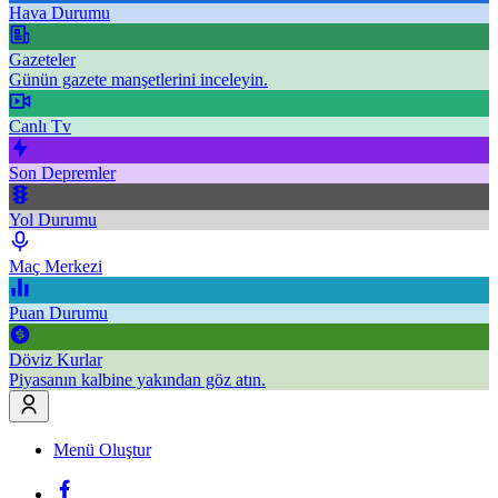
Hava Durumu
Gazeteler
Günün gazete manşetlerini inceleyin.
Canlı Tv
Son Depremler
Yol Durumu
Maç Merkezi
Puan Durumu
Döviz Kurlar
Piyasanın kalbine yakından göz atın.
Menü Oluştur