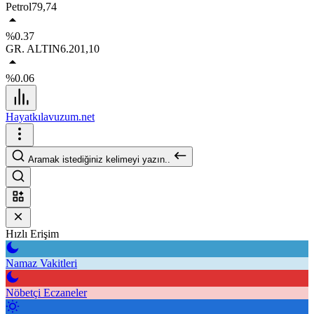
Petrol
79,74
%0.37
GR. ALTIN
6.201,10
%0.06
Hayatkılavuzum.net
Aramak istediğiniz kelimeyi yazın..
Hızlı Erişim
Namaz Vakitleri
Nöbetçi Eczaneler