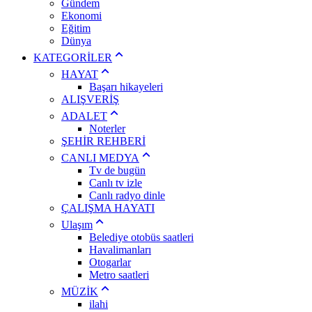
Gündem
Ekonomi
Eğitim
Dünya
KATEGORİLER
HAYAT
Başarı hikayeleri
ALIŞVERİŞ
ADALET
Noterler
ŞEHİR REHBERİ
CANLI MEDYA
Tv de bugün
Canlı tv izle
Canlı radyo dinle
ÇALIŞMA HAYATI
Ulaşım
Belediye otobüs saatleri
Havalimanları
Otogarlar
Metro saatleri
MÜZİK
ilahi