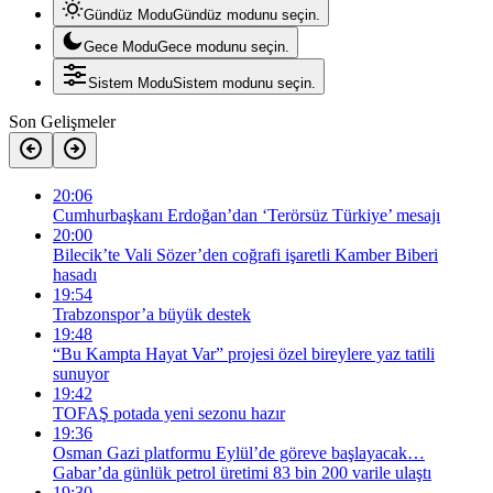
Gündüz Modu
Gündüz modunu seçin.
Gece Modu
Gece modunu seçin.
Sistem Modu
Sistem modunu seçin.
Son Gelişmeler
20:06
Cumhurbaşkanı Erdoğan’dan ‘Terörsüz Türkiye’ mesajı
20:00
Bilecik’te Vali Sözer’den coğrafi işaretli Kamber Biberi
hasadı
19:54
Trabzonspor’a büyük destek
19:48
“Bu Kampta Hayat Var” projesi özel bireylere yaz tatili
sunuyor
19:42
TOFAŞ potada yeni sezonu hazır
19:36
Osman Gazi platformu Eylül’de göreve başlayacak…
Gabar’da günlük petrol üretimi 83 bin 200 varile ulaştı
19:30