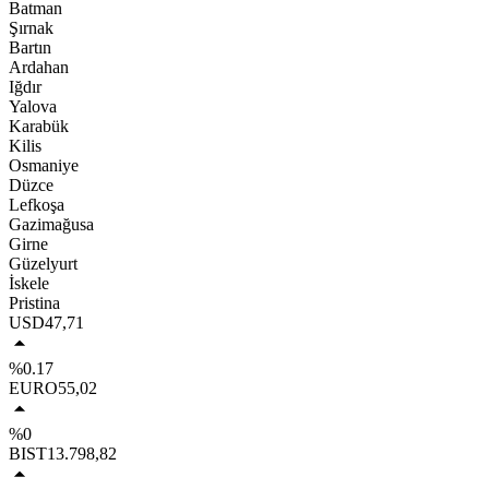
Batman
Şırnak
Bartın
Ardahan
Iğdır
Yalova
Karabük
Kilis
Osmaniye
Düzce
Lefkoşa
Gazimağusa
Girne
Güzelyurt
İskele
Pristina
USD
47,71
%0.17
EURO
55,02
%0
BIST
13.798,82