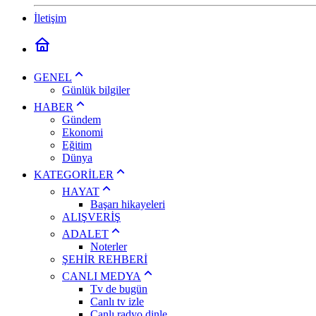
İletişim
GENEL
Günlük bilgiler
HABER
Gündem
Ekonomi
Eğitim
Dünya
KATEGORİLER
HAYAT
Başarı hikayeleri
ALIŞVERİŞ
ADALET
Noterler
ŞEHİR REHBERİ
CANLI MEDYA
Tv de bugün
Canlı tv izle
Canlı radyo dinle