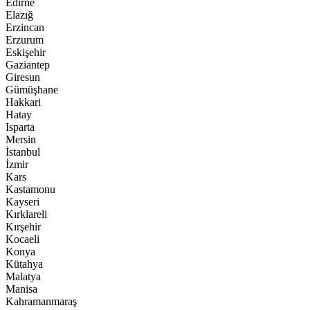
Edirne
Elazığ
Erzincan
Erzurum
Eskişehir
Gaziantep
Giresun
Gümüşhane
Hakkari
Hatay
Isparta
Mersin
İstanbul
İzmir
Kars
Kastamonu
Kayseri
Kırklareli
Kırşehir
Kocaeli
Konya
Kütahya
Malatya
Manisa
Kahramanmaraş