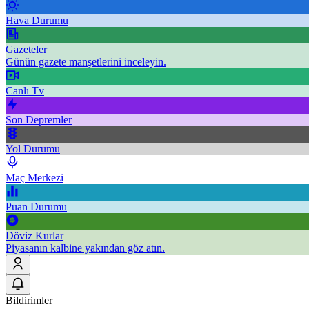
Hava Durumu
Gazeteler
Günün gazete manşetlerini inceleyin.
Canlı Tv
Son Depremler
Yol Durumu
Maç Merkezi
Puan Durumu
Döviz Kurlar
Piyasanın kalbine yakından göz atın.
Bildirimler