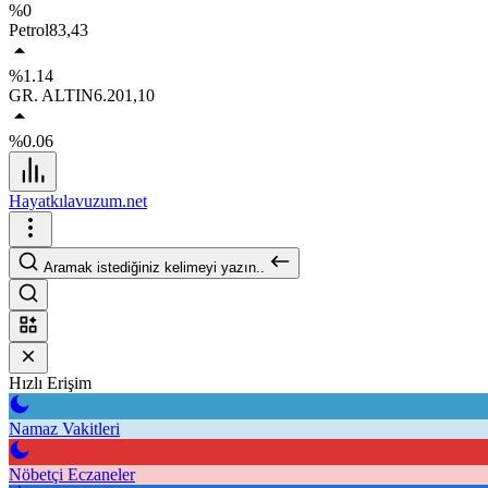
%0
Petrol
83,43
%1.14
GR. ALTIN
6.201,10
%0.06
Hayatkılavuzum.net
Aramak istediğiniz kelimeyi yazın..
Hızlı Erişim
Namaz Vakitleri
Nöbetçi Eczaneler