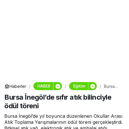
HABER
Eğitim
Haberler
Bursa
İnegöl’d
Bursa İnegöl’de sıfır atık bilinciyle
e sıfır
atık
ödül töreni
bilinciyle
ödül
töreni
Bursa İnegöl’de yıl boyunca düzenlenen Okullar Arası
Atık Toplama Yarışmalarının ödül töreni gerçekleştirdi.
Bitkisel atık yağ, elektronik atık ve ambalaj atığı