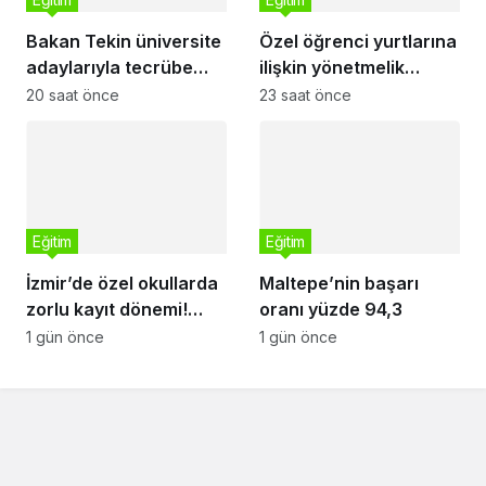
Bakan Tekin üniversite
Özel öğrenci yurtlarına
adaylarıyla tecrübe
ilişkin yönetmelik
paylaştı
değişikliği… Geçiş
20 saat önce
23 saat önce
süresi uzatıldı
Eğitim
Eğitim
İzmir’de özel okullarda
Maltepe’nin başarı
zorlu kayıt dönemi!
oranı yüzde 94,3
Teşvikler kalktı, veli
1 gün önce
1 gün önce
devlet okuluna yöneldi