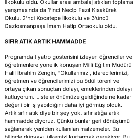
İlkokulu oldu. Okullar arası ambalaj atıkları toplama
yarışmasında da 1’inci Necip Fazıl Kısakürek
Okulu, 2’nci Kocatepe İlkokulu ve 3’üncü
Gaziosmanpaşa İmam Hatip Ortaokulu oldu.
SIFIR ATIK ARTIK HAMMADDE
Programda tiyatro gösterisini izleyen öğrenciler ve
öğretmenlere yönelik konuşan Milli Eğitim Müdürü
Halil İbrahim Zengin, “Okullarımızı, idarecilerimizi,
öğretmen ve öğrencilerimizi bu ödül töreni ve
ortaya çıkan sonuçtan dolayı, emeklerinden dolayı
kutluyorum. Listeler önümüze geldiğinde ne kadar
değerli bir iş yapıldığını daha iyi görmüş olduk.
Artık sıfır atık diye bir şey yok, sıfır atığa artık
hammadde diyoruz. Çünkü bunlar geri dönüşümü
sağlanarak yeniden kullanılan malzemeler. Bu
bilinçle dünyayı, ülkemizi kurtarmak gerekiyor. Bu