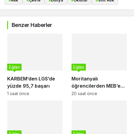
#
Atık
#
Çevre
#
Dünya
#
Okullar
#
Sıfır Atık
Benzer Haberler
Eğitim
Eğitim
KARBEM’den LGS’de
Moritanyalı
yüzde 95,7 başarı
öğrencilerden MEB’e
ziyaret
1 saat önce
20 saat önce
Eğitim
Eğitim