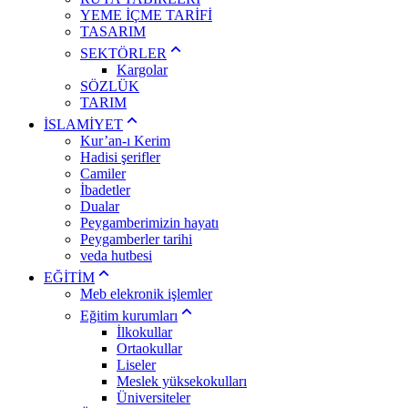
YEME İÇME TARİFİ
TASARIM
SEKTÖRLER
Kargolar
SÖZLÜK
TARIM
İSLAMİYET
Kur’an-ı Kerim
Hadisi şerifler
Camiler
İbadetler
Dualar
Peygamberimizin hayatı
Peygamberler tarihi
veda hutbesi
EĞİTİM
Meb elekronik işlemler
Eğitim kurumları
İlkokullar
Ortaokullar
Liseler
Meslek yüksekokulları
Üniversiteler