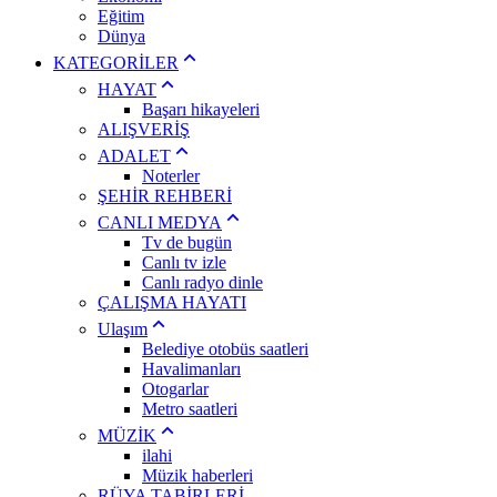
Eğitim
Dünya
KATEGORİLER
HAYAT
Başarı hikayeleri
ALIŞVERİŞ
ADALET
Noterler
ŞEHİR REHBERİ
CANLI MEDYA
Tv de bugün
Canlı tv izle
Canlı radyo dinle
ÇALIŞMA HAYATI
Ulaşım
Belediye otobüs saatleri
Havalimanları
Otogarlar
Metro saatleri
MÜZİK
ilahi
Müzik haberleri
RÜYA TABİRLERİ