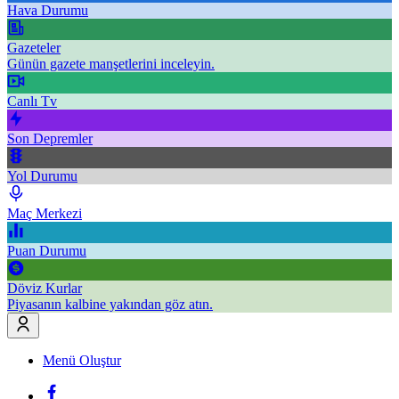
Hava Durumu
Gazeteler
Günün gazete manşetlerini inceleyin.
Canlı Tv
Son Depremler
Yol Durumu
Maç Merkezi
Puan Durumu
Döviz Kurlar
Piyasanın kalbine yakından göz atın.
Menü Oluştur