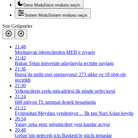
Gece Modu
Gece modunu seçin.
Sistem Modu
Sistem modunu seçin.
Son Gelişmeler
21:48
Moritanyalı öğrencilerden MEB’e ziyaret
21:42
Bakan Tekin üniversite adaylarıyla tecrübe paylaştı
21:36
Bursa’da tarihi eser operasyonu! 273 sikke ve 18 obje ele
geçirildi
21:30
Yelkencilerin zorlu mücadelesi ilk günde nefes kesti
21:24
688 milyon TL tarımsal destek hesaplarda
21:12
Eyüpsultan Meydanı yenileniyor… İlk taşı Nuri Aslan koydu
20:54
Yapay zeka genç girişimcilere yeni kapılar açıyor
20:48
Gebze’nin geleceği için Başkent’te güçlü temaslar