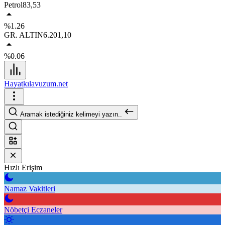
Petrol
83,53
%1.26
GR. ALTIN
6.201,10
%0.06
Hayatkılavuzum.net
Aramak istediğiniz kelimeyi yazın..
Hızlı Erişim
Namaz Vakitleri
Nöbetçi Eczaneler