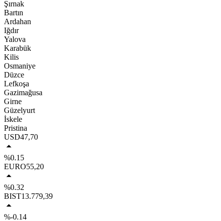
Şırnak
Bartın
Ardahan
Iğdır
Yalova
Karabük
Kilis
Osmaniye
Düzce
Lefkoşa
Gazimağusa
Girne
Güzelyurt
İskele
Pristina
USD
47,70
%0.15
EURO
55,20
%0.32
BIST
13.779,39
%-0.14