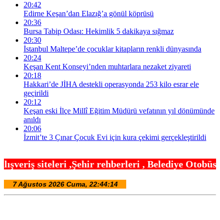
20:42
Edirne Keşan’dan Elazığ’a gönül köprüsü
20:36
Bursa Tabip Odası: Hekimlik 5 dakikaya sığmaz
20:30
İstanbul Maltepe’de çocuklar kitapların renkli dünyasında
20:24
Keşan Kent Konseyi’nden muhtarlara nezaket ziyareti
20:18
Hakkari’de JİHA destekli operasyonda 253 kilo esrar ele
geçirildi
20:12
Keşan eski İlçe Millî Eğitim Müdürü vefatının yıl dönümünde
anıldı
20:06
İzmit’te 3 Çınar Çocuk Evi için kura çekimi gerçekleştirildi
hir rehberleri , Belediye Otobüs,Metro,Tren saatle