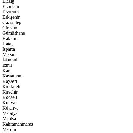
Elazığ
Erzincan
Erzurum
Eskişehir
Gaziantep
Giresun
Gümüşhane
Hakkari
Hatay
Isparta
Mersin
İstanbul
İzmir
Kars
Kastamonu
Kayseri
Kırklareli
Kırşehir
Kocaeli
Konya
Kütahya
Malatya
Manisa
Kahramanmaraş
Mardin