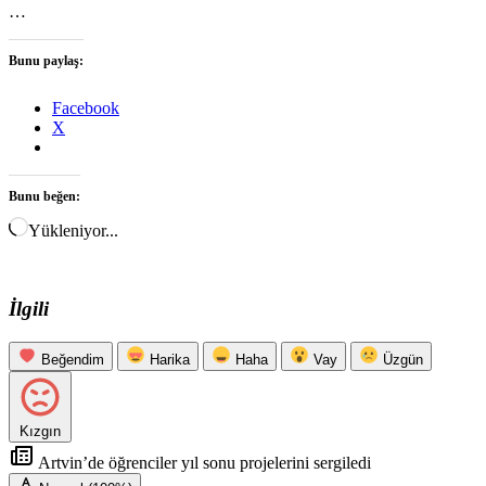
…
Bunu paylaş:
Facebook
X
Bunu beğen:
Yükleniyor...
İlgili
Beğendim
Harika
Haha
Vay
Üzgün
Kızgın
Artvin’de öğrenciler yıl sonu projelerini sergiledi