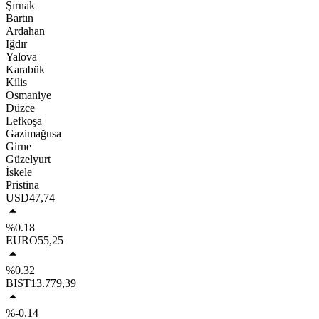
Şırnak
Bartın
Ardahan
Iğdır
Yalova
Karabük
Kilis
Osmaniye
Düzce
Lefkoşa
Gazimağusa
Girne
Güzelyurt
İskele
Pristina
USD
47,74
%0.18
EURO
55,25
%0.32
BIST
13.779,39
%-0.14