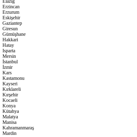
Elazığ
Erzincan
Erzurum
Eskişehir
Gaziantep
Giresun
Gümüşhane
Hakkari
Hatay
Isparta
Mersin
İstanbul
İzmir
Kars
Kastamonu
Kayseri
Kırklareli
Kırşehir
Kocaeli
Konya
Kütahya
Malatya
Manisa
Kahramanmaraş
Mardin