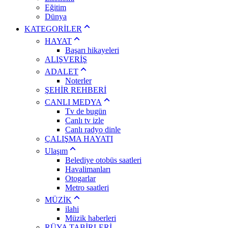
Eğitim
Dünya
KATEGORİLER
HAYAT
Başarı hikayeleri
ALIŞVERİŞ
ADALET
Noterler
ŞEHİR REHBERİ
CANLI MEDYA
Tv de bugün
Canlı tv izle
Canlı radyo dinle
ÇALIŞMA HAYATI
Ulaşım
Belediye otobüs saatleri
Havalimanları
Otogarlar
Metro saatleri
MÜZİK
ilahi
Müzik haberleri
RÜYA TABİRLERİ