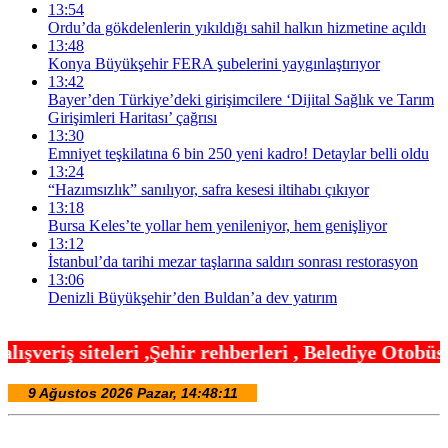
13:54
Ordu’da gökdelenlerin yıkıldığı sahil halkın hizmetine açıldı
13:48
Konya Büyükşehir FERA şubelerini yaygınlaştırıyor
13:42
Bayer’den Türkiye’deki girişimcilere ‘Dijital Sağlık ve Tarım
Girişimleri Haritası’ çağrısı
13:30
Emniyet teşkilatına 6 bin 250 yeni kadro! Detaylar belli oldu
13:24
“Hazımsızlık” sanılıyor, safra kesesi iltihabı çıkıyor
13:18
Bursa Keles’te yollar hem yenileniyor, hem genişliyor
13:12
İstanbul’da tarihi mezar taşlarına saldırı sonrası restorasyon
13:06
Denizli Büyükşehir’den Buldan’a dev yatırım
hir rehberleri , Belediye Otobüs,Metro,Tren saatle