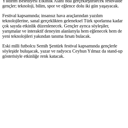
Yıldırım Belediyesi Etkinlik Alanı’nda gerçekleştirilecek festivalde
gençler; teknoloji, bilim, spor ve eğlence dolu iki gün yaşayacak.
Festival kapsamında; insansız hava araçlarından yazılım
teknolojilerine, sanal gerçeklikten geleneksel Türk sporlarına kadar
çok sayıda etkinlik düzenlenecek. Gençler ayrıca söyleşiler,
yarışmalar ve interaktif deneyim alanlarıyla hem eğlenecek hem de
yeni teknolojileri yakından tanıma fırsatı bulacak.
Eski milli futbolcu Semih Şentürk festival kapsamında gençlerle
söyleşide buluşacak, yazar ve radyocu Ceyhun Yılmaz da stand-up
gösterisiyle etkinliğe renk katacak.