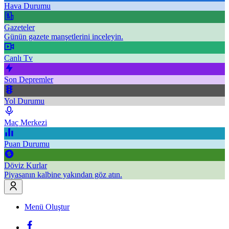
Hava Durumu
Gazeteler
Günün gazete manşetlerini inceleyin.
Canlı Tv
Son Depremler
Yol Durumu
Maç Merkezi
Puan Durumu
Döviz Kurlar
Piyasanın kalbine yakından göz atın.
Menü Oluştur