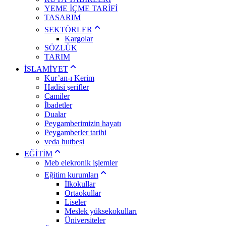
YEME İÇME TARİFİ
TASARIM
SEKTÖRLER
Kargolar
SÖZLÜK
TARIM
İSLAMİYET
Kur’an-ı Kerim
Hadisi şerifler
Camiler
İbadetler
Dualar
Peygamberimizin hayatı
Peygamberler tarihi
veda hutbesi
EĞİTİM
Meb elekronik işlemler
Eğitim kurumları
İlkokullar
Ortaokullar
Liseler
Meslek yüksekokulları
Üniversiteler