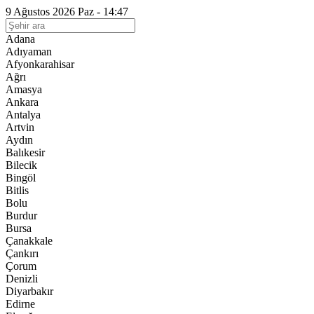
9 Ağustos 2026 Paz - 14:47
Adana
Adıyaman
Afyonkarahisar
Ağrı
Amasya
Ankara
Antalya
Artvin
Aydın
Balıkesir
Bilecik
Bingöl
Bitlis
Bolu
Burdur
Bursa
Çanakkale
Çankırı
Çorum
Denizli
Diyarbakır
Edirne