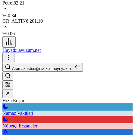
Petrol
82,21
%-0.34
GR. ALTIN
6.201,10
%0.06
Hayatkılavuzum.net
Aramak istediğiniz kelimeyi yazın..
Hızlı Erişim
Namaz Vakitleri
Nöbetçi Eczaneler