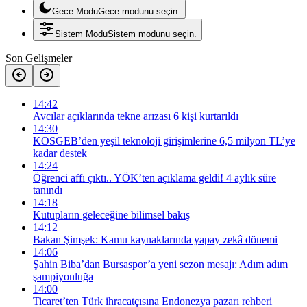
Gece Modu
Gece modunu seçin.
Sistem Modu
Sistem modunu seçin.
Son Gelişmeler
14:42
Avcılar açıklarında tekne arızası 6 kişi kurtarıldı
14:30
KOSGEB’den yeşil teknoloji girişimlerine 6,5 milyon TL’ye
kadar destek
14:24
Öğrenci affı çıktı.. YÖK’ten açıklama geldi! 4 aylık süre
tanındı
14:18
Kutupların geleceğine bilimsel bakış
14:12
Bakan Şimşek: Kamu kaynaklarında yapay zekâ dönemi
14:06
Şahin Biba’dan Bursaspor’a yeni sezon mesajı: Adım adım
şampiyonluğa
14:00
Ticaret’ten Türk ihracatçısına Endonezya pazarı rehberi