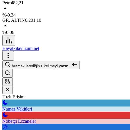
Petrol
82,21
%-0.34
GR. ALTIN
6.201,10
%0.06
Hayatkılavuzum.net
Aramak istediğiniz kelimeyi yazın..
Hızlı Erişim
Namaz Vakitleri
Nöbetçi Eczaneler