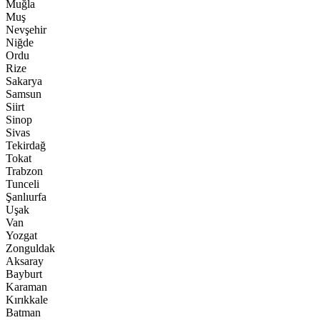
Muğla
Muş
Nevşehir
Niğde
Ordu
Rize
Sakarya
Samsun
Siirt
Sinop
Sivas
Tekirdağ
Tokat
Trabzon
Tunceli
Şanlıurfa
Uşak
Van
Yozgat
Zonguldak
Aksaray
Bayburt
Karaman
Kırıkkale
Batman