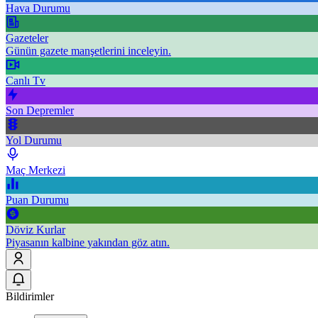
Hava Durumu
Gazeteler
Günün gazete manşetlerini inceleyin.
Canlı Tv
Son Depremler
Yol Durumu
Maç Merkezi
Puan Durumu
Döviz Kurlar
Piyasanın kalbine yakından göz atın.
Bildirimler