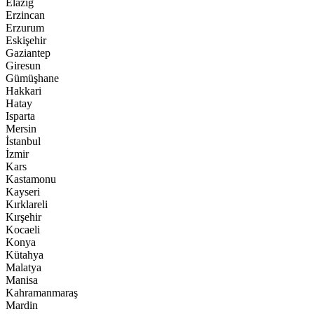
Elazığ
Erzincan
Erzurum
Eskişehir
Gaziantep
Giresun
Gümüşhane
Hakkari
Hatay
Isparta
Mersin
İstanbul
İzmir
Kars
Kastamonu
Kayseri
Kırklareli
Kırşehir
Kocaeli
Konya
Kütahya
Malatya
Manisa
Kahramanmaraş
Mardin