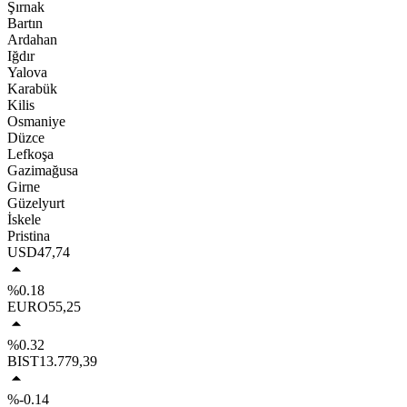
Şırnak
Bartın
Ardahan
Iğdır
Yalova
Karabük
Kilis
Osmaniye
Düzce
Lefkoşa
Gazimağusa
Girne
Güzelyurt
İskele
Pristina
USD
47,74
%0.18
EURO
55,25
%0.32
BIST
13.779,39
%-0.14