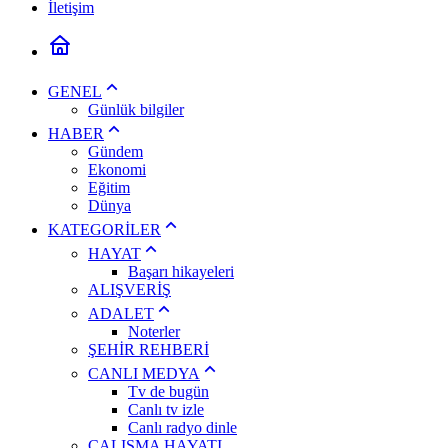
İletişim
GENEL
Günlük bilgiler
HABER
Gündem
Ekonomi
Eğitim
Dünya
KATEGORİLER
HAYAT
Başarı hikayeleri
ALIŞVERİŞ
ADALET
Noterler
ŞEHİR REHBERİ
CANLI MEDYA
Tv de bugün
Canlı tv izle
Canlı radyo dinle
ÇALIŞMA HAYATI