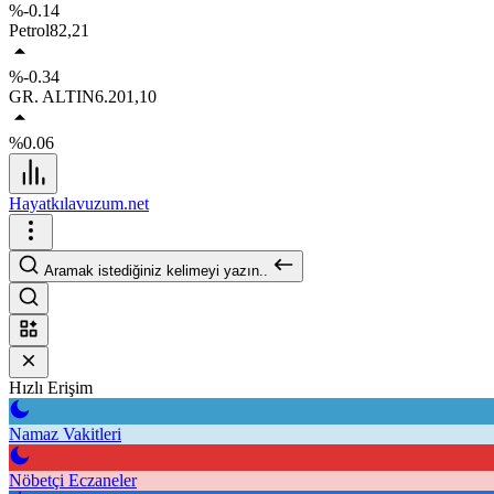
%-0.14
Petrol
82,21
%-0.34
GR. ALTIN
6.201,10
%0.06
Hayatkılavuzum.net
Aramak istediğiniz kelimeyi yazın..
Hızlı Erişim
Namaz Vakitleri
Nöbetçi Eczaneler