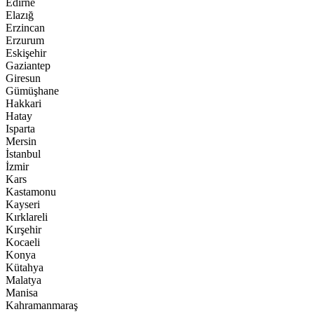
Edirne
Elazığ
Erzincan
Erzurum
Eskişehir
Gaziantep
Giresun
Gümüşhane
Hakkari
Hatay
Isparta
Mersin
İstanbul
İzmir
Kars
Kastamonu
Kayseri
Kırklareli
Kırşehir
Kocaeli
Konya
Kütahya
Malatya
Manisa
Kahramanmaraş