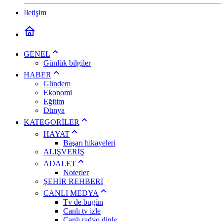
İletişim
GENEL
Günlük bilgiler
HABER
Gündem
Ekonomi
Eğitim
Dünya
KATEGORİLER
HAYAT
Başarı hikayeleri
ALIŞVERİŞ
ADALET
Noterler
ŞEHİR REHBERİ
CANLI MEDYA
Tv de bugün
Canlı tv izle
Canlı radyo dinle