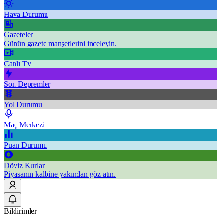
Hava Durumu
Gazeteler
Günün gazete manşetlerini inceleyin.
Canlı Tv
Son Depremler
Yol Durumu
Maç Merkezi
Puan Durumu
Döviz Kurlar
Piyasanın kalbine yakından göz atın.
Bildirimler