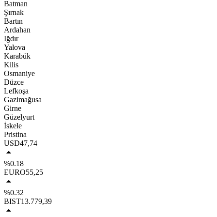
Batman
Şırnak
Bartın
Ardahan
Iğdır
Yalova
Karabük
Kilis
Osmaniye
Düzce
Lefkoşa
Gazimağusa
Girne
Güzelyurt
İskele
Pristina
USD
47,74
%0.18
EURO
55,25
%0.32
BIST
13.779,39