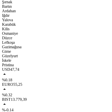
Şırnak
Bartın
Ardahan
Iğdır
Yalova
Karabük
Kilis
Osmaniye
Düzce
Lefkoşa
Gazimağusa
Girne
Güzelyurt
İskele
Pristina
USD
47,74
%0.18
EURO
55,25
%0.32
BIST
13.779,39
%-0.14