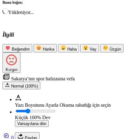
Bunu beğen:
Yükleniyor...
İlgili
Beğendim
Harika
Haha
Vay
Üzgün
Kızgın
Sakarya’nın spor hafızasına vefa
Normal (100%)
Yazı Boyutunu Ayarla
Okuma rahatlığı için seçin
Küçük
100%
Dev
Varsayılana dön
0
Paylaş