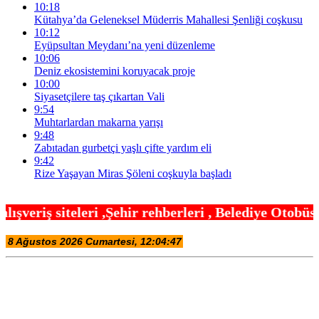
10:18
Kütahya’da Geleneksel Müderris Mahallesi Şenliği coşkusu
10:12
Eyüpsultan Meydanı’na yeni düzenleme
10:06
Deniz ekosistemini koruyacak proje
10:00
Siyasetçilere taş çıkartan Vali
9:54
Muhtarlardan makarna yarışı
9:48
Zabıtadan gurbetçi yaşlı çifte yardım eli
9:42
Rize Yaşayan Miras Şöleni coşkuyla başladı
hir rehberleri , Belediye Otobüs,Metro,Tren saatle