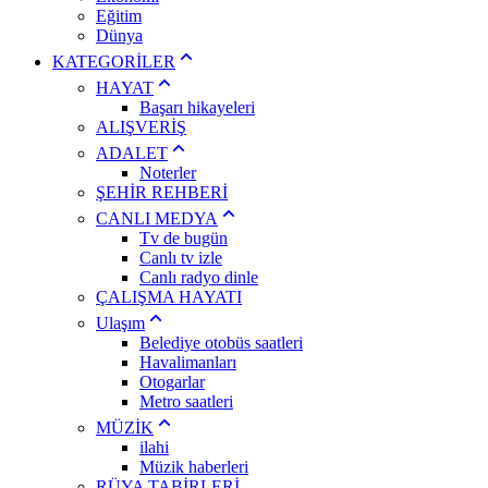
Eğitim
Dünya
KATEGORİLER
HAYAT
Başarı hikayeleri
ALIŞVERİŞ
ADALET
Noterler
ŞEHİR REHBERİ
CANLI MEDYA
Tv de bugün
Canlı tv izle
Canlı radyo dinle
ÇALIŞMA HAYATI
Ulaşım
Belediye otobüs saatleri
Havalimanları
Otogarlar
Metro saatleri
MÜZİK
ilahi
Müzik haberleri
RÜYA TABİRLERİ