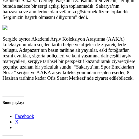
Akademi Sakarya Derneği Başkanı Av. Batuhan Severcan, “Bugün
burada sadece bir sergi açılışı için toplanmadık, Sakarya’nın
hafızasına ve alın terine olan vefamızı göstermek üzere toplandık.
Sergimizin hayırlı olmasını diliyorum” dedi.
Sergide ayrıca Akademi Arşiv Koleksiyon Araştırma (AAKA)
koleksiyonundan seçilen tarihi belge ve objeler de ziyaretçilerle
buluştu. Adapazarı’nın basın tarihine ait yayınlar, eski fotoğraflar,
resmi evraklar, sigorta poliçeleri ve kent yaşamına dair çeşitli arşiv
materyalleri, sergiye tarihsel bir perspektif kazandırarak ziyaretçilere
geçmişe uzanan bir yolculuk sundu. “Sakarya’nın Spor Emektarları
No. 2” sergisi ve AAKA arşiv koleksiyonundan seçilen eserler, 8
Haziran tarihine kadar Ofis Sanat Merkezi’nde ziyaret edilebilecek.
…
Bunu paylaş:
Facebook
X