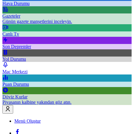
Hava Durumu
Gazeteler
Günün gazete manşetlerini inceleyin.
Canlı Tv
Son Depremler
Yol Durumu
Maç Merkezi
Puan Durumu
Döviz Kurlar
Piyasanın kalbine yakından göz atın.
Menü Oluştur