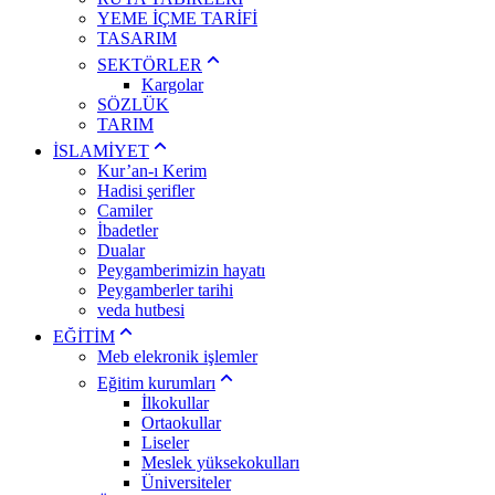
YEME İÇME TARİFİ
TASARIM
SEKTÖRLER
Kargolar
SÖZLÜK
TARIM
İSLAMİYET
Kur’an-ı Kerim
Hadisi şerifler
Camiler
İbadetler
Dualar
Peygamberimizin hayatı
Peygamberler tarihi
veda hutbesi
EĞİTİM
Meb elekronik işlemler
Eğitim kurumları
İlkokullar
Ortaokullar
Liseler
Meslek yüksekokulları
Üniversiteler