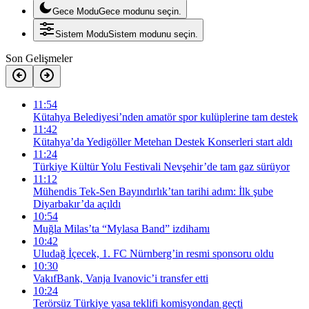
Gece Modu
Gece modunu seçin.
Sistem Modu
Sistem modunu seçin.
Son Gelişmeler
11:54
Kütahya Belediyesi’nden amatör spor kulüplerine tam destek
11:42
Kütahya’da Yedigöller Metehan Destek Konserleri start aldı
11:24
Türkiye Kültür Yolu Festivali Nevşehir’de tam gaz sürüyor
11:12
Mühendis Tek-Sen Bayındırlık’tan tarihi adım: İlk şube
Diyarbakır’da açıldı
10:54
Muğla Milas’ta “Mylasa Band” izdihamı
10:42
Uludağ İçecek, 1. FC Nürnberg’in resmi sponsoru oldu
10:30
VakıfBank, Vanja Ivanovic’i transfer etti
10:24
Terörsüz Türkiye yasa teklifi komisyondan geçti