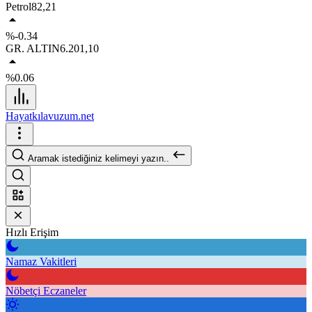
Petrol
82,21
%-0.34
GR. ALTIN
6.201,10
%0.06
Hayatkılavuzum.net
Aramak istediğiniz kelimeyi yazın..
Hızlı Erişim
Namaz Vakitleri
Nöbetçi Eczaneler