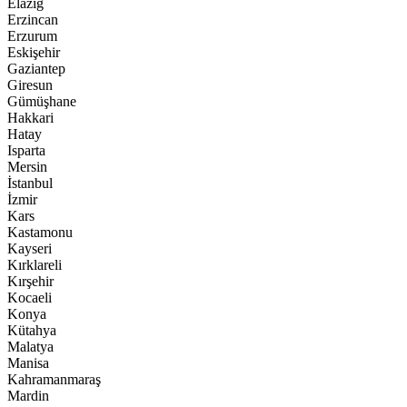
Elazığ
Erzincan
Erzurum
Eskişehir
Gaziantep
Giresun
Gümüşhane
Hakkari
Hatay
Isparta
Mersin
İstanbul
İzmir
Kars
Kastamonu
Kayseri
Kırklareli
Kırşehir
Kocaeli
Konya
Kütahya
Malatya
Manisa
Kahramanmaraş
Mardin