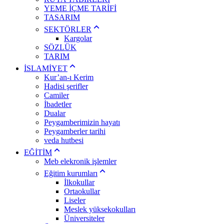
YEME İÇME TARİFİ
TASARIM
SEKTÖRLER
Kargolar
SÖZLÜK
TARIM
İSLAMİYET
Kur’an-ı Kerim
Hadisi şerifler
Camiler
İbadetler
Dualar
Peygamberimizin hayatı
Peygamberler tarihi
veda hutbesi
EĞİTİM
Meb elekronik işlemler
Eğitim kurumları
İlkokullar
Ortaokullar
Liseler
Meslek yüksekokulları
Üniversiteler