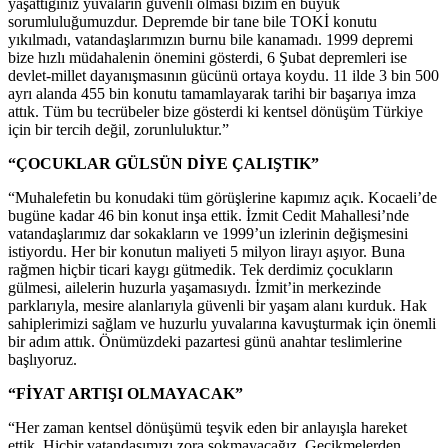
yaşattığınız yuvaların güvenli olması bizim en büyük
sorumluluğumuzdur. Depremde bir tane bile TOKİ konutu
yıkılmadı, vatandaşlarımızın burnu bile kanamadı. 1999 depremi
bize hızlı müdahalenin önemini gösterdi, 6 Şubat depremleri ise
devlet-millet dayanışmasının gücünü ortaya koydu. 11 ilde 3 bin 500
ayrı alanda 455 bin konutu tamamlayarak tarihi bir başarıya imza
attık. Tüm bu tecrübeler bize gösterdi ki kentsel dönüşüm Türkiye
için bir tercih değil, zorunluluktur.”
“ÇOCUKLAR GÜLSÜN DİYE ÇALIŞTIK”
“Muhalefetin bu konudaki tüm görüşlerine kapımız açık. Kocaeli’de
bugüne kadar 46 bin konut inşa ettik. İzmit Cedit Mahallesi’nde
vatandaşlarımız dar sokakların ve 1999’un izlerinin değişmesini
istiyordu. Her bir konutun maliyeti 5 milyon lirayı aşıyor. Buna
rağmen hiçbir ticari kaygı gütmedik. Tek derdimiz çocukların
gülmesi, ailelerin huzurla yaşamasıydı. İzmit’in merkezinde
parklarıyla, mesire alanlarıyla güvenli bir yaşam alanı kurduk. Hak
sahiplerimizi sağlam ve huzurlu yuvalarına kavuşturmak için önemli
bir adım attık. Önümüzdeki pazartesi günü anahtar teslimlerine
başlıyoruz.
“FİYAT ARTIŞI OLMAYACAK”
“Her zaman kentsel dönüşümü teşvik eden bir anlayışla hareket
ettik. Hiçbir vatandaşımızı zora sokmayacağız. Gecikmelerden