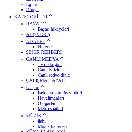
Eğitim
Dünya
KATEGORİLER
HAYAT
Başarı hikayeleri
ALIŞVERİŞ
ADALET
Noterler
ŞEHİR REHBERİ
CANLI MEDYA
Tv de bugün
Canlı tv izle
Canlı radyo dinle
ÇALIŞMA HAYATI
Ulaşım
Belediye otobüs saatleri
Havalimanları
Otogarlar
Metro saatleri
MÜZİK
ilahi
Müzik haberleri
RÜYA TABİRLERİ