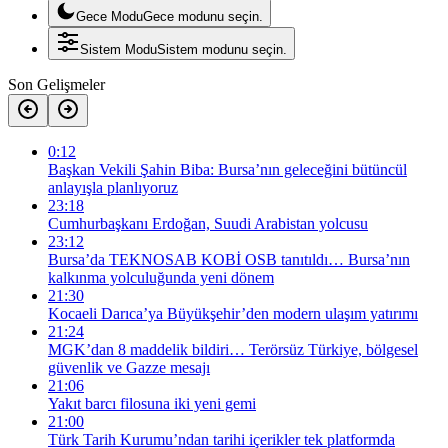
Gece Modu
Gece modunu seçin.
Sistem Modu
Sistem modunu seçin.
Son Gelişmeler
0:12
Başkan Vekili Şahin Biba: Bursa’nın geleceğini bütüncül
anlayışla planlıyoruz
23:18
Cumhurbaşkanı Erdoğan, Suudi Arabistan yolcusu
23:12
Bursa’da TEKNOSAB KOBİ OSB tanıtıldı… Bursa’nın
kalkınma yolculuğunda yeni dönem
21:30
Kocaeli Darıca’ya Büyükşehir’den modern ulaşım yatırımı
21:24
MGK’dan 8 maddelik bildiri… Terörsüz Türkiye, bölgesel
güvenlik ve Gazze mesajı
21:06
Yakıt barcı filosuna iki yeni gemi
21:00
Türk Tarih Kurumu’ndan tarihi içerikler tek platformda