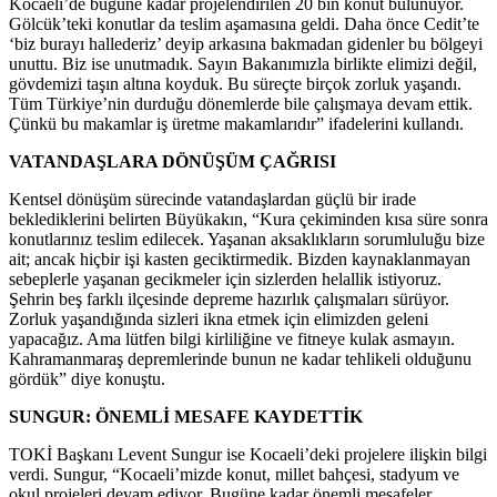
Kocaeli’de bugüne kadar projelendirilen 20 bin konut bulunuyor.
Gölcük’teki konutlar da teslim aşamasına geldi. Daha önce Cedit’te
‘biz burayı hallederiz’ deyip arkasına bakmadan gidenler bu bölgeyi
unuttu. Biz ise unutmadık. Sayın Bakanımızla birlikte elimizi değil,
gövdemizi taşın altına koyduk. Bu süreçte birçok zorluk yaşandı.
Tüm Türkiye’nin durduğu dönemlerde bile çalışmaya devam ettik.
Çünkü bu makamlar iş üretme makamlarıdır” ifadelerini kullandı.
VATANDAŞLARA DÖNÜŞÜM ÇAĞRISI
Kentsel dönüşüm sürecinde vatandaşlardan güçlü bir irade
beklediklerini belirten Büyükakın, “Kura çekiminden kısa süre sonra
konutlarınız teslim edilecek. Yaşanan aksaklıkların sorumluluğu bize
ait; ancak hiçbir işi kasten geciktirmedik. Bizden kaynaklanmayan
sebeplerle yaşanan gecikmeler için sizlerden helallik istiyoruz.
Şehrin beş farklı ilçesinde depreme hazırlık çalışmaları sürüyor.
Zorluk yaşandığında sizleri ikna etmek için elimizden geleni
yapacağız. Ama lütfen bilgi kirliliğine ve fitneye kulak asmayın.
Kahramanmaraş depremlerinde bunun ne kadar tehlikeli olduğunu
gördük” diye konuştu.
SUNGUR: ÖNEMLİ MESAFE KAYDETTİK
TOKİ Başkanı Levent Sungur ise Kocaeli’deki projelere ilişkin bilgi
verdi. Sungur, “Kocaeli’mizde konut, millet bahçesi, stadyum ve
okul projeleri devam ediyor. Bugüne kadar önemli mesafeler