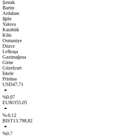
Şırnak
Bartın
Ardahan
Iğdır
Yalova
Karabük
Kilis
Osmaniye
Düzce
Lefkoşa
Gazimağusa
Girne
Güzelyurt
İskele
Pristina
USD
47,71
%0.07
EURO
55,05
%-0.12
BIST
13.798,82
%0.7