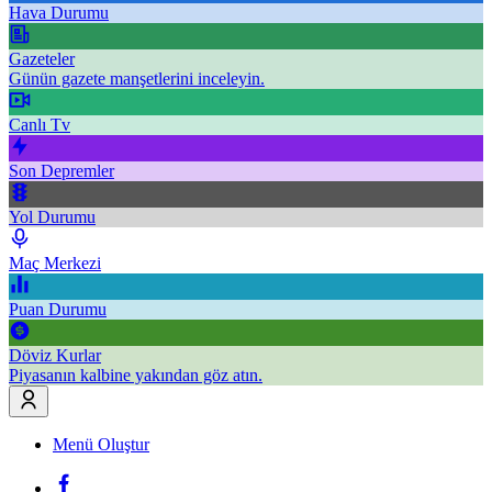
Hava Durumu
Gazeteler
Günün gazete manşetlerini inceleyin.
Canlı Tv
Son Depremler
Yol Durumu
Maç Merkezi
Puan Durumu
Döviz Kurlar
Piyasanın kalbine yakından göz atın.
Menü Oluştur