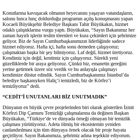
Konutlarına kavuşacak olmanın heyecanını yaşayan vatandaşların,
salonu hınca hınç doldurduğu programın açılış konuşmasını yapan
Kocaeli Büyükşehir Belediye Başkanı Tahir Büyükakın, hizmet
odaklı çalıştıklarına vurgu yaptı. Büyükakın, “Sayın Bakanımız her
zaman hayırlı işlerin teslim törenleri ve kura çekimleri için şehrimize
geliyor. Biz de Sayın Cumhurbaşkanımızın liderliğinde sadece
hizmet ediyoruz. Hafta içi, hafta sonu demeden çalışıyoruz;
çalışmaktan başka bir şey bilmiyoruz. Laf değil, hizmet üretiyoruz.
Kendimiz için değil, kentimiz için çalışıyoruz. Sürekli yeni
güzelliklerde bir araya geliyoruz. Çünkü biz, emanetin gereğini
yerine getirmek üzere söz verdik ve bu anlayışla çalışmayı
kendimize düstur edindik. Sayın Cumhurbaşkanımız İstanbul’da
belediye başkanıyken Haliç’i temizledi, biz de Körfez’i
temizliyoruz” dedi.
“CEDİT’İ UNUTANLARI BİZ UNUTMADIK”
Dünyanın en büyük çevre projelerinden biri olarak gösterilen İzmit
Körfezi Dip Çamuru Temizliği çalışmalarına da değinen Başkan
Büyükakın, “Türkiye’de ve dünyada örneği olmayan bir temizlik
çalışması yürütüyoruz. Adeta ölmüş bir ekosistemin yeniden
canlandırılması için tüm dünyaya örnek olacak bir proje hayata
geçiriliyor. Sayın Bakanımıza, şehrimiz adına teşekkür ediyorum.