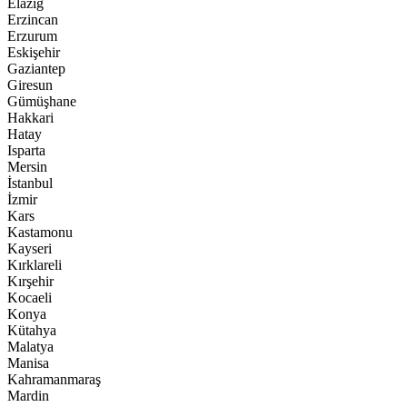
Elazığ
Erzincan
Erzurum
Eskişehir
Gaziantep
Giresun
Gümüşhane
Hakkari
Hatay
Isparta
Mersin
İstanbul
İzmir
Kars
Kastamonu
Kayseri
Kırklareli
Kırşehir
Kocaeli
Konya
Kütahya
Malatya
Manisa
Kahramanmaraş
Mardin