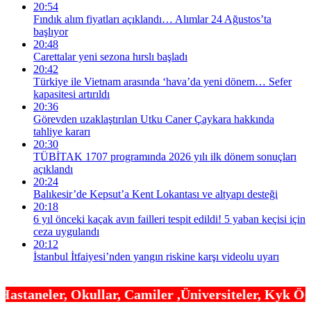
20:54
Fındık alım fiyatları açıklandı… Alımlar 24 Ağustos’ta
başlıyor
20:48
Carettalar yeni sezona hırslı başladı
20:42
Türkiye ile Vietnam arasında ‘hava’da yeni dönem… Sefer
kapasitesi artırıldı
20:36
Görevden uzaklaştırılan Utku Caner Çaykara hakkında
tahliye kararı
20:30
TÜBİTAK 1707 programında 2026 yılı ilk dönem sonuçları
açıklandı
20:24
Balıkesir’de Kepsut’a Kent Lokantası ve altyapı desteği
20:18
6 yıl önceki kaçak avın failleri tespit edildi! 5 yaban keçisi için
ceza uygulandı
20:12
İstanbul İtfaiyesi’nden yangın riskine karşı videolu uyarı
ar, Camiler ,Üniversiteler, Kyk Öğrenci yurtları 