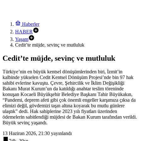
Haberler
HABER
Yaşam
Cedit’te müjde, sevinç ve mutluluk
Cedit’te müjde, sevinç ve mutluluk
Türkiye’nin en büyük kentsel dönüşümlerinden biri, İzmit’in
kalbinde yükselen Cedit Kentsel Dönüşüm Projesi’nde bin 97 hak
sahibi evlerine kavuştu. Çevre, Şehircilik ve İklim Değişikliği
Bakanı Murat Kurum’un da katıldığı anahtar teslim töreninde
konuşan Kocaeli Büyükşehir Belediye Başkanı Tahir Büyükakın,
“Pandemi, deprem afeti gibi çok önemli engeller karşımıza çıksa da
elimizi değil, gövdemizi taşın altına koyarak bu mutlu günlere
ulaştık” dedi. Hak sahiplerine 2023 yılı fiyatları üzerinden
ödemelerin sabitlendiği müjdesi de Bakan Kurum tarafından verildi.
Büyük sevinç yaşandı.
13 Haziran 2026, 21:30
yayınlandı
7dk, 30sn