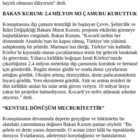
hayırlı olmasını diliyorum” dedi.
BAKAN KURUM: 2.4 MİLYON M3 ÇAMURU KURUTTUK
Konuşmasına dip çamuru temizliği ile başlayan Çevre, Şehircilik ve
İklim Değişikliği Bakanı Murat Kurum, projenin etkilerini görmeye
başladıklarını vurguladı. Bakan Kurum, “Kocaeli tarihin her
döneminde Anadolu’nun ön kapısı olmuş, Türkiye’nin yükünü
sahiplenmiş bir şehirdir. Marmara’nın direği, Türkiye’nin kalbidir.
Körfez’in kıyısında oturan çocuklarımıza temiz bir gelecek bırakmak
da görevimiz. Yıllarca kirlilikle boğuşan İzmit Körfezi’mizde
çıkardığımız 2.4 milyon metreküp dip çamurunu kuruttuk ve bertaraf
için gönderdik. Bugün denize girdik ve orada deniz çayırlarının
arttığını gördük. Oksijen artmış; denizyıldızı, deniz patlıcanını(deniz
hıyarı) gördük. Yeni ekosistemi gördük. Atık su arıtma tesisleri ile
dün kirlilikle anılan bu sular artık güven veriyor. 10 milyar liraya
yakın bir projeden bahsediyoruz. Kocaeli’ye nefes aldırarak adımlar
atıyoruz.” dedi.
“KENTSEL DÖNÜŞÜM MECBURİYETTİR”
Konuşmasının devamında deprem gerçeğine ve hükümetin bu
alandaki yatırımlarına değinen Bakan Kurum şunları söyledi: “Bu
şehrin en derin yarası depremdir. O acının izleri hâlâ bu topraklarda
duruyor. Evlatlarınızı, ailelerinizi koruduğunuz ve hatıralarınızı