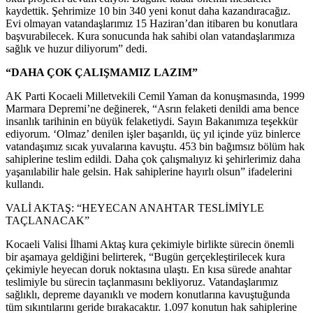
kaydettik. Şehrimize 10 bin 340 yeni konut daha kazandıracağız.
Evi olmayan vatandaşlarımız 15 Haziran’dan itibaren bu konutlara
başvurabilecek. Kura sonucunda hak sahibi olan vatandaşlarımıza
sağlık ve huzur diliyorum” dedi.
“DAHA ÇOK ÇALIŞMAMIZ LAZIM”
AK Parti Kocaeli Milletvekili Cemil Yaman da konuşmasında, 1999
Marmara Depremi’ne değinerek, “Asrın felaketi denildi ama bence
insanlık tarihinin en büyük felaketiydi. Sayın Bakanımıza teşekkür
ediyorum. ‘Olmaz’ denilen işler başarıldı, üç yıl içinde yüz binlerce
vatandaşımız sıcak yuvalarına kavuştu. 453 bin bağımsız bölüm hak
sahiplerine teslim edildi. Daha çok çalışmalıyız ki şehirlerimiz daha
yaşanılabilir hale gelsin. Hak sahiplerine hayırlı olsun” ifadelerini
kullandı.
VALİ AKTAŞ: “HEYECAN ANAHTAR TESLİMİYLE
TAÇLANACAK”
Kocaeli Valisi İlhami Aktaş kura çekimiyle birlikte sürecin önemli
bir aşamaya geldiğini belirterek, “Bugün gerçekleştirilecek kura
çekimiyle heyecan doruk noktasına ulaştı. En kısa sürede anahtar
teslimiyle bu sürecin taçlanmasını bekliyoruz. Vatandaşlarımız
sağlıklı, depreme dayanıklı ve modern konutlarına kavuştuğunda
tüm sıkıntılarını geride bırakacaktır. 1.097 konutun hak sahiplerine