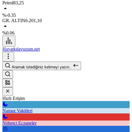
Petrol
83,25
%-0.35
GR. ALTIN
6.201,10
%0.06
Hayatkılavuzum.net
Aramak istediğiniz kelimeyi yazın..
Hızlı Erişim
Namaz Vakitleri
Nöbetçi Eczaneler