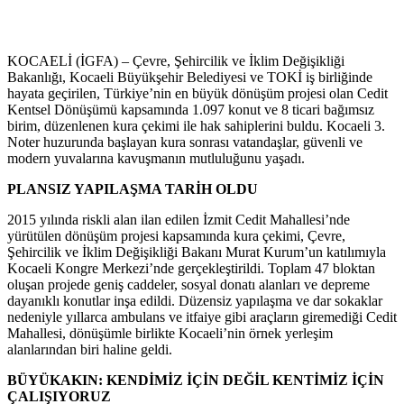
KOCAELİ (İGFA) – Çevre, Şehircilik ve İklim Değişikliği
Bakanlığı, Kocaeli Büyükşehir Belediyesi ve TOKİ iş birliğinde
hayata geçirilen, Türkiye’nin en büyük dönüşüm projesi olan Cedit
Kentsel Dönüşümü kapsamında 1.097 konut ve 8 ticari bağımsız
birim, düzenlenen kura çekimi ile hak sahiplerini buldu. Kocaeli 3.
Noter huzurunda başlayan kura sonrası vatandaşlar, güvenli ve
modern yuvalarına kavuşmanın mutluluğunu yaşadı.
PLANSIZ YAPILAŞMA TARİH OLDU
2015 yılında riskli alan ilan edilen İzmit Cedit Mahallesi’nde
yürütülen dönüşüm projesi kapsamında kura çekimi, Çevre,
Şehircilik ve İklim Değişikliği Bakanı Murat Kurum’un katılımıyla
Kocaeli Kongre Merkezi’nde gerçekleştirildi. Toplam 47 bloktan
oluşan projede geniş caddeler, sosyal donatı alanları ve depreme
dayanıklı konutlar inşa edildi. Düzensiz yapılaşma ve dar sokaklar
nedeniyle yıllarca ambulans ve itfaiye gibi araçların giremediği Cedit
Mahallesi, dönüşümle birlikte Kocaeli’nin örnek yerleşim
alanlarından biri haline geldi.
BÜYÜKAKIN: KENDİMİZ İÇİN DEĞİL KENTİMİZ İÇİN
ÇALIŞIYORUZ