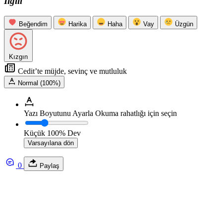
İlgili
Beğendim
Harika
Haha
Vay
Üzgün
Kızgın
Cedit’te müjde, sevinç ve mutluluk
Normal (100%)
Yazı Boyutunu Ayarla
Okuma rahatlığı için seçin
Küçük
100%
Dev
Varsayılana dön
0
Paylaş