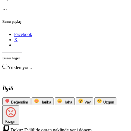
…
Bunu paylaş:
Facebook
X
Bunu beğen:
Yükleniyor...
İlgili
Beğendim
Harika
Haha
Vay
Üzgün
Kızgın
Dokuz Eylül’de organ naklinde yeni dönem