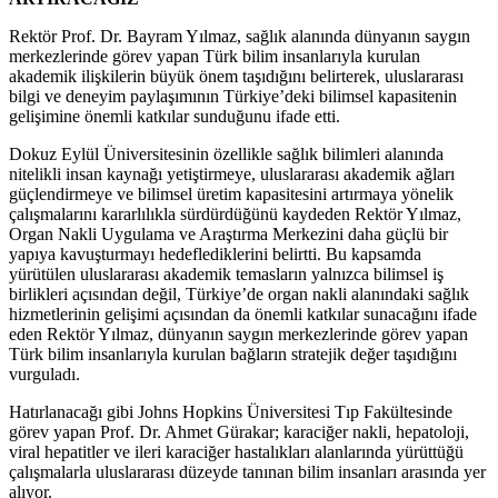
Rektör Prof. Dr. Bayram Yılmaz, sağlık alanında dünyanın saygın
merkezlerinde görev yapan Türk bilim insanlarıyla kurulan
akademik ilişkilerin büyük önem taşıdığını belirterek, uluslararası
bilgi ve deneyim paylaşımının Türkiye’deki bilimsel kapasitenin
gelişimine önemli katkılar sunduğunu ifade etti.
Dokuz Eylül Üniversitesinin özellikle sağlık bilimleri alanında
nitelikli insan kaynağı yetiştirmeye, uluslararası akademik ağları
güçlendirmeye ve bilimsel üretim kapasitesini artırmaya yönelik
çalışmalarını kararlılıkla sürdürdüğünü kaydeden Rektör Yılmaz,
Organ Nakli Uygulama ve Araştırma Merkezini daha güçlü bir
yapıya kavuşturmayı hedeflediklerini belirtti. Bu kapsamda
yürütülen uluslararası akademik temasların yalnızca bilimsel iş
birlikleri açısından değil, Türkiye’de organ nakli alanındaki sağlık
hizmetlerinin gelişimi açısından da önemli katkılar sunacağını ifade
eden Rektör Yılmaz, dünyanın saygın merkezlerinde görev yapan
Türk bilim insanlarıyla kurulan bağların stratejik değer taşıdığını
vurguladı.
Hatırlanacağı gibi Johns Hopkins Üniversitesi Tıp Fakültesinde
görev yapan Prof. Dr. Ahmet Gürakar; karaciğer nakli, hepatoloji,
viral hepatitler ve ileri karaciğer hastalıkları alanlarında yürüttüğü
çalışmalarla uluslararası düzeyde tanınan bilim insanları arasında yer
alıyor.