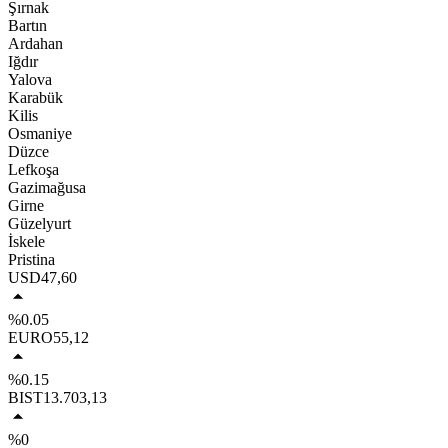
Şırnak
Bartın
Ardahan
Iğdır
Yalova
Karabük
Kilis
Osmaniye
Düzce
Lefkoşa
Gazimağusa
Girne
Güzelyurt
İskele
Pristina
USD
47,60
%0.05
EURO
55,12
%0.15
BIST
13.703,13
%0