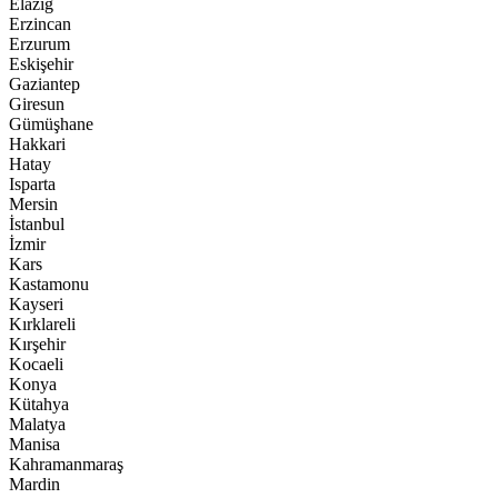
Elazığ
Erzincan
Erzurum
Eskişehir
Gaziantep
Giresun
Gümüşhane
Hakkari
Hatay
Isparta
Mersin
İstanbul
İzmir
Kars
Kastamonu
Kayseri
Kırklareli
Kırşehir
Kocaeli
Konya
Kütahya
Malatya
Manisa
Kahramanmaraş
Mardin