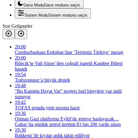
Gece Modu
Gece modunu seçin.
Sistem Modu
Sistem modunu seçin.
Son Gelişmeler
20:06
Cumhurbaşkanı Erdoğan’dan ‘Terörsüz Türkiye’ mesajı
20:00
Bilecik’te Vali Sözer’den coğrafi işaretli Kamber Biberi
hasadı
19:54
Trabzonspor’a büyük destek
19:48
“Bu Kampta Hayat Var” projesi özel bireylere yaz tatili
sunuyor
19:42
TOFAŞ potada yeni sezonu hazır
19:36
Osman Gazi platformu Eylül’de göreve başlayacak…
Gabar’da günlük petrol üretimi 83 bin 200 varile ulaştı
19:30
Balıkesir’de kıyılar anlık takip ediliyor