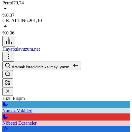
Petrol
79,74
%0.37
GR. ALTIN
6.201,10
%0.06
Hayatkılavuzum.net
Aramak istediğiniz kelimeyi yazın..
Hızlı Erişim
Namaz Vakitleri
Nöbetçi Eczaneler