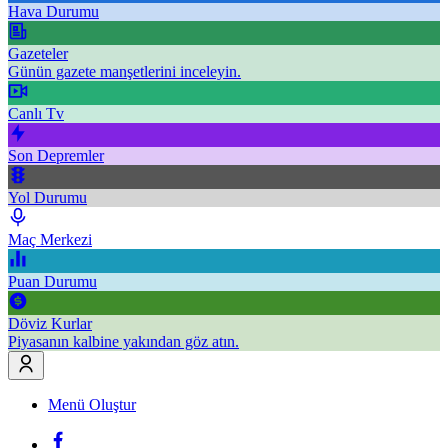
Hava Durumu
Gazeteler
Günün gazete manşetlerini inceleyin.
Canlı Tv
Son Depremler
Yol Durumu
Maç Merkezi
Puan Durumu
Döviz Kurlar
Piyasanın kalbine yakından göz atın.
Menü Oluştur