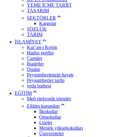
YEME İÇME TARİFİ
TASARIM
SEKTÖRLER
Kargolar
SÖZLÜK
TARIM
İSLAMİYET
Kur’an-ı Kerim
Hadisi şerifler
Camiler
İbadetler
Dualar
Peygamberimizin hayatı
Peygamberler tarihi
veda hutbesi
EĞİTİM
Meb elekronik işlemler
Eğitim kurumları
İlkokullar
Ortaokullar
Liseler
Meslek yüksekokulları
Üniversiteler