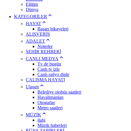
Eğitim
Dünya
KATEGORİLER
HAYAT
Başarı hikayeleri
ALIŞVERİŞ
ADALET
Noterler
ŞEHİR REHBERİ
CANLI MEDYA
Tv de bugün
Canlı tv izle
Canlı radyo dinle
ÇALIŞMA HAYATI
Ulaşım
Belediye otobüs saatleri
Havalimanları
Otogarlar
Metro saatleri
MÜZİK
ilahi
Müzik haberleri
RÜYA TABİRLERİ