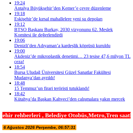
19:24
Antalya Büyükşehir’den Kemer’e çevre düzenleme
19:18
Eskişehir’de kırsal mahallelere yeni su depoları
19:12
BTSO Başkanı Burkay, 2030 vizyonunu 62. Meslek
Komitesi ile değerlendirdi
19:06
Denizli’den Adıyaman’a kardeşlik köprüsü kuruldu
19:00
Akdeniz’de mikroplastik denetimi… 23 tesise 47,6 milyon TL
ceza!
18:54
Bursa Uludağ Üniversitesi Güzel Sanatlar Fakültesi
Mudanya’dan ayrıldı!
18:48
15 Temmuz’un firari teröristi tutuklandı!
18:42
Kütahya’da Başkan Kahveci’den çalışmalara yakın mercek
Belediye Otobüs,Metro,Tren saatleri ,Hastaneler, O