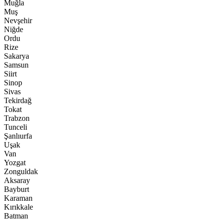
Muğla
Muş
Nevşehir
Niğde
Ordu
Rize
Sakarya
Samsun
Siirt
Sinop
Sivas
Tekirdağ
Tokat
Trabzon
Tunceli
Şanlıurfa
Uşak
Van
Yozgat
Zonguldak
Aksaray
Bayburt
Karaman
Kırıkkale
Batman