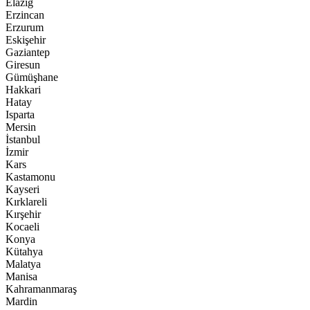
Elazığ
Erzincan
Erzurum
Eskişehir
Gaziantep
Giresun
Gümüşhane
Hakkari
Hatay
Isparta
Mersin
İstanbul
İzmir
Kars
Kastamonu
Kayseri
Kırklareli
Kırşehir
Kocaeli
Konya
Kütahya
Malatya
Manisa
Kahramanmaraş
Mardin