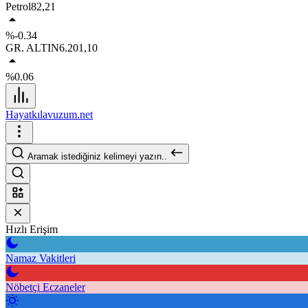
Petrol
82,21
%-0.34
GR. ALTIN
6.201,10
%0.06
Hayatkılavuzum.net
Aramak istediğiniz kelimeyi yazın..
Hızlı Erişim
Namaz Vakitleri
Nöbetçi Eczaneler