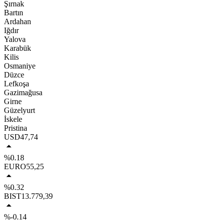
Şırnak
Bartın
Ardahan
Iğdır
Yalova
Karabük
Kilis
Osmaniye
Düzce
Lefkoşa
Gazimağusa
Girne
Güzelyurt
İskele
Pristina
USD
47,74
%0.18
EURO
55,25
%0.32
BIST
13.779,39
%-0.14