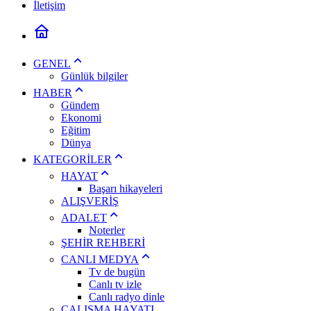
İletişim
GENEL
Günlük bilgiler
HABER
Gündem
Ekonomi
Eğitim
Dünya
KATEGORİLER
HAYAT
Başarı hikayeleri
ALIŞVERİŞ
ADALET
Noterler
ŞEHİR REHBERİ
CANLI MEDYA
Tv de bugün
Canlı tv izle
Canlı radyo dinle
ÇALIŞMA HAYATI