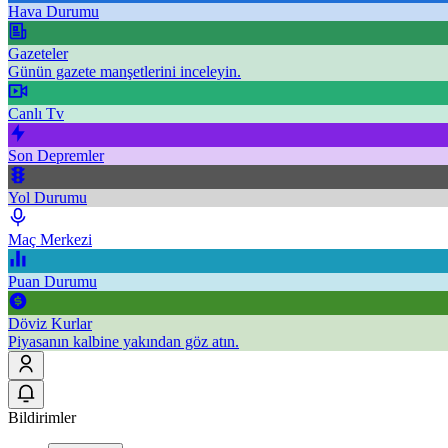
Hava Durumu
Gazeteler
Günün gazete manşetlerini inceleyin.
Canlı Tv
Son Depremler
Yol Durumu
Maç Merkezi
Puan Durumu
Döviz Kurlar
Piyasanın kalbine yakından göz atın.
Bildirimler