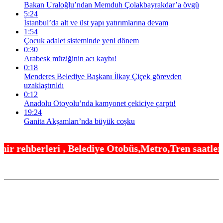
Bakan Uraloğlu’ndan Memduh Çolakbayrakdar’a övgü
5:24
İstanbul’da alt ve üst yapı yatırımlarına devam
1:54
Çocuk adalet sisteminde yeni dönem
0:30
Arabesk müziğinin acı kaybı!
0:18
Menderes Belediye Başkanı İlkay Çiçek görevden
uzaklaştırıldı
0:12
Anadolu Otoyolu’nda kamyonet çekiciye çarptı!
19:24
Ganita Akşamları’nda büyük coşku
lediye Otobüs,Metro,Tren saatleri ,Hastaneler, Ok