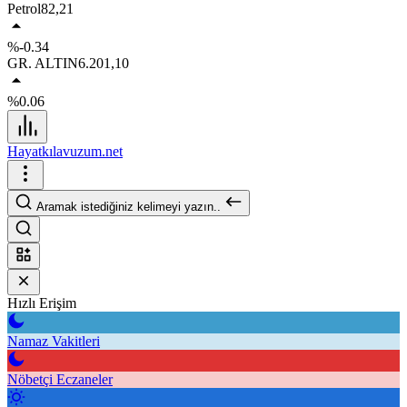
Petrol
82,21
%-0.34
GR. ALTIN
6.201,10
%0.06
Hayatkılavuzum.net
Aramak istediğiniz kelimeyi yazın..
Hızlı Erişim
Namaz Vakitleri
Nöbetçi Eczaneler