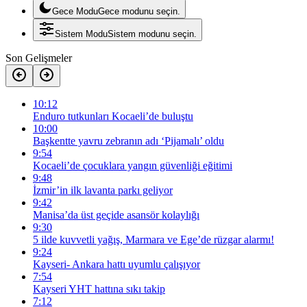
Gece Modu
Gece modunu seçin.
Sistem Modu
Sistem modunu seçin.
Son Gelişmeler
10:12
Enduro tutkunları Kocaeli’de buluştu
10:00
Başkentte yavru zebranın adı ‘Pijamalı’ oldu
9:54
Kocaeli’de çocuklara yangın güvenliği eğitimi
9:48
İzmir’in ilk lavanta parkı geliyor
9:42
Manisa’da üst geçide asansör kolaylığı
9:30
5 ilde kuvvetli yağış, Marmara ve Ege’de rüzgar alarmı!
9:24
Kayseri- Ankara hattı uyumlu çalışıyor
7:54
Kayseri YHT hattına sıkı takip
7:12