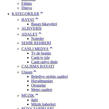
Eğitim
Dünya
KATEGORİLER
HAYAT
Başarı hikayeleri
ALIŞVERİŞ
ADALET
Noterler
ŞEHİR REHBERİ
CANLI MEDYA
Tv de bugün
Canlı tv izle
Canlı radyo dinle
ÇALIŞMA HAYATI
Ulaşım
Belediye otobüs saatleri
Havalimanları
Otogarlar
Metro saatleri
MÜZİK
ilahi
Müzik haberleri
RÜYA TABİRLERİ