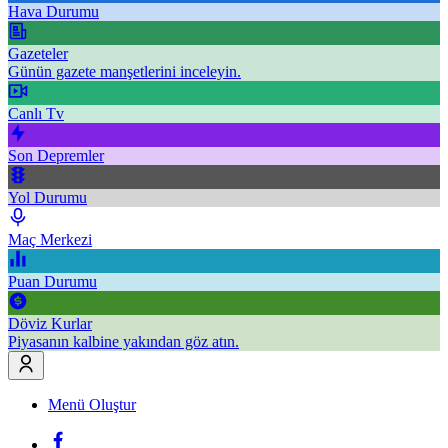
Hava Durumu
Gazeteler
Günün gazete manşetlerini inceleyin.
Canlı Tv
Son Depremler
Yol Durumu
Maç Merkezi
Puan Durumu
Döviz Kurlar
Piyasanın kalbine yakından göz atın.
Menü Oluştur