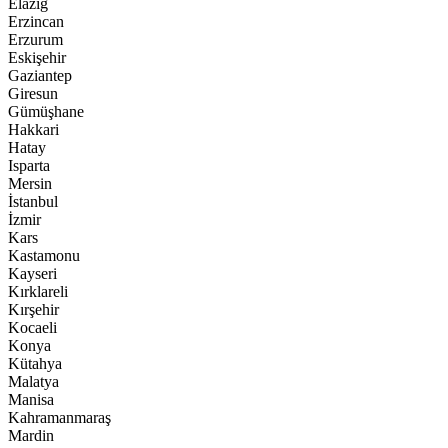
Elazığ
Erzincan
Erzurum
Eskişehir
Gaziantep
Giresun
Gümüşhane
Hakkari
Hatay
Isparta
Mersin
İstanbul
İzmir
Kars
Kastamonu
Kayseri
Kırklareli
Kırşehir
Kocaeli
Konya
Kütahya
Malatya
Manisa
Kahramanmaraş
Mardin