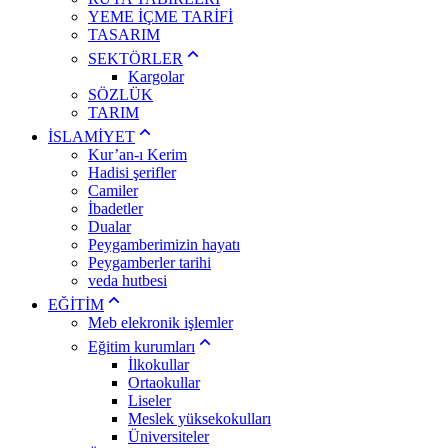
YEME İÇME TARİFİ
TASARIM
SEKTÖRLER
Kargolar
SÖZLÜK
TARIM
İSLAMİYET
Kur’an-ı Kerim
Hadisi şerifler
Camiler
İbadetler
Dualar
Peygamberimizin hayatı
Peygamberler tarihi
veda hutbesi
EĞİTİM
Meb elekronik işlemler
Eğitim kurumları
İlkokullar
Ortaokullar
Liseler
Meslek yüksekokulları
Üniversiteler