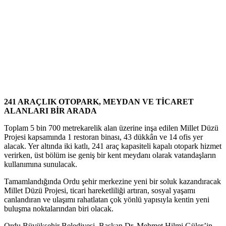
241 ARAÇLIK OTOPARK, MEYDAN VE TİCARET
ALANLARI BİR ARADA
Toplam 5 bin 700 metrekarelik alan üzerine inşa edilen Millet Düzü
Projesi kapsamında 1 restoran binası, 43 dükkân ve 14 ofis yer
alacak. Yer altında iki katlı, 241 araç kapasiteli kapalı otopark hizmet
verirken, üst bölüm ise geniş bir kent meydanı olarak vatandaşların
kullanımına sunulacak.
Tamamlandığında Ordu şehir merkezine yeni bir soluk kazandıracak
Millet Düzü Projesi, ticari hareketliliği artıran, sosyal yaşamı
canlandıran ve ulaşımı rahatlatan çok yönlü yapısıyla kentin yeni
buluşma noktalarından biri olacak.
Ordu Büyükşehir Belediyesi, Başkan Dr. Mehmet Hilmi Güler’in