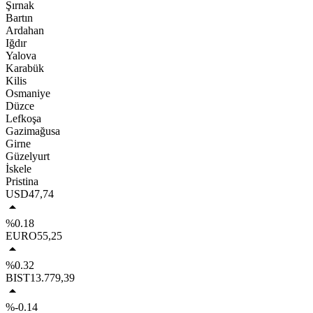
Şırnak
Bartın
Ardahan
Iğdır
Yalova
Karabük
Kilis
Osmaniye
Düzce
Lefkoşa
Gazimağusa
Girne
Güzelyurt
İskele
Pristina
USD
47,74
%0.18
EURO
55,25
%0.32
BIST
13.779,39
%-0.14