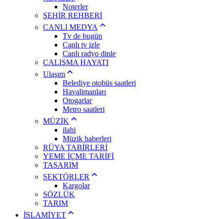
Noterler
ŞEHİR REHBERİ
CANLI MEDYA
Tv de bugün
Canlı tv izle
Canlı radyo dinle
ÇALIŞMA HAYATI
Ulaşım
Belediye otobüs saatleri
Havalimanları
Otogarlar
Metro saatleri
MÜZİK
ilahi
Müzik haberleri
RÜYA TABİRLERİ
YEME İÇME TARİFİ
TASARIM
SEKTÖRLER
Kargolar
SÖZLÜK
TARIM
İSLAMİYET