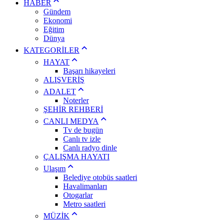
HABER
Gündem
Ekonomi
Eğitim
Dünya
KATEGORİLER
HAYAT
Başarı hikayeleri
ALIŞVERİŞ
ADALET
Noterler
ŞEHİR REHBERİ
CANLI MEDYA
Tv de bugün
Canlı tv izle
Canlı radyo dinle
ÇALIŞMA HAYATI
Ulaşım
Belediye otobüs saatleri
Havalimanları
Otogarlar
Metro saatleri
MÜZİK