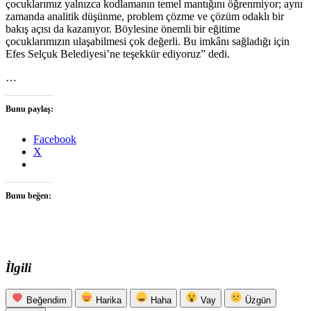
çocuklarımız yalnızca kodlamanın temel mantığını öğrenmiyor; aynı
zamanda analitik düşünme, problem çözme ve çözüm odaklı bir
bakış açısı da kazanıyor. Böylesine önemli bir eğitime
çocuklarımızın ulaşabilmesi çok değerli. Bu imkânı sağladığı için
Efes Selçuk Belediyesi’ne teşekkür ediyoruz” dedi.
…
Bunu paylaş:
Facebook
X
Bunu beğen:
İlgili
Beğendim
Harika
Haha
Vay
Üzgün