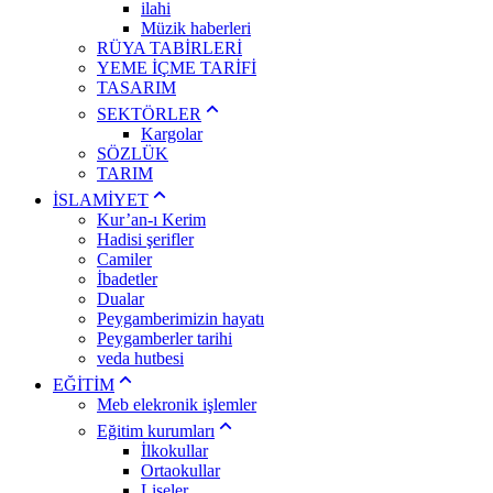
ilahi
Müzik haberleri
RÜYA TABİRLERİ
YEME İÇME TARİFİ
TASARIM
SEKTÖRLER
Kargolar
SÖZLÜK
TARIM
İSLAMİYET
Kur’an-ı Kerim
Hadisi şerifler
Camiler
İbadetler
Dualar
Peygamberimizin hayatı
Peygamberler tarihi
veda hutbesi
EĞİTİM
Meb elekronik işlemler
Eğitim kurumları
İlkokullar
Ortaokullar
Liseler