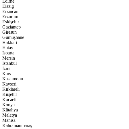
Edirne
Elazığ
Erzincan
Erzurum
Eskişehir
Gaziantep
Giresun
Gümüşhane
Hakkari
Hatay
Isparta
Mersin
İstanbul
İzmir
Kars
Kastamonu
Kayseri
Kırklareli
Kırşehir
Kocaeli
Konya
Kütahya
Malatya
Manisa
Kahramanmaraş