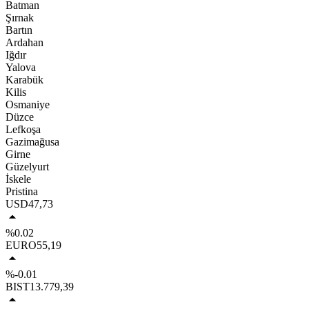
Batman
Şırnak
Bartın
Ardahan
Iğdır
Yalova
Karabük
Kilis
Osmaniye
Düzce
Lefkoşa
Gazimağusa
Girne
Güzelyurt
İskele
Pristina
USD
47,73
%0.02
EURO
55,19
%-0.01
BIST
13.779,39