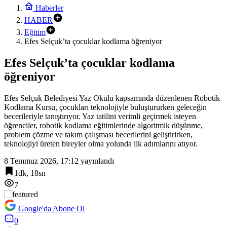
Şehit aileleri ve gazilere müjde! Teklif yasalaştı
Haberler
HABER
10:30
Mersin’de hayat kurtaran OED cihazı eğitimi
Eğitim
Efes Selçuk’ta çocuklar kodlama öğreniyor
Efes Selçuk’ta çocuklar kodlama
öğreniyor
Efes Selçuk Belediyesi Yaz Okulu kapsamında düzenlenen Robotik
Kodlama Kursu, çocukları teknolojiyle buluştururken geleceğin
becerileriyle tanıştırıyor. Yaz tatilini verimli geçirmek isteyen
öğrenciler, robotik kodlama eğitimlerinde algoritmik düşünme,
problem çözme ve takım çalışması becerilerini geliştirirken,
teknolojiyi üreten bireyler olma yolunda ilk adımlarını atıyor.
8 Temmuz 2026, 17:12
yayınlandı
1dk, 18sn
7
Google'da Abone Ol
0