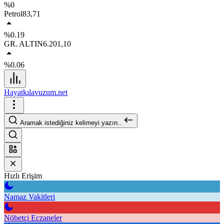
%0
Petrol
83,71
%0.19
GR. ALTIN
6.201,10
%0.06
Hayatkılavuzum.net
Aramak istediğiniz kelimeyi yazın..
Hızlı Erişim
Namaz Vakitleri
Nöbetçi Eczaneler