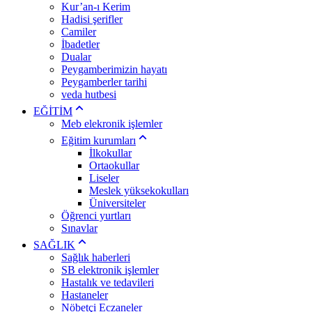
Kur’an-ı Kerim
Hadisi şerifler
Camiler
İbadetler
Dualar
Peygamberimizin hayatı
Peygamberler tarihi
veda hutbesi
EĞİTİM
Meb elekronik işlemler
Eğitim kurumları
İlkokullar
Ortaokullar
Liseler
Meslek yüksekokulları
Üniversiteler
Öğrenci yurtları
Sınavlar
SAĞLIK
Sağlık haberleri
SB elektronik işlemler
Hastalık ve tedavileri
Hastaneler
Nöbetçi Eczaneler