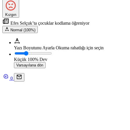
Kızgın
Efes Selçuk’ta çocuklar kodlama öğreniyor
Normal (100%)
Yazı Boyutunu Ayarla
Okuma rahatlığı için seçin
Küçük
100%
Dev
Varsayılana dön
0