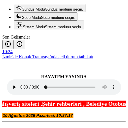
Gündüz Modu
Gündüz modunu seçin.
Gece Modu
Gece modunu seçin.
Sistem Modu
Sistem modunu seçin.
Son Gelişmeler
10:24
İzmir’de Konak Tramvayı’nda acil durum tatbikatı
10:18
Kocaeli’de Süper Enduro’da kupalar sahiplerini buldu
HAYATFM YAYINDA
10:12
Bursa İnegöl’de Turgutalp Kentsel Dönüşüm Projesi hızla ilerliyor
10:06
hir rehberleri , Belediye Otobüs,Metro,Tren saatle
Kayseri Büyükşehir’in kamera ağı ile yeşil alanlarda güvenlik üst
düzeyde
10:00
TMSF, Kayapalı Nilüfer’in 95 aracını satışa çıkarıyor! Muhammen
bedel belli oldu