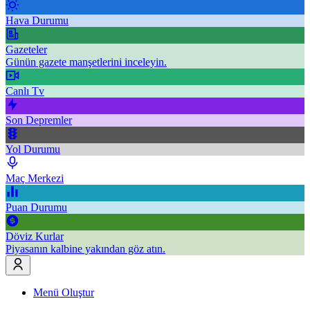
Hava Durumu
Gazeteler
Günün gazete manşetlerini inceleyin.
Canlı Tv
Son Depremler
Yol Durumu
Maç Merkezi
Puan Durumu
Döviz Kurlar
Piyasanın kalbine yakından göz atın.
Menü Oluştur