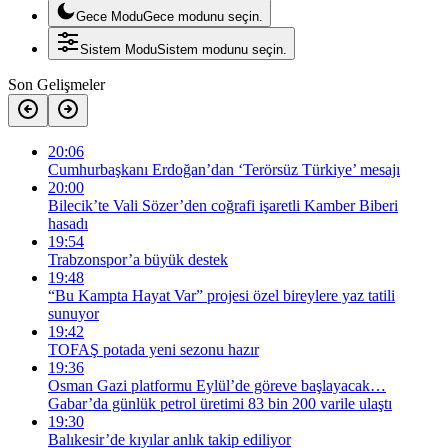
Gece Modu
Gece modunu seçin.
Sistem Modu
Sistem modunu seçin.
Son Gelişmeler
20:06
Cumhurbaşkanı Erdoğan’dan ‘Terörsüz Türkiye’ mesajı
20:00
Bilecik’te Vali Sözer’den coğrafi işaretli Kamber Biberi
hasadı
19:54
Trabzonspor’a büyük destek
19:48
“Bu Kampta Hayat Var” projesi özel bireylere yaz tatili
sunuyor
19:42
TOFAŞ potada yeni sezonu hazır
19:36
Osman Gazi platformu Eylül’de göreve başlayacak…
Gabar’da günlük petrol üretimi 83 bin 200 varile ulaştı
19:30
Balıkesir’de kıyılar anlık takip ediliyor