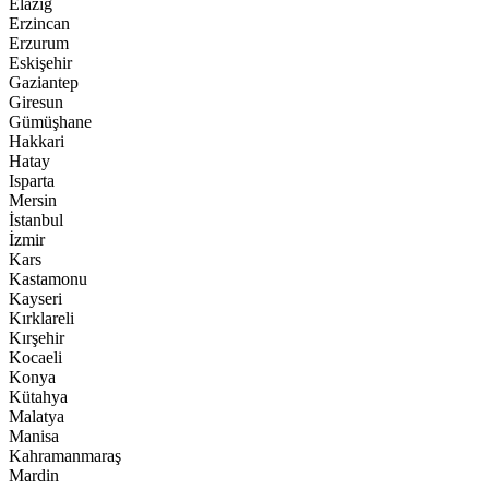
Elazığ
Erzincan
Erzurum
Eskişehir
Gaziantep
Giresun
Gümüşhane
Hakkari
Hatay
Isparta
Mersin
İstanbul
İzmir
Kars
Kastamonu
Kayseri
Kırklareli
Kırşehir
Kocaeli
Konya
Kütahya
Malatya
Manisa
Kahramanmaraş
Mardin