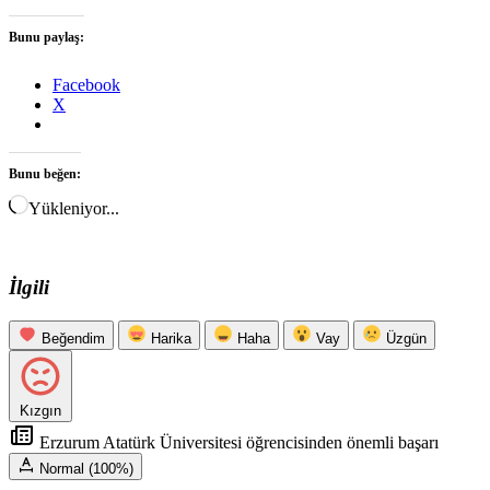
Bunu paylaş:
Facebook
X
Bunu beğen:
Yükleniyor...
İlgili
Beğendim
Harika
Haha
Vay
Üzgün
Kızgın
Erzurum Atatürk Üniversitesi öğrencisinden önemli başarı
Normal (100%)