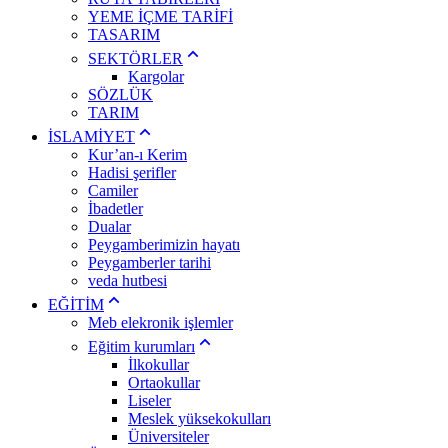
YEME İÇME TARİFİ
TASARIM
SEKTÖRLER
Kargolar
SÖZLÜK
TARIM
İSLAMİYET
Kur’an-ı Kerim
Hadisi şerifler
Camiler
İbadetler
Dualar
Peygamberimizin hayatı
Peygamberler tarihi
veda hutbesi
EĞİTİM
Meb elekronik işlemler
Eğitim kurumları
İlkokullar
Ortaokullar
Liseler
Meslek yüksekokulları
Üniversiteler