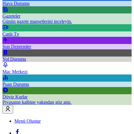
Hava Durumu
Gazeteler
Günün gazete manşetlerini inceleyin.
Canlı Tv
Son Depremler
Yol Durumu
Maç Merkezi
Puan Durumu
Döviz Kurlar
Piyasanın kalbine yakından göz atın.
Menü Oluştur