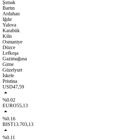
Şırnak
Bartın
Ardahan
Iğdır
Yalova
Karabük
Kilis
Osmaniye
Düzce
Lefkoşa
Gazimağusa
Girne
Güzelyurt
İskele
Pristina
USD
47,59
%0.02
EURO
55,13
%0.16
BIST
13.703,13
%0.11