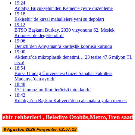
19:24
Antalya Büyükşehir’den Kemer’e çevre düzenleme
19:18
Eskişehir’de kırsal mahallelere yeni su depoları
19:12
BTSO Başkanı Burkay, 2030 vizyonunu 62. Meslek
Komitesi ile değerlendirdi
19:06
Denizli’den Adıyaman’a kardeşlik köprüsü kuruldu
19:00
Akdeniz’de mikroplastik denetimi… 23 tesise 47,6 milyon TL
ceza!
18:54
Bursa Uludağ Üniversitesi Güzel Sanatlar Fakültesi
Mudanya’dan ayrıldı!
18:48
15 Temmuz’un firari teröristi tutuklandı!
18:42
Kütahya’da Başkan Kahveci’den çalışmalara yakın mercek
Belediye Otobüs,Metro,Tren saatleri ,Hastaneler, O