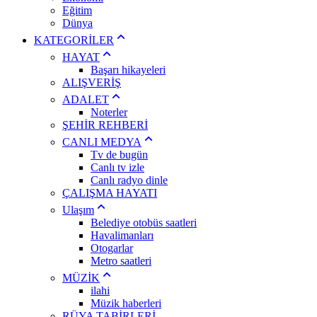
Eğitim
Dünya
KATEGORİLER
HAYAT
Başarı hikayeleri
ALIŞVERİŞ
ADALET
Noterler
ŞEHİR REHBERİ
CANLI MEDYA
Tv de bugün
Canlı tv izle
Canlı radyo dinle
ÇALIŞMA HAYATI
Ulaşım
Belediye otobüs saatleri
Havalimanları
Otogarlar
Metro saatleri
MÜZİK
ilahi
Müzik haberleri
RÜYA TABİRLERİ