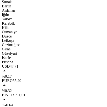
Şırnak
Bartın
Ardahan
Iğdır
Yalova
Karabük
Kilis
Osmaniye
Düzce
Lefkoşa
Gazimağusa
Girne
Güzelyurt
İskele
Pristina
USD
47,71
%0.17
EURO
55,20
%0.32
BIST
13.711,01
%-0.64