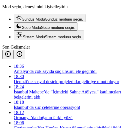
Mod seçin, deneyimini kişiselleştirin.
Gündüz Modu
Gündüz modunu seçin.
Gece Modu
Gece modunu seçin.
Sistem Modu
Sistem modunu seçin.
Son Gelişmeler
18:36
Antalya’da çok sayıda suç unsuru ele geçirildi
18:30
Denizli’de sosyal destek projeleri dar gelirliye umut oluyor
18:24
İstanbul Maltepe’de ”İçimdeki Sahne Atölyesi” katılımcıları
belgelerini aldı
18:18
İstanbul’da suç çetelerine operasyon!
18:12
Ormanya’da doğanın farklı yüzü
18:06
Gaziantep’te Yaz Kur’an Kursu öğrencilerine bisikletli ödül