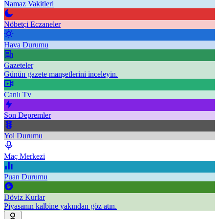
Namaz Vakitleri
Nöbetçi Eczaneler
Hava Durumu
Gazeteler
Günün gazete manşetlerini inceleyin.
Canlı Tv
Son Depremler
Yol Durumu
Maç Merkezi
Puan Durumu
Döviz Kurlar
Piyasanın kalbine yakından göz atın.