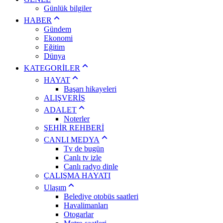
Günlük bilgiler
HABER
Gündem
Ekonomi
Eğitim
Dünya
KATEGORİLER
HAYAT
Başarı hikayeleri
ALIŞVERİŞ
ADALET
Noterler
ŞEHİR REHBERİ
CANLI MEDYA
Tv de bugün
Canlı tv izle
Canlı radyo dinle
ÇALIŞMA HAYATI
Ulaşım
Belediye otobüs saatleri
Havalimanları
Otogarlar