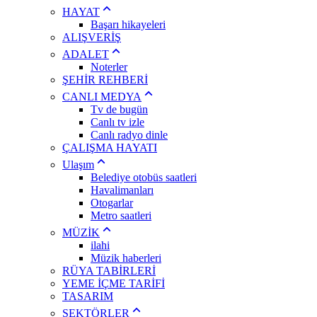
HAYAT
Başarı hikayeleri
ALIŞVERİŞ
ADALET
Noterler
ŞEHİR REHBERİ
CANLI MEDYA
Tv de bugün
Canlı tv izle
Canlı radyo dinle
ÇALIŞMA HAYATI
Ulaşım
Belediye otobüs saatleri
Havalimanları
Otogarlar
Metro saatleri
MÜZİK
ilahi
Müzik haberleri
RÜYA TABİRLERİ
YEME İÇME TARİFİ
TASARIM
SEKTÖRLER