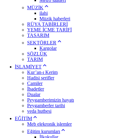
Metro saatleri
MÜZİK
ilahi
Müzik haberleri
RÜYA TABİRLERİ
YEME İÇME TARİFİ
TASARIM
SEKTÖRLER
Kargolar
SÖZLÜK
TARIM
İSLAMİYET
Kur’an-ı Kerim
Hadisi şerifler
Camiler
İbadetler
Dualar
Peygamberimizin hayatı
Peygamberler tarihi
veda hutbesi
EĞİTİM
Meb elekronik işlemler
Eğitim kurumları
İlkokullar