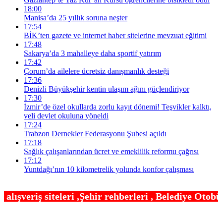
18:00
Manisa’da 25 yıllık soruna neşter
17:54
BİK’ten gazete ve internet haber sitelerine mevzuat eğitimi
17:48
Sakarya’da 3 mahalleye daha sportif yatırım
17:42
Çorum’da ailelere ücretsiz danışmanlık desteği
17:36
Denizli Büyükşehir kentin ulaşım ağını güçlendiriyor
17:30
İzmir’de özel okullarda zorlu kayıt dönemi! Teşvikler kalktı,
veli devlet okuluna yöneldi
17:24
Trabzon Dernekler Federasyonu Şubesi açıldı
17:18
Sağlık çalışanlarından ücret ve emeklilik reformu çağrısı
17:12
Yuntdağı’nın 10 kilometrelik yolunda konfor çalışması
Şehir rehberleri , Belediye Otobüs,Metro,Tren saat