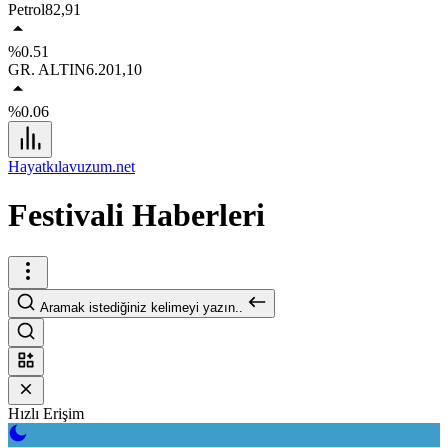
Petrol
82,91
%0.51
GR. ALTIN
6.201,10
%0.06
Hayatkılavuzum.net
Festivali Haberleri
Aramak istediğiniz kelimeyi yazın..
Hızlı Erişim