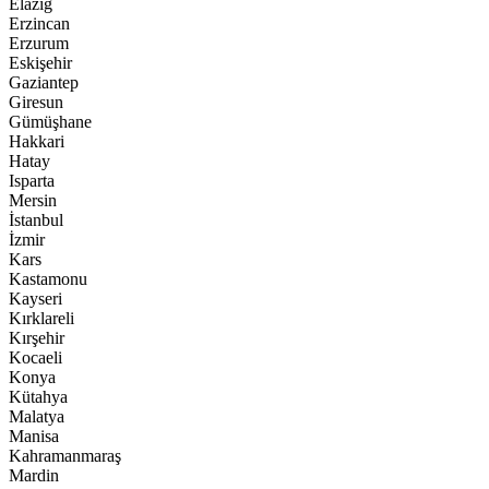
Elazığ
Erzincan
Erzurum
Eskişehir
Gaziantep
Giresun
Gümüşhane
Hakkari
Hatay
Isparta
Mersin
İstanbul
İzmir
Kars
Kastamonu
Kayseri
Kırklareli
Kırşehir
Kocaeli
Konya
Kütahya
Malatya
Manisa
Kahramanmaraş
Mardin