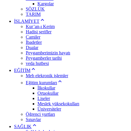
Kargolar
SÖZLÜK
TARIM
İSLAMİYET
Kur’an-ı Kerim
Hadisi şerifler
Camiler
İbadetler
Dualar
Peygamberimizin hayatı
Peygamberler tarihi
veda hutbesi
EĞİTİM
Meb elekronik işlemler
Eğitim kurumları
İlkokullar
Ortaokullar
Liseler
Meslek yüksekokulları
Üniversiteler
Öğrenci yurtları
Sınavlar
SAĞLIK