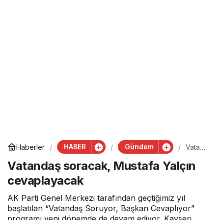
HABER
Gündem
Haberler
Vatan
daş
Vatandaş soracak, Mustafa Yalçın
soraca
k,
cevaplayacak
Mustaf
a
Yalçın
AK Parti Genel Merkezi tarafından geçtiğimiz yıl
cevapl
başlatılan “Vatandaş Soruyor, Başkan Cevaplıyor”
ayaca
programı yeni dönemde de devam ediyor. Kayseri