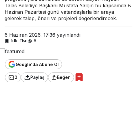
k
Talas Belediye Başkanı Mustafa Yalçın bu kapsamda 8
Haziran Pazartesi günü vatandaşlarla bir araya
gelerek talep, öneri ve projeleri değerlendirecek.
6 Haziran 2026, 17:36
yayınlandı
1dk, 11sn
6
Google'da Abone Ol
0
Paylaş
Beğen