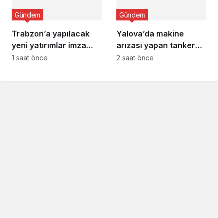
Gündem
Gündem
Trabzon’a yapılacak
Yalova’da makine
yeni yatırımlar imza
arızası yapan tanker
altına alındı
güvenli bölgeye çekildi
1 saat önce
2 saat önce