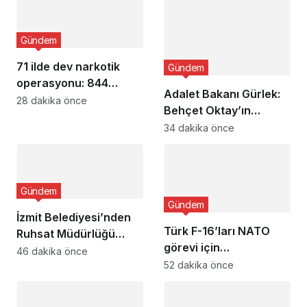
Gündem
71 ilde dev narkotik
Gündem
operasyonu: 844
Adalet Bakanı Gürlek:
tutuklama
28 dakika önce
Behçet Oktay’ın
şüpheli ölümü yeniden
34 dakika önce
kapsamlı şekilde
incelenecek
Gündem
Gündem
İzmit Belediyesi’nden
Türk F-16’ları NATO
Ruhsat Müdürlüğü
görevi için
iddialarına açıklama
46 dakika önce
Estonya’da… MSB yerli
52 dakika önce
savunma sistemleriyle
güçleniyor