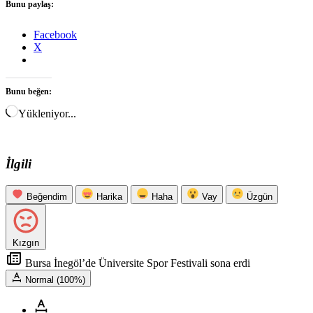
Bunu paylaş:
Facebook
X
Bunu beğen:
Yükleniyor...
İlgili
Beğendim
Harika
Haha
Vay
Üzgün
Kızgın
Bursa İnegöl’de Üniversite Spor Festivali sona erdi
Normal (100%)