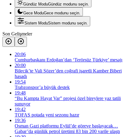
Gündüz Modu
Gündüz modunu seçin.
Gece Modu
Gece modunu seçin.
Sistem Modu
Sistem modunu seçin.
Son Gelişmeler
20:06
Cumhurbaşkanı Erdoğan’dan ‘Terörsüz Türkiye’ mesajı
20:00
Bilecik’te Vali Sözer’den coğrafi işaretli Kamber Biberi
hasadı
19:54
Trabzonspor’a büyük destek
19:48
“Bu Kampta Hayat Var” projesi özel bireylere yaz tatili
sunuyor
19:42
TOFAŞ potada yeni sezonu hazır
19:36
Osman Gazi platformu Eylül’de göreve başlayacak…
Gabar’da günlük petrol üretimi 83 bin 200 varile ulaştı
19:30