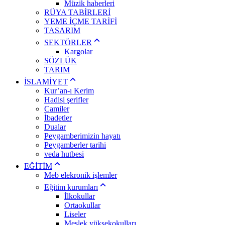
Müzik haberleri
RÜYA TABİRLERİ
YEME İÇME TARİFİ
TASARIM
SEKTÖRLER
Kargolar
SÖZLÜK
TARIM
İSLAMİYET
Kur’an-ı Kerim
Hadisi şerifler
Camiler
İbadetler
Dualar
Peygamberimizin hayatı
Peygamberler tarihi
veda hutbesi
EĞİTİM
Meb elekronik işlemler
Eğitim kurumları
İlkokullar
Ortaokullar
Liseler
Meslek yüksekokulları