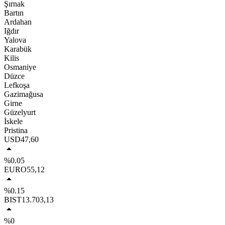
Şırnak
Bartın
Ardahan
Iğdır
Yalova
Karabük
Kilis
Osmaniye
Düzce
Lefkoşa
Gazimağusa
Girne
Güzelyurt
İskele
Pristina
USD
47,60
%0.05
EURO
55,12
%0.15
BIST
13.703,13
%0