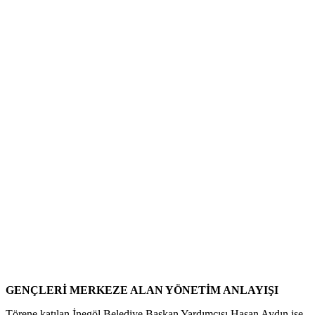
GENÇLERİ MERKEZE ALAN YÖNETİM ANLAYIŞI
Törene katılan İnegöl Belediye Başkan Yardımcısı Hasan Aydın ise