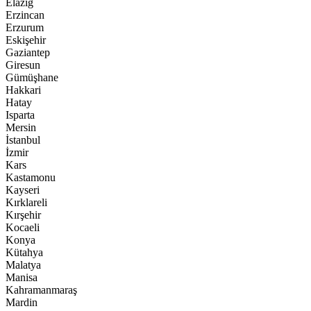
Elazığ
Erzincan
Erzurum
Eskişehir
Gaziantep
Giresun
Gümüşhane
Hakkari
Hatay
Isparta
Mersin
İstanbul
İzmir
Kars
Kastamonu
Kayseri
Kırklareli
Kırşehir
Kocaeli
Konya
Kütahya
Malatya
Manisa
Kahramanmaraş
Mardin