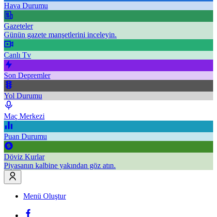
Hava Durumu
Gazeteler
Günün gazete manşetlerini inceleyin.
Canlı Tv
Son Depremler
Yol Durumu
Maç Merkezi
Puan Durumu
Döviz Kurlar
Piyasanın kalbine yakından göz atın.
Menü Oluştur