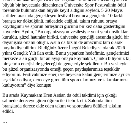
büyük bir heyecanla düzenlenen Üniversite Spor Festivalinin ödül
töreninde bulunmaktan büyük keyif aldığını söyledi. 5-20 Mayıs
tarihleri arasında gerçekleşen festival boyunca gençlerin 10 farklı
branşta ter döktüğünü, mücadele ettiğini, takım ruhunu ortaya
koyduğunu ve sporun birleştirici gücünü bir kez daha gösterdiğini
kaydeden Aydın, “Bu organizasyon vesilesiyle yeni yeni dostluklar
kuruldu, güzel hatıralar birikti, üniversite gençliği arasında güçlü bir
dayanışma ortamı oluştu. Aslın da bizim de amacımız tam olarak
buydu diyebilirim. Bildiğiniz üzere İnegöl Belediyesi olarak 2026
yılını Gençlik Yılı ilan ettik. Bunu yaparken hedefimiz, gençlerimizi
merkeze alan güçlü bir anlayışı ortaya koymaktı. Çünkü biliyoruz ki;
bir şehrin enerjisi de geleceği de gençleriyle şekillenir. Bu vesileyle
bu güzel organizasyonda emeği geçen paydaşlarımıza teşekkür
ediyorum. Festivalimize enerji ve heyecan katan gençlerimize ayrıca
teşekkür ediyor, dereceye giren tüm sporcularımızı ve takımlarımızı
kutluyorum” diye konuştu.
Bu arada Kaymakam Eren Arslan da ödül takdimi için çıktığı
sahnede dereceye giren öğrencileri tebrik etti. Salonda tüm
branşlarda derece elde eden takım ve sporculara ödülleri takdim
edildi.
…