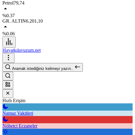
Petrol
79,74
%0.37
GR. ALTIN
6.201,10
%0.06
Hayatkılavuzum.net
Aramak istediğiniz kelimeyi yazın..
Hızlı Erişim
Namaz Vakitleri
Nöbetçi Eczaneler