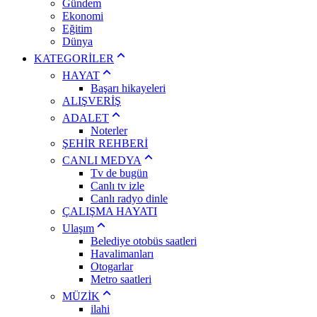
Gündem
Ekonomi
Eğitim
Dünya
KATEGORİLER
HAYAT
Başarı hikayeleri
ALIŞVERİŞ
ADALET
Noterler
ŞEHİR REHBERİ
CANLI MEDYA
Tv de bugün
Canlı tv izle
Canlı radyo dinle
ÇALIŞMA HAYATI
Ulaşım
Belediye otobüs saatleri
Havalimanları
Otogarlar
Metro saatleri
MÜZİK
ilahi