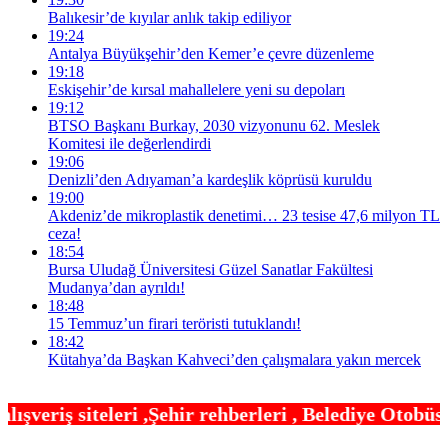
Balıkesir’de kıyılar anlık takip ediliyor
19:24
Antalya Büyükşehir’den Kemer’e çevre düzenleme
19:18
Eskişehir’de kırsal mahallelere yeni su depoları
19:12
BTSO Başkanı Burkay, 2030 vizyonunu 62. Meslek
Komitesi ile değerlendirdi
19:06
Denizli’den Adıyaman’a kardeşlik köprüsü kuruldu
19:00
Akdeniz’de mikroplastik denetimi… 23 tesise 47,6 milyon TL
ceza!
18:54
Bursa Uludağ Üniversitesi Güzel Sanatlar Fakültesi
Mudanya’dan ayrıldı!
18:48
15 Temmuz’un firari teröristi tutuklandı!
18:42
Kütahya’da Başkan Kahveci’den çalışmalara yakın mercek
hir rehberleri , Belediye Otobüs,Metro,Tren saatle