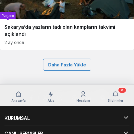
Yaşam
Sakarya’da yazların tadı olan kampların takvimi
açıklandı
2 ay önce
Daha Fazla Yükle
0
Anasayfa
Akış
Hesabım
Bildirimler
KURUMSAL
CANLI SERVİSLER