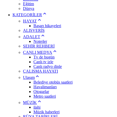
Eğitim
Dünya
KATEGORİLER
HAYAT
Başarı hikayeleri
ALIŞVERİŞ
ADALET
Noterler
ŞEHİR REHBERİ
CANLI MEDYA
Tv de bugün
Canlı tv izle
Canlı radyo dinle
ÇALIŞMA HAYATI
Ulaşım
Belediye otobüs saatleri
Havalimanları
Otogarlar
Metro saatleri
MÜZİK
ilahi
Müzik haberleri
RÜYA TABİRLERİ