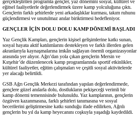
gerçekleştirilen programla gençler, yaz dönemini sosyal, kültürel ve
eğitsel faaliyetlerle değerlendirmek üzere kamp yolculuğuna çıktı.
Gençlerin farklı şehirlerde yeni arkadaşlıklar kurması, takım ruhunu
güçlendirmesi ve unutulmaz anılar biriktirmesi hedefleniyor.
GENÇLER İÇİN DOLU DOLU KAMP DÖNEMİ BAŞLADI
Yaz Gençlik Kampları, gençlerin kişisel gelişimlerine katkı sunan,
sosyal hayata aktif katılımlarını destekleyen ve farklı illerden gelen
akranlarıyla kaynaşmalarına imkân sağlayan önemli organizasyonlar
arasında yer alıyor. Ağrı’dan yola çıkan gençlerin Mersin ve
Kırşehir’de düzenlenecek kamp programlarında sportif etkinlikler,
kültürel faaliyetler, eğitim çalışmaları ve çeşitli sosyal aktivitelerde
yer alacağı belirtildi.
GSB Ağrı Gençlik Merkezi tarafından yapılan değerlendirmede,
gençlere güzel anılarla dolu, dostlukların pekişeceği verimli bir
kamp dönemi temennisinde bulunuldu. Yaz kamplarının, gençlerin
özgüven kazanmasına, farklı şehirleri tanımasına ve sosyal
becerilerini geliştirmesine katkı sunduğu ifade edilirken, Ağrılı
gençlerin bu yıl da kamp heyecanını coşkuyla yaşadığı kaydedildi.