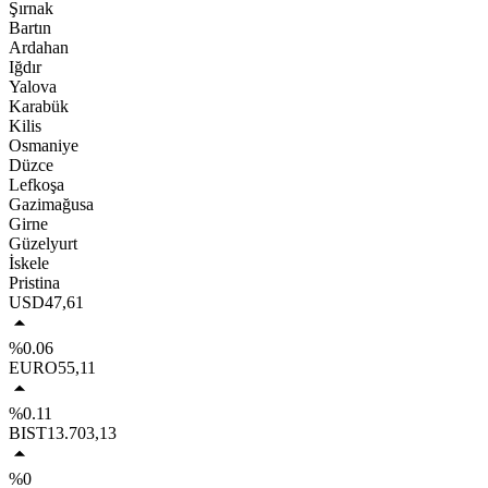
Şırnak
Bartın
Ardahan
Iğdır
Yalova
Karabük
Kilis
Osmaniye
Düzce
Lefkoşa
Gazimağusa
Girne
Güzelyurt
İskele
Pristina
USD
47,61
%0.06
EURO
55,11
%0.11
BIST
13.703,13
%0