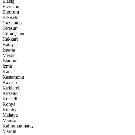
Elazığ
Erzincan
Erzurum
Eskişehir
Gaziantep
Giresun
Gümüşhane
Hakkari
Hatay
Isparta
Mersin
İstanbul
İzmir
Kars
Kastamonu
Kayseri
Kırklareli
Kırşehir
Kocaeli
Konya
Kütahya
Malatya
Manisa
Kahramanmaraş
Mardin