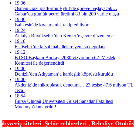
19:36
Osman Gazi platformu Eylül’de göreve başlayacak…
Gabar’da günlük petrol üretimi 83 bin 200 varile ulaştı
19:30
Balıkesir’de kıyılar anlık takip ediliyor
19:24
Antalya Büyükşehir’den Kemer’e çevre düzenleme
19:18
Eskişehir’de kırsal mahallelere yeni su depoları
19:12
BTSO Başkanı Burkay, 2030 vizyonunu 62. Meslek
Komitesi ile değerlendirdi
19:06
Denizli’den Adıyaman’a kardeşlik köprüsü kuruldu
19:00
Akdeniz’de mikroplastik denetimi… 23 tesise 47,6 milyon TL
ceza!
18:54
Bursa Uludağ Üniversitesi Güzel Sanatlar Fakültesi
Mudanya’dan ayrıldı!
hir rehberleri , Belediye Otobüs,Metro,Tren saatle