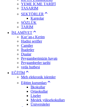
YEME İÇME TARİFİ
TASARIM
SEKTÖRLER
Kargolar
SÖZLÜK
TARIM
İSLAMİYET
Kur’an-ı Kerim
Hadisi şerifler
Camiler
İbadetler
Dualar
Peygamberimizin hayatı
Peygamberler tarihi
veda hutbesi
EĞİTİM
Meb elekronik işlemler
Eğitim kurumları
İlkokullar
Ortaokullar
Liseler
Meslek yüksekokulları
Üniversiteler