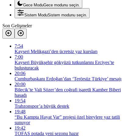
Gece Modu
Gece modunu seçin.
Sistem Modu
Sistem modunu seçin.
Son Gelişmeler
7:54
Kayseri Melikgazi’den ücretsiz yaz kursları
7:00
Kayseri Büyükşehir gökyüzü tutkunlarını Erciyes’te
buluşturacak
20:06
Cumhurbaşkanı Erdoğan’dan ‘Terörsüz Türkiye’ mesajı
20:00
Bilecik’te Vali Sözer’den coğrafi işaretli Kamber Biberi
hasadı
19:54
Trabzonspor’a büyük destek
19:48
“Bu Kampta Hayat Var” projesi özel bireylere yaz tatili
sunuyor
19:42
TOFAŞ potada yeni sezonu hazır