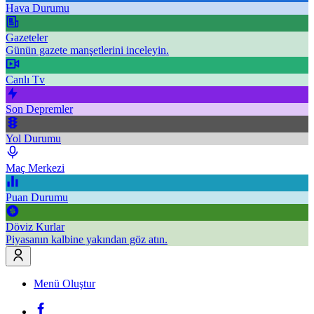
Hava Durumu
Gazeteler
Günün gazete manşetlerini inceleyin.
Canlı Tv
Son Depremler
Yol Durumu
Maç Merkezi
Puan Durumu
Döviz Kurlar
Piyasanın kalbine yakından göz atın.
Menü Oluştur