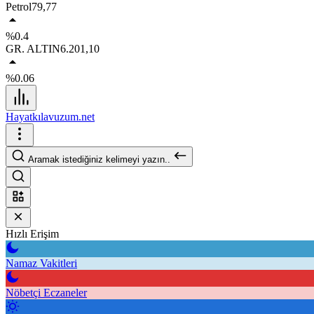
Petrol
79,77
%0.4
GR. ALTIN
6.201,10
%0.06
Hayatkılavuzum.net
Aramak istediğiniz kelimeyi yazın..
Hızlı Erişim
Namaz Vakitleri
Nöbetçi Eczaneler