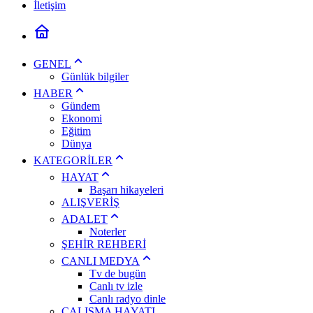
İletişim
GENEL
Günlük bilgiler
HABER
Gündem
Ekonomi
Eğitim
Dünya
KATEGORİLER
HAYAT
Başarı hikayeleri
ALIŞVERİŞ
ADALET
Noterler
ŞEHİR REHBERİ
CANLI MEDYA
Tv de bugün
Canlı tv izle
Canlı radyo dinle
ÇALIŞMA HAYATI