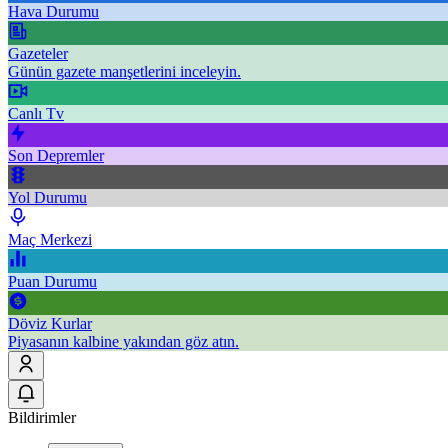
Hava Durumu
Gazeteler
Günün gazete manşetlerini inceleyin.
Canlı Tv
Son Depremler
Yol Durumu
Maç Merkezi
Puan Durumu
Döviz Kurlar
Piyasanın kalbine yakından göz atın.
Bildirimler