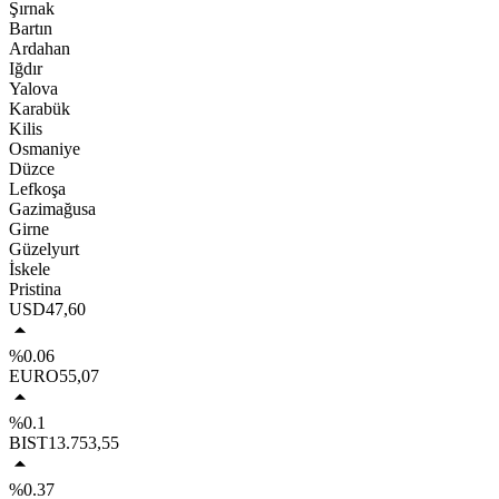
Şırnak
Bartın
Ardahan
Iğdır
Yalova
Karabük
Kilis
Osmaniye
Düzce
Lefkoşa
Gazimağusa
Girne
Güzelyurt
İskele
Pristina
USD
47,60
%0.06
EURO
55,07
%0.1
BIST
13.753,55
%0.37