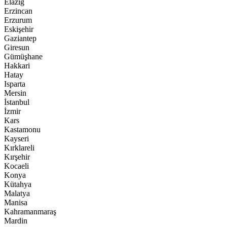
Elazığ
Erzincan
Erzurum
Eskişehir
Gaziantep
Giresun
Gümüşhane
Hakkari
Hatay
Isparta
Mersin
İstanbul
İzmir
Kars
Kastamonu
Kayseri
Kırklareli
Kırşehir
Kocaeli
Konya
Kütahya
Malatya
Manisa
Kahramanmaraş
Mardin