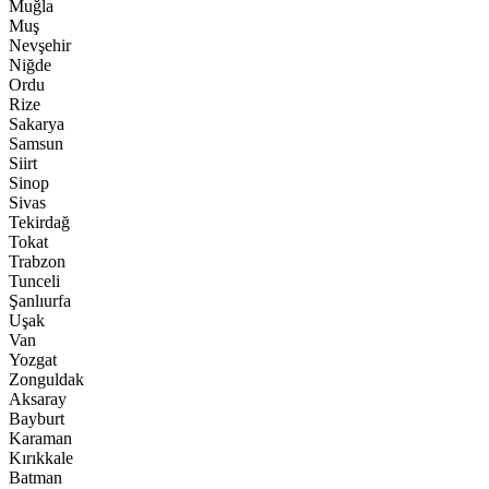
Muğla
Muş
Nevşehir
Niğde
Ordu
Rize
Sakarya
Samsun
Siirt
Sinop
Sivas
Tekirdağ
Tokat
Trabzon
Tunceli
Şanlıurfa
Uşak
Van
Yozgat
Zonguldak
Aksaray
Bayburt
Karaman
Kırıkkale
Batman