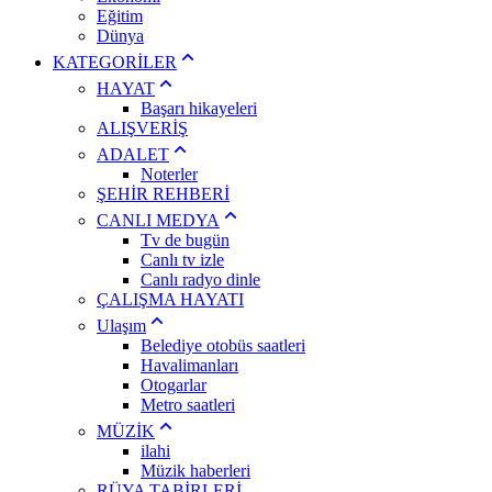
Eğitim
Dünya
KATEGORİLER
HAYAT
Başarı hikayeleri
ALIŞVERİŞ
ADALET
Noterler
ŞEHİR REHBERİ
CANLI MEDYA
Tv de bugün
Canlı tv izle
Canlı radyo dinle
ÇALIŞMA HAYATI
Ulaşım
Belediye otobüs saatleri
Havalimanları
Otogarlar
Metro saatleri
MÜZİK
ilahi
Müzik haberleri
RÜYA TABİRLERİ