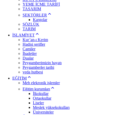
YEME İÇME TARİFİ
TASARIM
SEKTÖRLER
Kargolar
SÖZLÜK
TARIM
İSLAMİYET
Kur’an-ı Kerim
Hadisi şerifler
Camiler
İbadetler
Dualar
Peygamberimizin hayatı
Peygamberler tarihi
veda hutbesi
EĞİTİM
Meb elekronik işlemler
Eğitim kurumları
İlkokullar
Ortaokullar
Liseler
Meslek yüksekokulları
Üniversiteler