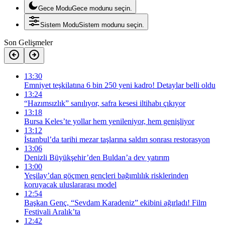
Gece Modu
Gece modunu seçin.
Sistem Modu
Sistem modunu seçin.
Son Gelişmeler
13:30
Emniyet teşkilatına 6 bin 250 yeni kadro! Detaylar belli oldu
13:24
“Hazımsızlık” sanılıyor, safra kesesi iltihabı çıkıyor
13:18
Bursa Keles’te yollar hem yenileniyor, hem genişliyor
13:12
İstanbul’da tarihi mezar taşlarına saldırı sonrası restorasyon
13:06
Denizli Büyükşehir’den Buldan’a dev yatırım
13:00
Yeşilay’dan göçmen gençleri bağımlılık risklerinden
koruyacak uluslararası model
12:54
Başkan Genç, “Sevdam Karadeniz” ekibini ağırladı! Film
Festivali Aralık’ta
12:42