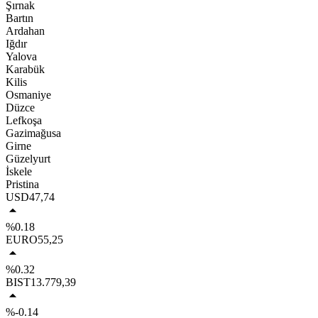
Şırnak
Bartın
Ardahan
Iğdır
Yalova
Karabük
Kilis
Osmaniye
Düzce
Lefkoşa
Gazimağusa
Girne
Güzelyurt
İskele
Pristina
USD
47,74
%0.18
EURO
55,25
%0.32
BIST
13.779,39
%-0.14