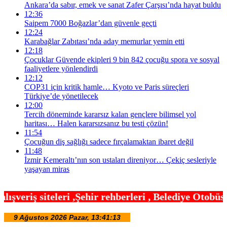
Ankara’da sabır, emek ve sanat Zafer Çarşısı’nda hayat buldu
12:36
Saipem 7000 Boğazlar’dan güvenle geçti
12:24
Karabağlar Zabıtası’nda aday memurlar yemin etti
12:18
Çocuklar Güvende ekipleri 9 bin 842 çocuğu spora ve sosyal
faaliyetlere yönlendirdi
12:12
COP31 için kritik hamle… Kyoto ve Paris süreçleri
Türkiye’de yönetilecek
12:00
Tercih döneminde kararsız kalan gençlere bilimsel yol
haritası… Halen kararsızsanız bu testi çözün!
11:54
Çocuğun diş sağlığı sadece fırçalamaktan ibaret değil
11:48
İzmir Kemeraltı’nın son ustaları direniyor… Çekiç sesleriyle
yaşayan miras
hir rehberleri , Belediye Otobüs,Metro,Tren saatle