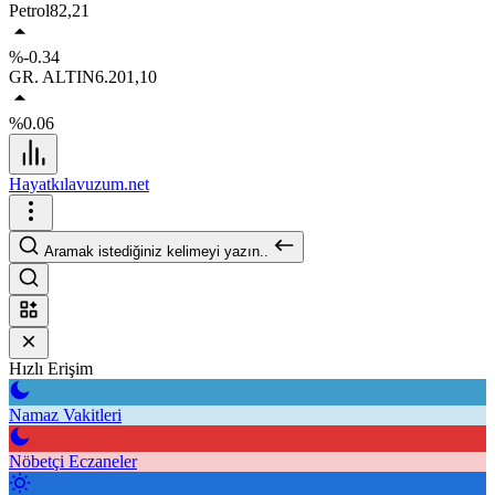
Petrol
82,21
%-0.34
GR. ALTIN
6.201,10
%0.06
Hayatkılavuzum.net
Aramak istediğiniz kelimeyi yazın..
Hızlı Erişim
Namaz Vakitleri
Nöbetçi Eczaneler