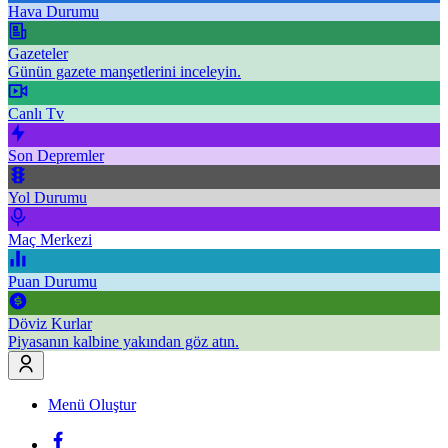
Hava Durumu
Gazeteler
Günün gazete manşetlerini inceleyin.
Canlı Tv
Son Depremler
Yol Durumu
Maç Merkezi
Puan Durumu
Döviz Kurlar
Piyasanın kalbine yakından göz atın.
Menü Oluştur