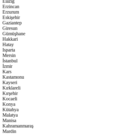
Elazığ
Erzincan
Erzurum
Eskişehir
Gaziantep
Giresun
Gümüşhane
Hakkari
Hatay
Isparta
Mersin
İstanbul
İzmir
Kars
Kastamonu
Kayseri
Kırklareli
Kırşehir
Kocaeli
Konya
Kütahya
Malatya
Manisa
Kahramanmaraş
Mardin