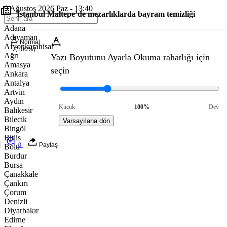
9 Ağustos 2026 Paz - 13:40
İstanbul Maltepe’de mezarlıklarda bayram temizliği
Adana
Adıyaman
Normal
Afyonkarahisar
(100%)
Ağrı
Yazı Boyutunu Ayarla
Okuma rahatlığı için
Amasya
seçin
Ankara
Antalya
Artvin
Aydın
Küçük
100%
Dev
Balıkesir
Bilecik
Varsayılana dön
Bingöl
Bitlis
0
Paylaş
Bolu
Burdur
Bursa
Çanakkale
Çankırı
Çorum
Denizli
Diyarbakır
Edirne