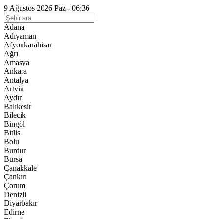
9 Ağustos 2026 Paz - 06:36
Adana
Adıyaman
Afyonkarahisar
Ağrı
Amasya
Ankara
Antalya
Artvin
Aydın
Balıkesir
Bilecik
Bingöl
Bitlis
Bolu
Burdur
Bursa
Çanakkale
Çankırı
Çorum
Denizli
Diyarbakır
Edirne