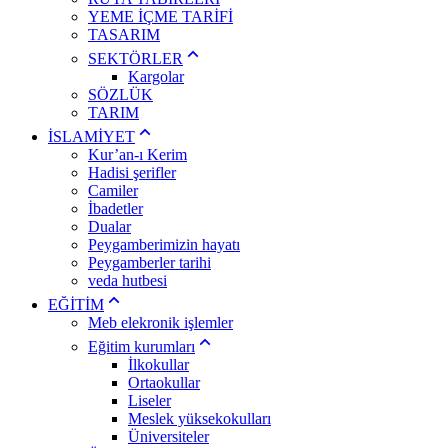
YEME İÇME TARİFİ
TASARIM
SEKTÖRLER
Kargolar
SÖZLÜK
TARIM
İSLAMİYET
Kur’an-ı Kerim
Hadisi şerifler
Camiler
İbadetler
Dualar
Peygamberimizin hayatı
Peygamberler tarihi
veda hutbesi
EĞİTİM
Meb elekronik işlemler
Eğitim kurumları
İlkokullar
Ortaokullar
Liseler
Meslek yüksekokulları
Üniversiteler