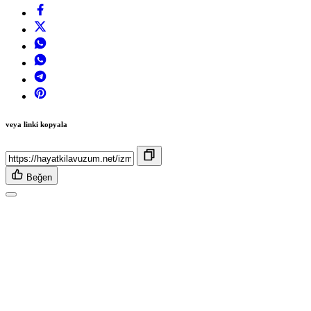
veya linki kopyala
Beğen