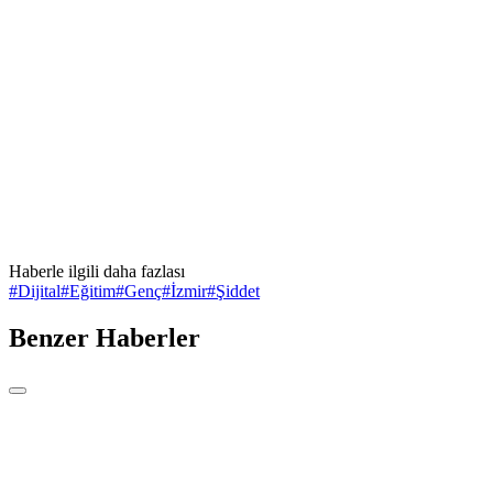
Haberle ilgili daha fazlası
#
Dijital
#
Eğitim
#
Genç
#
İzmir
#
Şiddet
Benzer Haberler