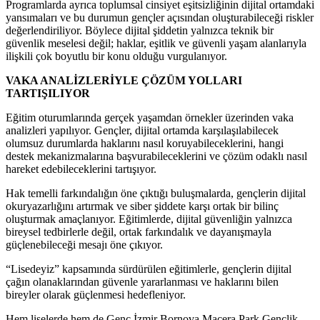
Programlarda ayrıca toplumsal cinsiyet eşitsizliğinin dijital ortamdaki
yansımaları ve bu durumun gençler açısından oluşturabileceği riskler
değerlendiriliyor. Böylece dijital şiddetin yalnızca teknik bir
güvenlik meselesi değil; haklar, eşitlik ve güvenli yaşam alanlarıyla
ilişkili çok boyutlu bir konu olduğu vurgulanıyor.
VAKA ANALİZLERİYLE ÇÖZÜM YOLLARI
TARTIŞILIYOR
Eğitim oturumlarında gerçek yaşamdan örnekler üzerinden vaka
analizleri yapılıyor. Gençler, dijital ortamda karşılaşılabilecek
olumsuz durumlarda haklarını nasıl koruyabileceklerini, hangi
destek mekanizmalarına başvurabileceklerini ve çözüm odaklı nasıl
hareket edebileceklerini tartışıyor.
Hak temelli farkındalığın öne çıktığı buluşmalarda, gençlerin dijital
okuryazarlığını artırmak ve siber şiddete karşı ortak bir bilinç
oluşturmak amaçlanıyor. Eğitimlerde, dijital güvenliğin yalnızca
bireysel tedbirlerle değil, ortak farkındalık ve dayanışmayla
güçlenebileceği mesajı öne çıkıyor.
“Lisedeyiz” kapsamında sürdürülen eğitimlerle, gençlerin dijital
çağın olanaklarından güvenle yararlanması ve haklarını bilen
bireyler olarak güçlenmesi hedefleniyor.
Hem liselerde hem de Genç İzmir Bornova Macera Park Gençlik