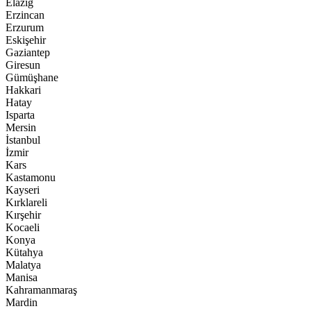
Elazığ
Erzincan
Erzurum
Eskişehir
Gaziantep
Giresun
Gümüşhane
Hakkari
Hatay
Isparta
Mersin
İstanbul
İzmir
Kars
Kastamonu
Kayseri
Kırklareli
Kırşehir
Kocaeli
Konya
Kütahya
Malatya
Manisa
Kahramanmaraş
Mardin