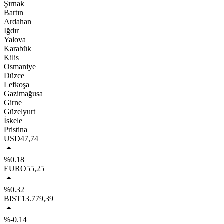
Şırnak
Bartın
Ardahan
Iğdır
Yalova
Karabük
Kilis
Osmaniye
Düzce
Lefkoşa
Gazimağusa
Girne
Güzelyurt
İskele
Pristina
USD
47,74
%0.18
EURO
55,25
%0.32
BIST
13.779,39
%-0.14