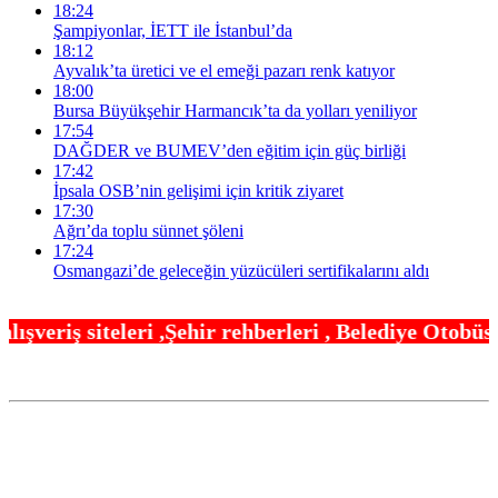
18:24
Şampiyonlar, İETT ile İstanbul’da
18:12
Ayvalık’ta üretici ve el emeği pazarı renk katıyor
18:00
Bursa Büyükşehir Harmancık’ta da yolları yeniliyor
17:54
DAĞDER ve BUMEV’den eğitim için güç birliği
17:42
İpsala OSB’nin gelişimi için kritik ziyaret
17:30
Ağrı’da toplu sünnet şöleni
17:24
Osmangazi’de geleceğin yüzücüleri sertifikalarını aldı
hir rehberleri , Belediye Otobüs,Metro,Tren saatle