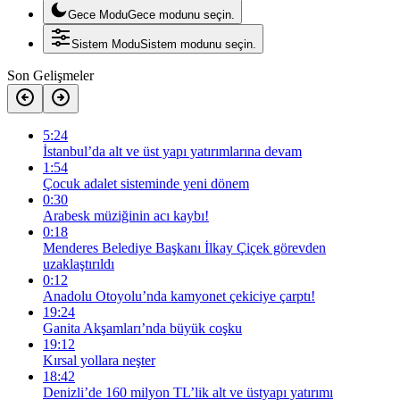
Gece Modu
Gece modunu seçin.
Sistem Modu
Sistem modunu seçin.
Son Gelişmeler
5:24
İstanbul’da alt ve üst yapı yatırımlarına devam
1:54
Çocuk adalet sisteminde yeni dönem
0:30
Arabesk müziğinin acı kaybı!
0:18
Menderes Belediye Başkanı İlkay Çiçek görevden
uzaklaştırıldı
0:12
Anadolu Otoyolu’nda kamyonet çekiciye çarptı!
19:24
Ganita Akşamları’nda büyük coşku
19:12
Kırsal yollara neşter
18:42
Denizli’de 160 milyon TL’lik alt ve üstyapı yatırımı