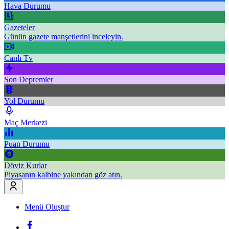
Hava Durumu
Gazeteler
Günün gazete manşetlerini inceleyin.
Canlı Tv
Son Depremler
Yol Durumu
Maç Merkezi
Puan Durumu
Döviz Kurlar
Piyasanın kalbine yakından göz atın.
Menü Oluştur