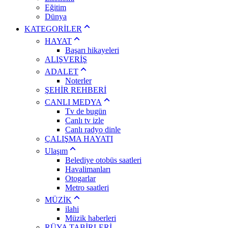
Eğitim
Dünya
KATEGORİLER
HAYAT
Başarı hikayeleri
ALIŞVERİŞ
ADALET
Noterler
ŞEHİR REHBERİ
CANLI MEDYA
Tv de bugün
Canlı tv izle
Canlı radyo dinle
ÇALIŞMA HAYATI
Ulaşım
Belediye otobüs saatleri
Havalimanları
Otogarlar
Metro saatleri
MÜZİK
ilahi
Müzik haberleri
RÜYA TABİRLERİ