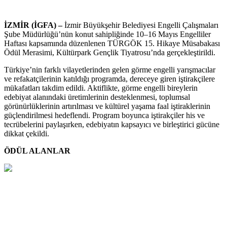
İZMİR (İGFA) –
İzmir Büyükşehir Belediyesi Engelli Çalışmaları
Şube Müdürlüğü’nün konut sahipliğinde 10–16 Mayıs Engelliler
Haftası kapsamında düzenlenen TÜRGÖK 15. Hikaye Müsabakası
Ödül Merasimi, Kültürpark Gençlik Tiyatrosu’nda gerçekleştirildi.
Türkiye’nin farklı vilayetlerinden gelen görme engelli yarışmacılar
ve refakatçilerinin katıldığı programda, dereceye giren iştirakçilere
mükafatları takdim edildi. Aktiflikte, görme engelli bireylerin
edebiyat alanındaki üretimlerinin desteklenmesi, toplumsal
görünürlüklerinin artırılması ve kültürel yaşama faal iştiraklerinin
güçlendirilmesi hedeflendi. Program boyunca iştirakçiler his ve
tecrübelerini paylaşırken, edebiyatın kapsayıcı ve birleştirici gücüne
dikkat çekildi.
ÖDÜL ALANLAR