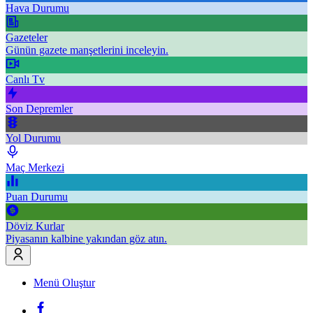
Hava Durumu
Gazeteler
Günün gazete manşetlerini inceleyin.
Canlı Tv
Son Depremler
Yol Durumu
Maç Merkezi
Puan Durumu
Döviz Kurlar
Piyasanın kalbine yakından göz atın.
Menü Oluştur