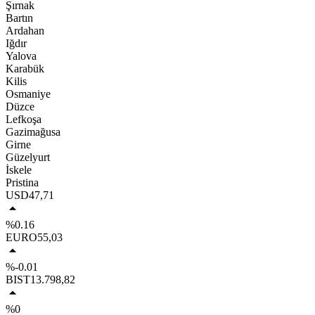
Şırnak
Bartın
Ardahan
Iğdır
Yalova
Karabük
Kilis
Osmaniye
Düzce
Lefkoşa
Gazimağusa
Girne
Güzelyurt
İskele
Pristina
USD
47,71
%0.16
EURO
55,03
%-0.01
BIST
13.798,82
%0