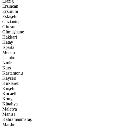
Elazığ
Erzincan
Erzurum
Eskişehir
Gaziantep
Giresun
Gümüşhane
Hakkari
Hatay
Isparta
Mersin
İstanbul
İzmir
Kars
Kastamonu
Kayseri
Kırklareli
Kırşehir
Kocaeli
Konya
Kütahya
Malatya
Manisa
Kahramanmaraş
Mardin