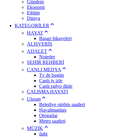
Gündem
Ekonomi
Eğitim
Dünya
KATEGORİLER
HAYAT
Başarı hikayeleri
ALIŞVERİŞ
ADALET
Noterler
ŞEHİR REHBERİ
CANLI MEDYA
Tv de bugün
Canlı tv izle
Canlı radyo dinle
ÇALIŞMA HAYATI
Ulaşım
Belediye otobüs saatleri
Havalimanları
Otogarlar
Metro saatleri
MÜZİK
ilahi