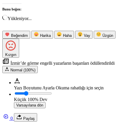
Bunu beğen:
Yükleniyor...
Beğendim
Harika
Haha
Vay
Üzgün
Kızgın
İzmir’de görme engelli yazarların başarıları ödüllendirildi
Normal (100%)
Yazı Boyutunu Ayarla
Okuma rahatlığı için seçin
Küçük
100%
Dev
Varsayılana dön
0
Paylaş