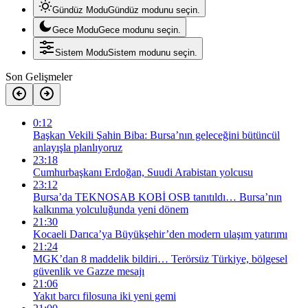
Gündüz Modu
Gündüz modunu seçin.
Gece Modu
Gece modunu seçin.
Sistem Modu
Sistem modunu seçin.
Son Gelişmeler
0:12
Başkan Vekili Şahin Biba: Bursa’nın geleceğini bütüncül
anlayışla planlıyoruz
23:18
Cumhurbaşkanı Erdoğan, Suudi Arabistan yolcusu
23:12
Bursa’da TEKNOSAB KOBİ OSB tanıtıldı… Bursa’nın
kalkınma yolculuğunda yeni dönem
21:30
Kocaeli Darıca’ya Büyükşehir’den modern ulaşım yatırımı
21:24
MGK’dan 8 maddelik bildiri… Terörsüz Türkiye, bölgesel
güvenlik ve Gazze mesajı
21:06
Yakıt barcı filosuna iki yeni gemi