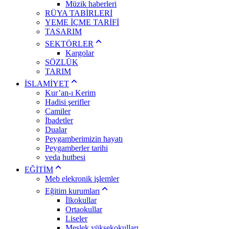
Müzik haberleri
RÜYA TABİRLERİ
YEME İÇME TARİFİ
TASARIM
SEKTÖRLER
Kargolar
SÖZLÜK
TARIM
İSLAMİYET
Kur’an-ı Kerim
Hadisi şerifler
Camiler
İbadetler
Dualar
Peygamberimizin hayatı
Peygamberler tarihi
veda hutbesi
EĞİTİM
Meb elekronik işlemler
Eğitim kurumları
İlkokullar
Ortaokullar
Liseler
Meslek yüksekokulları