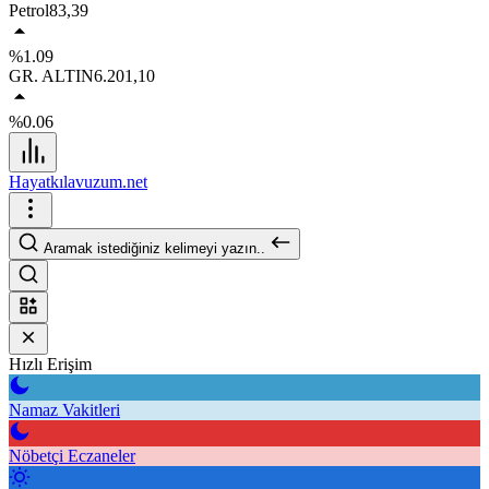
Petrol
83,39
%1.09
GR. ALTIN
6.201,10
%0.06
Hayatkılavuzum.net
Aramak istediğiniz kelimeyi yazın..
Hızlı Erişim
Namaz Vakitleri
Nöbetçi Eczaneler