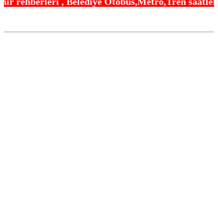
lediye Otobüs,Metro,Tren saatleri ,Hastaneler, Ok