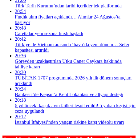
21:00
Türk Tarih Kurumu’ndan tarihi içerikler tek platformda
20:54
Fındık alım fiyatları açıklandı… Alımlar 24 Ağustos’ta
başlıyor
20:48
Carettalar yeni sezona hırslı başladı
20:42
Türkiye ile Vietnam arasında ‘hava’da yeni dönem… Sefer
kapasitesi artırıldı
20:36
Görevden uzaklaştırılan Utku Caner Çaykara hakkında
tahliye kararı
20:30
TÜBİTAK 1707 programında 2026 yılı ilk dönem sonuçları
açıklandı
20:24
Balıkesir’de Kepsut’a Kent Lokantası ve altyapı desteği
20:18
6 yıl önceki kaçak avın failleri tespit edildi! 5 yaban keçisi için
ceza uygulandı
20:12
İstanbul İtfaiyesi’nden yangın riskine karşı videolu uyarı