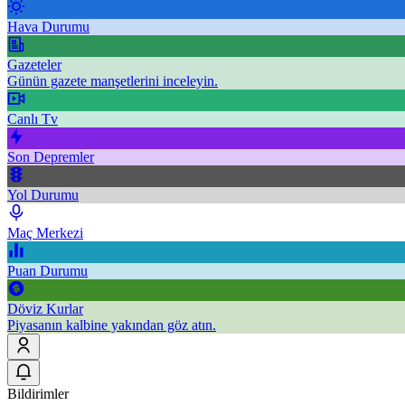
Hava Durumu
Gazeteler
Günün gazete manşetlerini inceleyin.
Canlı Tv
Son Depremler
Yol Durumu
Maç Merkezi
Puan Durumu
Döviz Kurlar
Piyasanın kalbine yakından göz atın.
Bildirimler