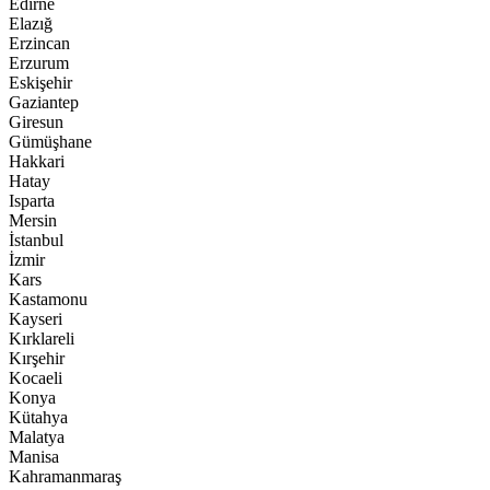
Edirne
Elazığ
Erzincan
Erzurum
Eskişehir
Gaziantep
Giresun
Gümüşhane
Hakkari
Hatay
Isparta
Mersin
İstanbul
İzmir
Kars
Kastamonu
Kayseri
Kırklareli
Kırşehir
Kocaeli
Konya
Kütahya
Malatya
Manisa
Kahramanmaraş