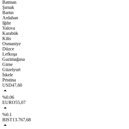
Batman
Şırnak
Bartın
Ardahan
Iğdır
Yalova
Karabük
Kilis
Osmaniye
Düzce
Lefkoşa
Gazimağusa
Girne
Güzelyurt
İskele
Pristina
USD
47,60
%0.06
EURO
55,07
%0.1
BIST
13.767,68