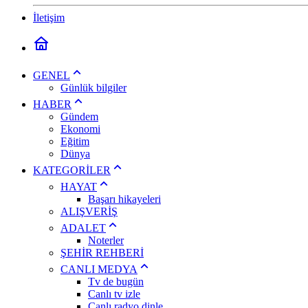
İletişim
GENEL
Günlük bilgiler
HABER
Gündem
Ekonomi
Eğitim
Dünya
KATEGORİLER
HAYAT
Başarı hikayeleri
ALIŞVERİŞ
ADALET
Noterler
ŞEHİR REHBERİ
CANLI MEDYA
Tv de bugün
Canlı tv izle
Canlı radyo dinle