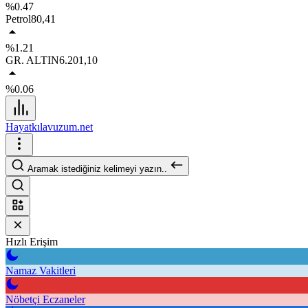
%0.47
Petrol
80,41
%1.21
GR. ALTIN
6.201,10
%0.06
Hayatkılavuzum.net
Aramak istediğiniz kelimeyi yazın..
Hızlı Erişim
Namaz Vakitleri
Nöbetçi Eczaneler