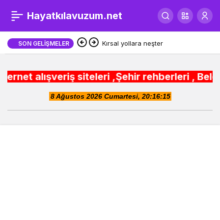
Kocaeli A Takımı, şehri
Hayatkılavuzum.net
0
bayrama hazırlıyor
Kırsal yollara neşter
SON GELIŞMELER
ş siteleri ,Şehir rehberleri , Belediye Otobüs