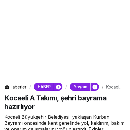
HABER
Yaşam
Haberler
Kocaeli
A
Kocaeli A Takımı, şehri bayrama
Takımı,
şehri
hazırlıyor
bayrama
hazırlıyo
r
Kocaeli Büyükşehir Belediyesi, yaklaşan Kurban
Bayramı öncesinde kent genelinde yol, kaldırım, bakım
ve onarım çalışmalarını yoğunlaştırdı. Ekipler,