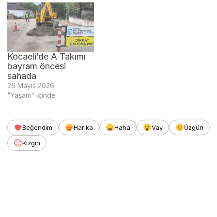
Kocaeli’de A Takımı
bayram öncesi
sahada
26 Mayıs 2026
"Yaşam" içinde
Beğendim
Harika
Haha
Vay
Üzgün
Kızgın