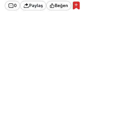
0
Paylaş
Beğen