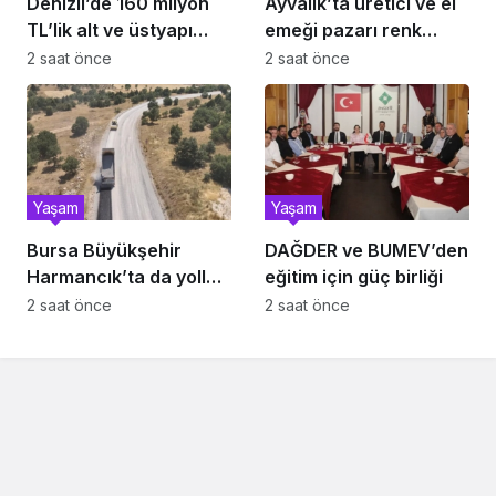
Denizli’de 160 milyon
Ayvalık’ta üretici ve el
TL’lik alt ve üstyapı
emeği pazarı renk
yatırımı
katıyor
2 saat önce
2 saat önce
Yaşam
Yaşam
Bursa Büyükşehir
DAĞDER ve BUMEV’den
Harmancık’ta da yolları
eğitim için güç birliği
yeniliyor
2 saat önce
2 saat önce