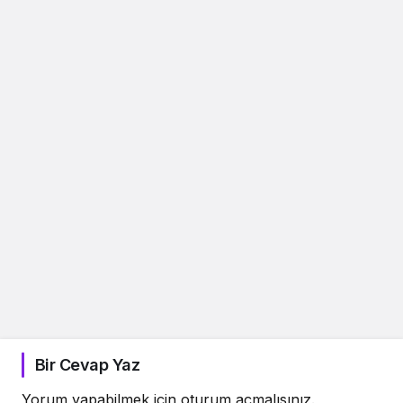
Bir Cevap Yaz
Yorum yapabilmek için
oturum açmalısınız
.