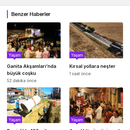
Benzer Haberler
Yaşam
Yaşam
Ganita Akşamları’nda
Kırsal yollara neşter
büyük coşku
1 saat önce
52 dakika önce
Yaşam
Yaşam