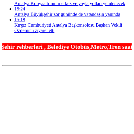
Antalya Konyaaltı’nın merkez ve yayla yolları yenilenecek
15:24
Antalya Büyükşehir zor gününde de vatandaşın yanında
15:18
Kırgız Cumhuriyeti Antalya Başkonsolosu Başkan Vekili
Özdemir’i ziyaret etti
 Belediye Otobüs,Metro,Tren saatleri ,Hastaneler, 