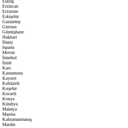
Elazığ
Erzincan
Erzurum
Eskişehir
Gaziantep
Giresun
Gümüşhane
Hakkari
Hatay
Isparta
Mersin
İstanbul
İzmir
Kars
Kastamonu
Kayseri
Kırklareli
Kırşehir
Kocaeli
Konya
Kütahya
Malatya
Manisa
Kahramanmaraş
Mardin