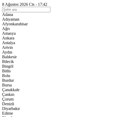
8 Ağustos 2026 Cts - 17:42
Adana
Adıyaman
Afyonkarahisar
Ağrı
Amasya
Ankara
Antalya
Artvin
Aydın
Balıkesir
Bilecik
Bingöl
Bitlis
Bolu
Burdur
Bursa
Çanakkale
Çankırı
Çorum
Denizli
Diyarbakır
Edirne