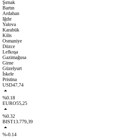
Şırnak
Bartın
Ardahan
Iğdır
Yalova
Karabük
Kilis
Osmaniye
Düzce
Lefkoşa
Gazimağusa
Girne
Güzelyurt
İskele
Pristina
USD
47,74
%0.18
EURO
55,25
%0.32
BIST
13.779,39
%-0.14