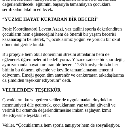
değerlendirilecek, eğitimini başarıyla tamamlayan çocuklara
sertifikaları takdim edilecek.
“YÜZME HAYAT KURTARAN BİR BECERİ”
Proje Koordinatörü Levent Azazi, yaz tatilini sporla değerlendiren
çocukların hem eğleneceğini hem de önemli bir yaşam becerisi
kazanacağını belirterek, “Çocuklarımız yoğun ve yorucu bir okul
dönemini geride bıraktı.
Bu projeyle hem okul döneminin stresini atmalarını hem de
eğlenerek öğrenmelerini hedefliyoruz. Yüzme sadece bir spor değil,
aynı zamanda hayat kurtaran bir beceri. 1285 kursiyerimizin her
birinin bu dönemi güvenle ve keyifle tamamlamasını temenni
ediyorum. Emeği geçen tüm antrenör ve cankurtaran arkadaşlarıma
da şimdiden teşekkür ediyorum” dedi.
VELİLERDEN TEŞEKKÜR
Çocuklarını kursa getiren veliler de uygulamadan duydukları
memnuniyeti dile getirerek, çocuklarının yaz tatilini güvenli ve
verimli bir ortamda değerlendirmesine imkan sağlayan İzmit
Belediyesine teşekkür etti.
Veliler, “Çocuklarımız hem sporla tanışıyor hem de sosyalleşiyor.