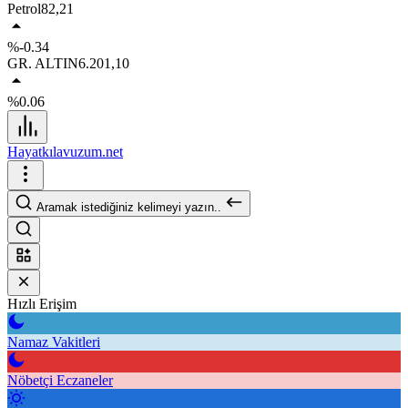
Petrol
82,21
%-0.34
GR. ALTIN
6.201,10
%0.06
Hayatkılavuzum.net
Aramak istediğiniz kelimeyi yazın..
Hızlı Erişim
Namaz Vakitleri
Nöbetçi Eczaneler