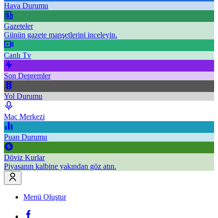
Hava Durumu
Gazeteler
Günün gazete manşetlerini inceleyin.
Canlı Tv
Son Depremler
Yol Durumu
Maç Merkezi
Puan Durumu
Döviz Kurlar
Piyasanın kalbine yakından göz atın.
Menü Oluştur