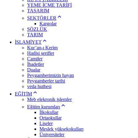
YEME İÇME TARİFİ
TASARIM
SEKTÖRLER
Kargolar
SÖZLÜK
TARIM
İSLAMİYET
Kur’an-ı Kerim
Hadisi şerifler
Camiler
İbadetler
Dualar
Peygamberimizin hayatı
Peygamberler tarihi
veda hutbesi
EĞİTİM
Meb elekronik işlemler
Eğitim kurumları
İlkokullar
Ortaokullar
Liseler
Meslek yüksekokulları
Üniversiteler