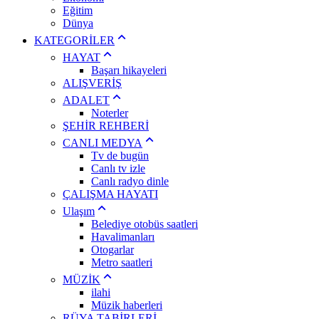
Eğitim
Dünya
KATEGORİLER
HAYAT
Başarı hikayeleri
ALIŞVERİŞ
ADALET
Noterler
ŞEHİR REHBERİ
CANLI MEDYA
Tv de bugün
Canlı tv izle
Canlı radyo dinle
ÇALIŞMA HAYATI
Ulaşım
Belediye otobüs saatleri
Havalimanları
Otogarlar
Metro saatleri
MÜZİK
ilahi
Müzik haberleri
RÜYA TABİRLERİ