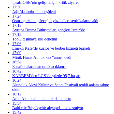
İpsala OSB’nin gelişimi için kritik ziyaret
17:30
Ağrı’da toplu sünnet şöleni
17:24
Osmangazi’de geleceğin yüzücüleri sertifikalarını aldı
17:18
Avrupa Drama Buluşmaları gençleri İzmir’de
17:12
Toplu taşımaya sıkı denetim
17:06
Emekli Kafe’de kuaför ve berber hizmeti başladı
17:00
Minik Hazar Ali, ilk kez “anne” dedi
16:54
Esnaf odalarından ortak açıklama
16:42
KARBEM’den LGS’de yüzde 95,7 başarı
16:24
Altınoluk Alevi Kültür ve Sanat Festivali renkli anlara sahne
oldu
16:12
Arbil Akın kadın muhtarlarla buluştu
15:54
Balıkesir Büyükşehir altyapıda hız kesmiyor
15:42