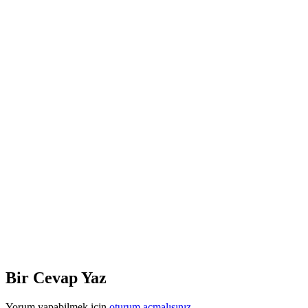
Bir Cevap Yaz
Yorum yapabilmek için
oturum açmalısınız
.