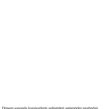
Dönem sonunda kursiyerlerin gelişimleri antrenörler tarafından