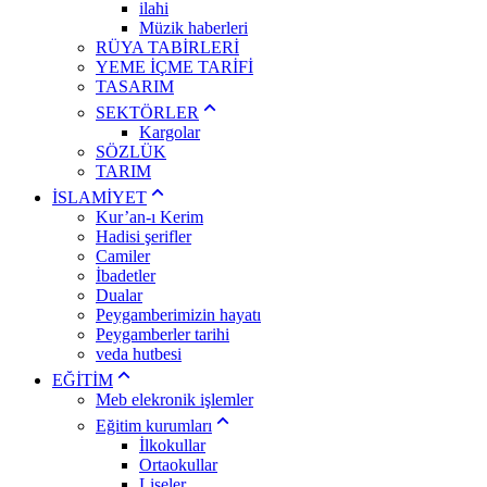
ilahi
Müzik haberleri
RÜYA TABİRLERİ
YEME İÇME TARİFİ
TASARIM
SEKTÖRLER
Kargolar
SÖZLÜK
TARIM
İSLAMİYET
Kur’an-ı Kerim
Hadisi şerifler
Camiler
İbadetler
Dualar
Peygamberimizin hayatı
Peygamberler tarihi
veda hutbesi
EĞİTİM
Meb elekronik işlemler
Eğitim kurumları
İlkokullar
Ortaokullar
Liseler