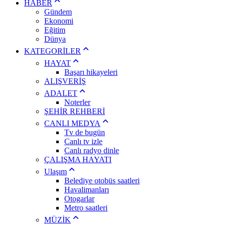
HABER
Gündem
Ekonomi
Eğitim
Dünya
KATEGORİLER
HAYAT
Başarı hikayeleri
ALIŞVERİŞ
ADALET
Noterler
ŞEHİR REHBERİ
CANLI MEDYA
Tv de bugün
Canlı tv izle
Canlı radyo dinle
ÇALIŞMA HAYATI
Ulaşım
Belediye otobüs saatleri
Havalimanları
Otogarlar
Metro saatleri
MÜZİK