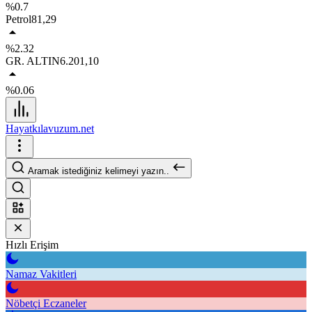
%0.7
Petrol
81,29
%2.32
GR. ALTIN
6.201,10
%0.06
Hayatkılavuzum.net
Aramak istediğiniz kelimeyi yazın..
Hızlı Erişim
Namaz Vakitleri
Nöbetçi Eczaneler