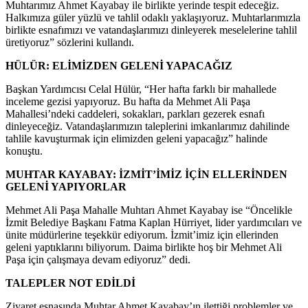
Muhtarımız Ahmet Kayabay ile birlikte yerinde tespit edeceğiz.
Halkımıza güler yüzlü ve tahlil odaklı yaklaşıyoruz. Muhtarlarımızla
birlikte esnafımızı ve vatandaşlarımızı dinleyerek meselelerine tahlil
üretiyoruz” sözlerini kullandı.
HÜLÜR: ELİMİZDEN GELENİ YAPACAĞIZ
Başkan Yardımcısı Celal Hülür, “Her hafta farklı bir mahallede
inceleme gezisi yapıyoruz. Bu hafta da Mehmet Ali Paşa
Mahallesi’ndeki caddeleri, sokakları, parkları gezerek esnafı
dinleyeceğiz. Vatandaşlarımızın taleplerini imkanlarımız dahilinde
tahlile kavuşturmak için elimizden geleni yapacağız” halinde
konuştu.
MUHTAR KAYABAY: İZMİT’İMİZ İÇİN ELLERİNDEN
GELENİ YAPIYORLAR
Mehmet Ali Paşa Mahalle Muhtarı Ahmet Kayabay ise “Öncelikle
İzmit Belediye Başkanı Fatma Kaplan Hürriyet, lider yardımcıları ve
ünite müdürlerine teşekkür ediyorum. İzmit’imiz için ellerinden
geleni yaptıklarını biliyorum. Daima birlikte hoş bir Mehmet Ali
Paşa için çalışmaya devam ediyoruz” dedi.
TALEPLER NOT EDİLDİ
Ziyaret esnasında Muhtar Ahmet Kayabay’ın ilettiği problemler ve