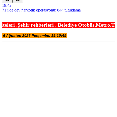
18:42
71 ilde dev narkotik operasyonu: 844 tutuklama
18:36
rleri , Belediye Otobüs,Metro,Tren saatleri ,Hasta
Adalet Bakanı Gürlek: Behçet Oktay’ın şüpheli ölümü yeniden
kapsamlı şekilde incelenecek
18:30
İMES OSB geleceğin sanayisini inşa ediyor! Sanayinin geleceği
İMES OSB’de konuşuldu
18:24
İzmit Belediyesi’nden Ruhsat Müdürlüğü iddialarına açıklama
18:18
Türk F-16’ları NATO görevi için Estonya’da… MSB yerli savunma
sistemleriyle güçleniyor
18:12
YÖK’ten uluslararası mezunlara ikamet kolaylığı… Süre 2 yıla
kadar uzatılabilecek
18:06
Sakarya’da ücretsiz doğalgaza kavuşacaklar
18:00
Trabzon’a yapılacak yeni yatırımlar imza altına alındı