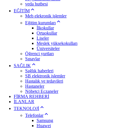
veda hutbesi
EĞİTİM
Meb elekronik işlemler
Eğitim kurumları
İlkokullar
Ortaokullar
Liseler
Meslek yüksekokulları
Üniversiteler
Öğrenci yurtları
Sınavlar
SAĞLIK
Sağlık haberleri
SB elektronik işlemler
Hastalık ve tedavileri
Hastaneler
Nöbetçi Eczaneler
FİRMA REHBERİ
İLANLAR
TEKNOLOJİ
Telefonlar
Samsung
Huawei