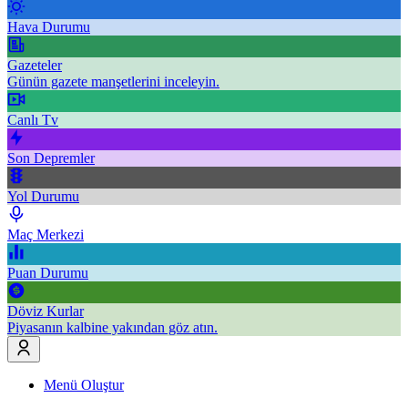
Hava Durumu
Gazeteler
Günün gazete manşetlerini inceleyin.
Canlı Tv
Son Depremler
Yol Durumu
Maç Merkezi
Puan Durumu
Döviz Kurlar
Piyasanın kalbine yakından göz atın.
Menü Oluştur