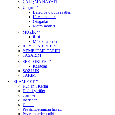
ÇALIŞMA HAYATI
Ulaşım
Belediye otobüs saatleri
Havalimanları
Otogarlar
Metro saatleri
MÜZİK
ilahi
Müzik haberleri
RÜYA TABİRLERİ
YEME İÇME TARİFİ
TASARIM
SEKTÖRLER
Kargolar
SÖZLÜK
TARIM
İSLAMİYET
Kur’an-ı Kerim
Hadisi şerifler
Camiler
İbadetler
Dualar
Peygamberimizin hayatı
Peygamberler tarihi