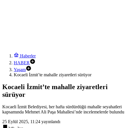
17:54
Konak Belediyesi’nden suda arama ve kurtarma eğitimi
17:48
Bursa’da ilklerin festivalinde çocuklar da şen şakrak
17:42
Konya Selçuklu’da Başkan Pekyatırmacı’dan esnaf ziyareti
17:36
Yalova’da makine arızası yapan tanker güvenli bölgeye çekildi
Haberler
HABER
17:30
Nilüfer’de kaldırımlar temizlendi
Yaşam
Kocaeli İzmit’te mahalle ziyaretleri sürüyor
19:00
BNP Paribas Cardif Türkiye’nin İç Denetim Direktörü Mustafa
Kocaeli İzmit’te mahalle ziyaretleri
Güneş oldu
sürüyor
18:54
Bursa Büyükşehir’den afetlere hazır iki yeni mobil araç
Kocaeli İzmit Belediyesi, her hafta sürdürdüğü mahalle seyahatleri
kapsamında Mehmet Ali Paşa Mahallesi’nde incelemelerde bulundu
25 Eylül 2025, 11:24
yayınlandı