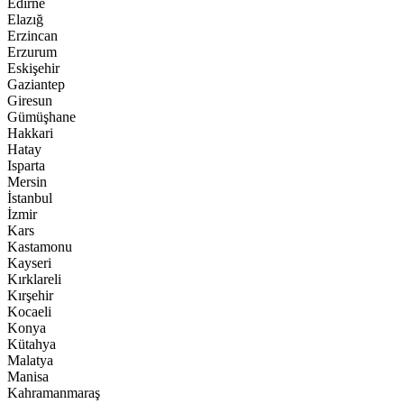
Edirne
Elazığ
Erzincan
Erzurum
Eskişehir
Gaziantep
Giresun
Gümüşhane
Hakkari
Hatay
Isparta
Mersin
İstanbul
İzmir
Kars
Kastamonu
Kayseri
Kırklareli
Kırşehir
Kocaeli
Konya
Kütahya
Malatya
Manisa
Kahramanmaraş