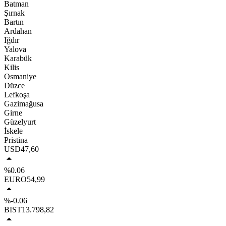
Batman
Şırnak
Bartın
Ardahan
Iğdır
Yalova
Karabük
Kilis
Osmaniye
Düzce
Lefkoşa
Gazimağusa
Girne
Güzelyurt
İskele
Pristina
USD
47,60
%0.06
EURO
54,99
%-0.06
BIST
13.798,82