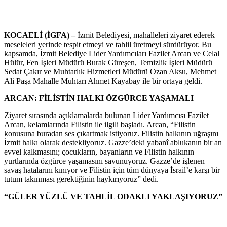
KOCAELİ (İGFA) –
İzmit Belediyesi, mahalleleri ziyaret ederek
meseleleri yerinde tespit etmeyi ve tahlil üretmeyi sürdürüyor. Bu
kapsamda, İzmit Belediye Lider Yardımcıları Fazilet Arcan ve Celal
Hülür, Fen İşleri Müdürü Burak Güreşen, Temizlik İşleri Müdürü
Sedat Çakır ve Muhtarlık Hizmetleri Müdürü Ozan Aksu, Mehmet
Ali Paşa Mahalle Muhtarı Ahmet Kayabay ile bir ortaya geldi.
ARCAN: FİLİSTİN HALKI ÖZGÜRCE YAŞAMALI
Ziyaret sırasında açıklamalarda bulunan Lider Yardımcısı Fazilet
Arcan, kelamlarında Filistin ile ilgili başladı. Arcan, “Filistin
konusuna buradan ses çıkartmak istiyoruz. Filistin halkının uğraşını
İzmit halkı olarak destekliyoruz. Gazze’deki yabanî ablukanın bir an
evvel kalkmasını; çocukların, bayanların ve Filistin halkının
yurtlarında özgürce yaşamasını savunuyoruz. Gazze’de işlenen
savaş hatalarını kınıyor ve Filistin için tüm dünyaya İsrail’e karşı bir
tutum takınması gerektiğinin haykırıyoruz” dedi.
“GÜLER YÜZLÜ VE TAHLİL ODAKLI YAKLAŞIYORUZ”