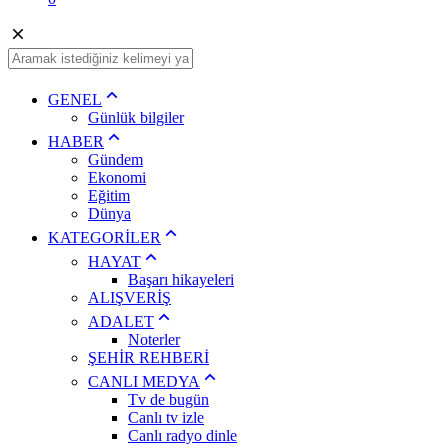
GENEL
Günlük bilgiler
HABER
Gündem
Ekonomi
Eğitim
Dünya
KATEGORİLER
HAYAT
Başarı hikayeleri
ALIŞVERİŞ
ADALET
Noterler
ŞEHİR REHBERİ
CANLI MEDYA
Tv de bugün
Canlı tv izle
Canlı radyo dinle