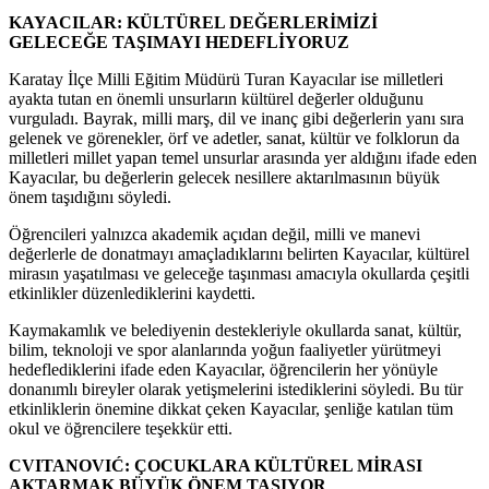
KAYACILAR: KÜLTÜREL DEĞERLERİMİZİ
GELECEĞE TAŞIMAYI HEDEFLİYORUZ
Karatay İlçe Milli Eğitim Müdürü Turan Kayacılar ise milletleri
ayakta tutan en önemli unsurların kültürel değerler olduğunu
vurguladı. Bayrak, milli marş, dil ve inanç gibi değerlerin yanı sıra
gelenek ve görenekler, örf ve adetler, sanat, kültür ve folklorun da
milletleri millet yapan temel unsurlar arasında yer aldığını ifade eden
Kayacılar, bu değerlerin gelecek nesillere aktarılmasının büyük
önem taşıdığını söyledi.
Öğrencileri yalnızca akademik açıdan değil, milli ve manevi
değerlerle de donatmayı amaçladıklarını belirten Kayacılar, kültürel
mirasın yaşatılması ve geleceğe taşınması amacıyla okullarda çeşitli
etkinlikler düzenlediklerini kaydetti.
Kaymakamlık ve belediyenin destekleriyle okullarda sanat, kültür,
bilim, teknoloji ve spor alanlarında yoğun faaliyetler yürütmeyi
hedeflediklerini ifade eden Kayacılar, öğrencilerin her yönüyle
donanımlı bireyler olarak yetişmelerini istediklerini söyledi. Bu tür
etkinliklerin önemine dikkat çeken Kayacılar, şenliğe katılan tüm
okul ve öğrencilere teşekkür etti.
CVITANOVIĆ: ÇOCUKLARA KÜLTÜREL MİRASI
AKTARMAK BÜYÜK ÖNEM TAŞIYOR