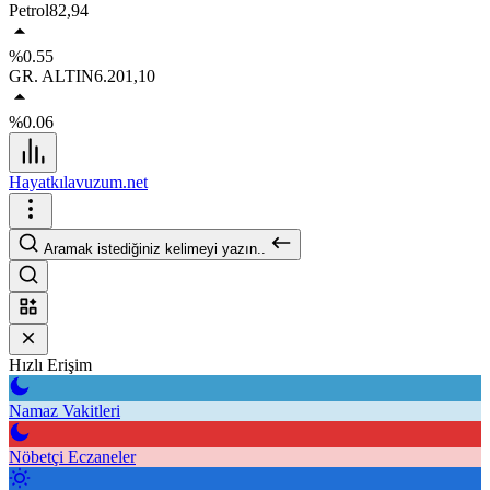
Petrol
82,94
%0.55
GR. ALTIN
6.201,10
%0.06
Hayatkılavuzum.net
Aramak istediğiniz kelimeyi yazın..
Hızlı Erişim
Namaz Vakitleri
Nöbetçi Eczaneler