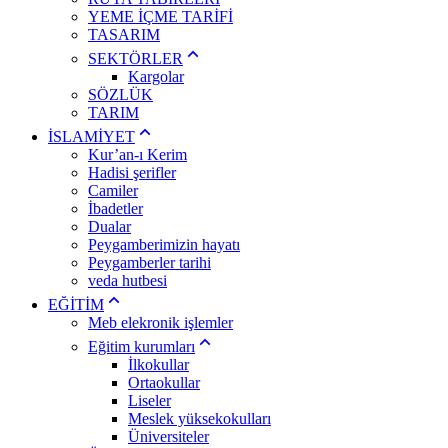
YEME İÇME TARİFİ
TASARIM
SEKTÖRLER
Kargolar
SÖZLÜK
TARIM
İSLAMİYET
Kur’an-ı Kerim
Hadisi şerifler
Camiler
İbadetler
Dualar
Peygamberimizin hayatı
Peygamberler tarihi
veda hutbesi
EĞİTİM
Meb elekronik işlemler
Eğitim kurumları
İlkokullar
Ortaokullar
Liseler
Meslek yüksekokulları
Üniversiteler