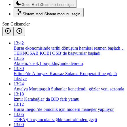
Gece Modu
Gece modunu seçin.
Sistem Modu
Sistem modunu seçin.
Son Gelişmeler
13:42
Bursa ekonomisinde tarihi dönüşüm hamlesi resmen başladı…
TEKNOSAB KOBİ OSB’de başvurular başladı
13:36
Akdeniz’de 4,1 büyüklüğünde deprem
13:30
Edirne’de Altınyazı Karasaz Sulama Kooperatifi’ne güçlü
takviye
13:24
Antalya Muratpaşalı Sultanlar kenetlendi, gözler yeni sezonda
13:18
İzmir Karabağlar’da BİO fark yarattı
13:12
Bursa İnegöl’de binicilik için modern manejler yapılıyor
13:06
TOFAŞ’lı oyuncular sağlık kontrolünden geçti
13:00