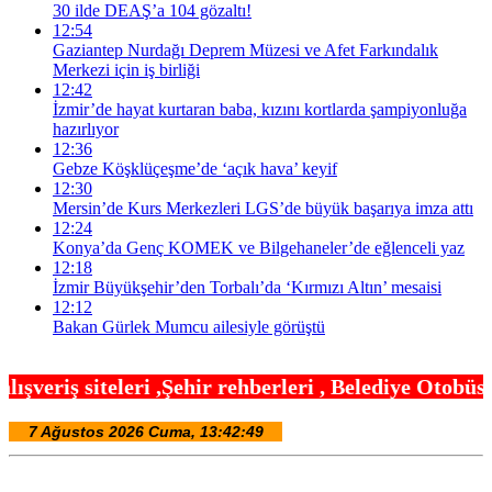
30 ilde DEAŞ’a 104 gözaltı!
12:54
Gaziantep Nurdağı Deprem Müzesi ve Afet Farkındalık
Merkezi için iş birliği
12:42
İzmir’de hayat kurtaran baba, kızını kortlarda şampiyonluğa
hazırlıyor
12:36
Gebze Köşklüçeşme’de ‘açık hava’ keyif
12:30
Mersin’de Kurs Merkezleri LGS’de büyük başarıya imza attı
12:24
Konya’da Genç KOMEK ve Bilgehaneler’de eğlenceli yaz
12:18
İzmir Büyükşehir’den Torbalı’da ‘Kırmızı Altın’ mesaisi
12:12
Bakan Gürlek Mumcu ailesiyle görüştü
hir rehberleri , Belediye Otobüs,Metro,Tren saatl