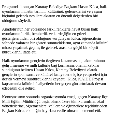
Programda konuşan Karatay Belediye Başkanı Hasan Kılca, halk
oyunlarının milletin tarihini, kültürünü, geleneklerini ve yaşam
biçimini gelecek nesillere aktaran en önemli değerlerden biri
olduğunu söyledi.
Anadolu’nun her yöresinde farklı renklerle hayat bulan halk
oyunlarının birlik, beraberlik ve kardeşliğin en güzel
göstergelerinden biri olduğunu vurgulayan Kılca, öğrencilerin
sahnede yalnızca bir gösteri sunmadıklarını, aynı zamanda kültürel
mirası yaşatarak geçmiş ile gelecek arasında güçlü bir köprü
kurduklarını ifade etti.
Halk oyunlarının gençlerin özgüven kazanmasına, takım ruhunu
geliştirmesine ve milli kültürle bağ kurmasına önemli katkılar
sunduğunu belirten Hasan Kılca, Karatay Belediyesi olarak
gençlerin spor, sanat ve kültürel faaliyetlerle iç içe yetişmeleri için
destek vermeyi sürdürdüklerini kaydetti. Kılca, KAİDE Projesi
kapsamında kültürel faaliyetlerin her geçen gün artırılarak devam
edeceğini dile getirdi.
Konuşmasının sonunda organizasyonda emeği geçen Karatay İlçe
Milli Eğitim Müdürlüğü başta olmak üzere tüm kurumlara, okul
yöneticilerine, öğretmenlere, velilere ve öğrencilere teşekkür eden
Başkan Kılca, etkinliğin hayırlara vesile olmasını temenni etti.