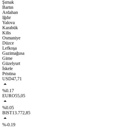
Şırnak
Bartın
Ardahan
Iğdır
Yalova
Karabük
Kilis
Osmaniye
Düzce
Lefkoşa
Gazimağusa
Girne
Güzelyurt
İskele
Pristina
USD
47,71
%0.17
EURO
55,05
%0.05
BIST
13.772,85
%-0.19