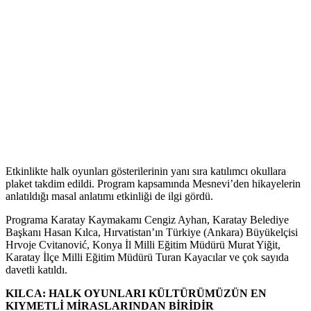
Etkinlikte halk oyunları gösterilerinin yanı sıra katılımcı okullara
plaket takdim edildi. Program kapsamında Mesnevi’den hikayelerin
anlatıldığı masal anlatımı etkinliği de ilgi gördü.
Programa Karatay Kaymakamı Cengiz Ayhan, Karatay Belediye
Başkanı Hasan Kılca, Hırvatistan’ın Türkiye (Ankara) Büyükelçisi
Hrvoje Cvitanović, Konya İl Milli Eğitim Müdürü Murat Yiğit,
Karatay İlçe Milli Eğitim Müdürü Turan Kayacılar ve çok sayıda
davetli katıldı.
KILCA: HALK OYUNLARI KÜLTÜRÜMÜZÜN EN
KIYMETLİ MİRASLARINDAN BİRİDİR