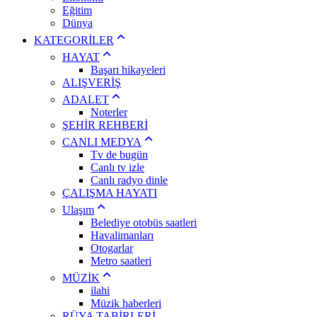
Eğitim
Dünya
KATEGORİLER
HAYAT
Başarı hikayeleri
ALIŞVERİŞ
ADALET
Noterler
ŞEHİR REHBERİ
CANLI MEDYA
Tv de bugün
Canlı tv izle
Canlı radyo dinle
ÇALIŞMA HAYATI
Ulaşım
Belediye otobüs saatleri
Havalimanları
Otogarlar
Metro saatleri
MÜZİK
ilahi
Müzik haberleri
RÜYA TABİRLERİ