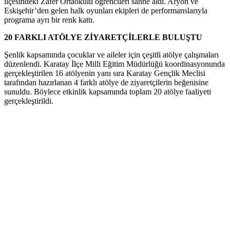
ilçesindeki Zafer Ortaokulu öğrencileri sahne aldı. Afyon ve
Eskişehir’den gelen halk oyunları ekipleri de performanslarıyla
programa ayrı bir renk kattı.
20 FARKLI ATÖLYE ZİYARETÇİLERLE BULUŞTU
Şenlik kapsamında çocuklar ve aileler için çeşitli atölye çalışmaları
düzenlendi. Karatay İlçe Milli Eğitim Müdürlüğü koordinasyonunda
gerçekleştirilen 16 atölyenin yanı sıra Karatay Gençlik Meclisi
tarafından hazırlanan 4 farklı atölye de ziyaretçilerin beğenisine
sunuldu. Böylece etkinlik kapsamında toplam 20 atölye faaliyeti
gerçekleştirildi.