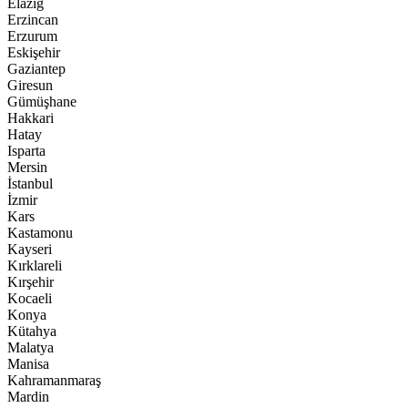
Elazığ
Erzincan
Erzurum
Eskişehir
Gaziantep
Giresun
Gümüşhane
Hakkari
Hatay
Isparta
Mersin
İstanbul
İzmir
Kars
Kastamonu
Kayseri
Kırklareli
Kırşehir
Kocaeli
Konya
Kütahya
Malatya
Manisa
Kahramanmaraş
Mardin