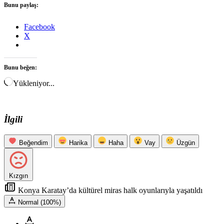
Bunu paylaş:
Facebook
X
Bunu beğen:
Yükleniyor...
İlgili
Beğendim
Harika
Haha
Vay
Üzgün
Kızgın
Konya Karatay’da kültürel miras halk oyunlarıyla yaşatıldı
Normal (100%)