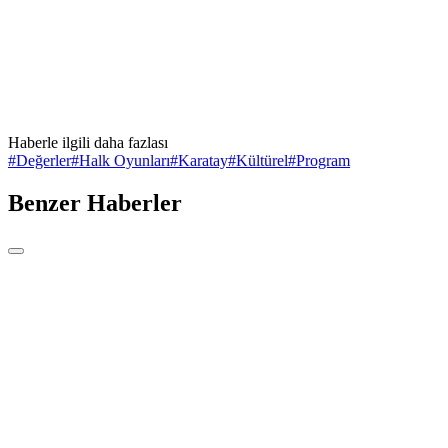
Haberle ilgili daha fazlası
#
Değerler
#
Halk Oyunları
#
Karatay
#
Kültürel
#
Program
Benzer Haberler