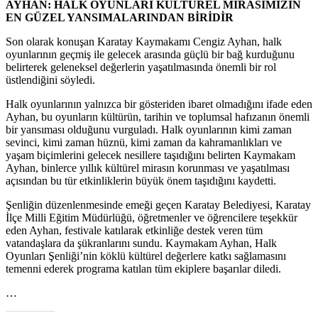
AYHAN: HALK OYUNLARI KÜLTÜREL MİRASIMIZIN
EN GÜZEL YANSIMALARINDAN BİRİDİR
Son olarak konuşan Karatay Kaymakamı Cengiz Ayhan, halk
oyunlarının geçmiş ile gelecek arasında güçlü bir bağ kurduğunu
belirterek geleneksel değerlerin yaşatılmasında önemli bir rol
üstlendiğini söyledi.
Halk oyunlarının yalnızca bir gösteriden ibaret olmadığını ifade eden
Ayhan, bu oyunların kültürün, tarihin ve toplumsal hafızanın önemli
bir yansıması olduğunu vurguladı. Halk oyunlarının kimi zaman
sevinci, kimi zaman hüznü, kimi zaman da kahramanlıkları ve
yaşam biçimlerini gelecek nesillere taşıdığını belirten Kaymakam
Ayhan, binlerce yıllık kültürel mirasın korunması ve yaşatılması
açısından bu tür etkinliklerin büyük önem taşıdığını kaydetti.
Şenliğin düzenlenmesinde emeği geçen Karatay Belediyesi, Karatay
İlçe Milli Eğitim Müdürlüğü, öğretmenler ve öğrencilere teşekkür
eden Ayhan, festivale katılarak etkinliğe destek veren tüm
vatandaşlara da şükranlarını sundu. Kaymakam Ayhan, Halk
Oyunları Şenliği’nin köklü kültürel değerlere katkı sağlamasını
temenni ederek programa katılan tüm ekiplere başarılar diledi.
…