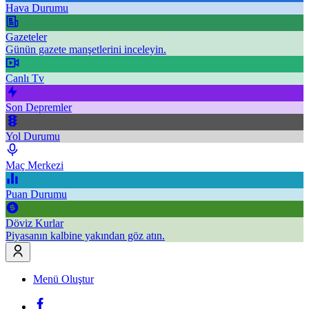
Hava Durumu
Gazeteler
Günün gazete manşetlerini inceleyin.
Canlı Tv
Son Depremler
Yol Durumu
Maç Merkezi
Puan Durumu
Döviz Kurlar
Piyasanın kalbine yakından göz atın.
Menü Oluştur