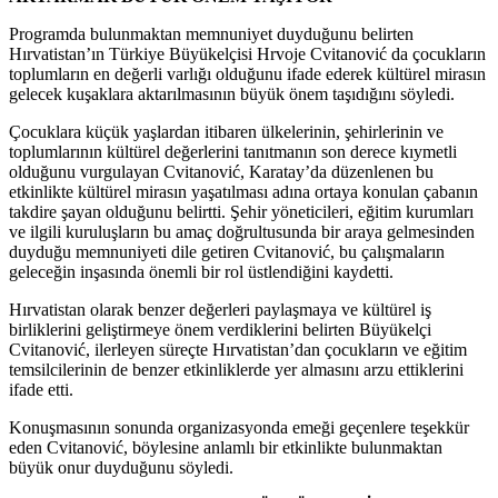
Programda bulunmaktan memnuniyet duyduğunu belirten
Hırvatistan’ın Türkiye Büyükelçisi Hrvoje Cvitanović da çocukların
toplumların en değerli varlığı olduğunu ifade ederek kültürel mirasın
gelecek kuşaklara aktarılmasının büyük önem taşıdığını söyledi.
Çocuklara küçük yaşlardan itibaren ülkelerinin, şehirlerinin ve
toplumlarının kültürel değerlerini tanıtmanın son derece kıymetli
olduğunu vurgulayan Cvitanović, Karatay’da düzenlenen bu
etkinlikte kültürel mirasın yaşatılması adına ortaya konulan çabanın
takdire şayan olduğunu belirtti. Şehir yöneticileri, eğitim kurumları
ve ilgili kuruluşların bu amaç doğrultusunda bir araya gelmesinden
duyduğu memnuniyeti dile getiren Cvitanović, bu çalışmaların
geleceğin inşasında önemli bir rol üstlendiğini kaydetti.
Hırvatistan olarak benzer değerleri paylaşmaya ve kültürel iş
birliklerini geliştirmeye önem verdiklerini belirten Büyükelçi
Cvitanović, ilerleyen süreçte Hırvatistan’dan çocukların ve eğitim
temsilcilerinin de benzer etkinliklerde yer almasını arzu ettiklerini
ifade etti.
Konuşmasının sonunda organizasyonda emeği geçenlere teşekkür
eden Cvitanović, böylesine anlamlı bir etkinlikte bulunmaktan
büyük onur duyduğunu söyledi.