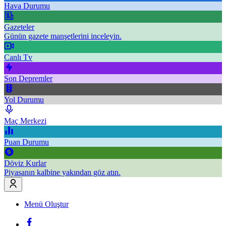
Hava Durumu
Gazeteler
Günün gazete manşetlerini inceleyin.
Canlı Tv
Son Depremler
Yol Durumu
Maç Merkezi
Puan Durumu
Döviz Kurlar
Piyasanın kalbine yakından göz atın.
Menü Oluştur