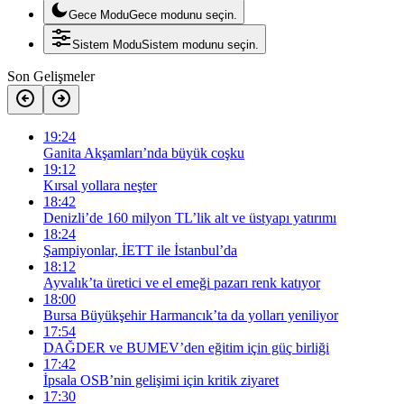
Gece Modu
Gece modunu seçin.
Sistem Modu
Sistem modunu seçin.
Son Gelişmeler
19:24
Ganita Akşamları’nda büyük coşku
19:12
Kırsal yollara neşter
18:42
Denizli’de 160 milyon TL’lik alt ve üstyapı yatırımı
18:24
Şampiyonlar, İETT ile İstanbul’da
18:12
Ayvalık’ta üretici ve el emeği pazarı renk katıyor
18:00
Bursa Büyükşehir Harmancık’ta da yolları yeniliyor
17:54
DAĞDER ve BUMEV’den eğitim için güç birliği
17:42
İpsala OSB’nin gelişimi için kritik ziyaret
17:30