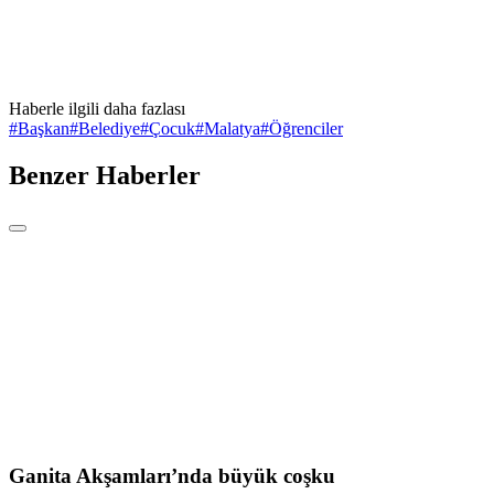
Haberle ilgili daha fazlası
#
Başkan
#
Belediye
#
Çocuk
#
Malatya
#
Öğrenciler
Benzer Haberler
Ganita Akşamları’nda büyük coşku