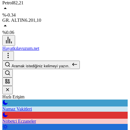
Petrol
82,21
%-0.34
GR. ALTIN
6.201,10
%0.06
Hayatkılavuzum.net
Aramak istediğiniz kelimeyi yazın..
Hızlı Erişim
Namaz Vakitleri
Nöbetçi Eczaneler