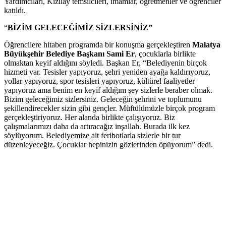
Yardımcıları, Kızılay temsilcileri, imamlar, öğretmenler ve öğrenciler
katıldı.
“
BİZİM GELECEĞİMİZ SİZLERSİNİZ”
Öğrencilere hitaben programda bir konuşma gerçekleştiren
Malatya
Büyükşehir Belediye Başkanı Sami Er
, çocuklarla birlikte
olmaktan keyif aldığını söyledi. Başkan Er, “Belediyenin birçok
hizmeti var. Tesisler yapıyoruz, şehri yeniden ayağa kaldırıyoruz,
yollar yapıyoruz, spor tesisleri yapıyoruz, kültürel faaliyetler
yapıyoruz ama benim en keyif aldığım şey sizlerle beraber olmak.
Bizim geleceğimiz sizlersiniz. Geleceğin şehrini ve toplumunu
şekillendirecekler sizin gibi gençler. Müftülümüzle birçok program
gerçekleştiriyoruz. Her alanda birlikte çalışıyoruz. Biz
çalışmalarımızı daha da artıracağız inşallah. Burada ilk kez
söylüyorum. Belediyemize ait feribotlarla sizlerle bir tur
düzenleyeceğiz. Çocuklar hepinizin gözlerinden öpüyorum” dedi.