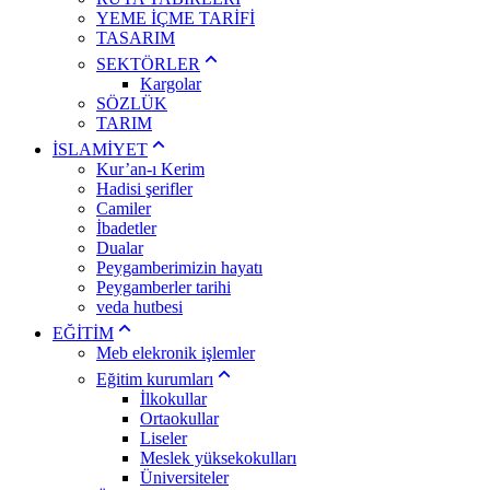
YEME İÇME TARİFİ
TASARIM
SEKTÖRLER
Kargolar
SÖZLÜK
TARIM
İSLAMİYET
Kur’an-ı Kerim
Hadisi şerifler
Camiler
İbadetler
Dualar
Peygamberimizin hayatı
Peygamberler tarihi
veda hutbesi
EĞİTİM
Meb elekronik işlemler
Eğitim kurumları
İlkokullar
Ortaokullar
Liseler
Meslek yüksekokulları
Üniversiteler