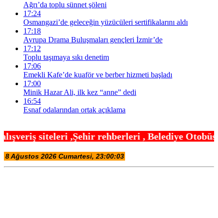
Ağrı’da toplu sünnet şöleni
17:24
Osmangazi’de geleceğin yüzücüleri sertifikalarını aldı
17:18
Avrupa Drama Buluşmaları gençleri İzmir’de
17:12
Toplu taşımaya sıkı denetim
17:06
Emekli Kafe’de kuaför ve berber hizmeti başladı
17:00
Minik Hazar Ali, ilk kez “anne” dedi
16:54
Esnaf odalarından ortak açıklama
hir rehberleri , Belediye Otobüs,Metro,Tren saatle