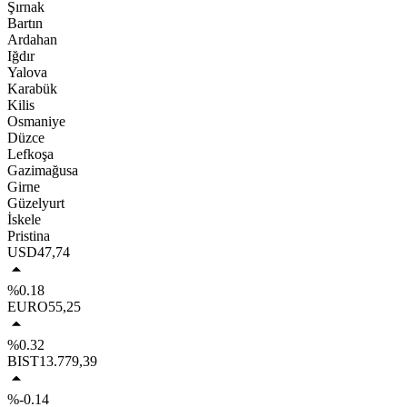
Şırnak
Bartın
Ardahan
Iğdır
Yalova
Karabük
Kilis
Osmaniye
Düzce
Lefkoşa
Gazimağusa
Girne
Güzelyurt
İskele
Pristina
USD
47,74
%0.18
EURO
55,25
%0.32
BIST
13.779,39
%-0.14