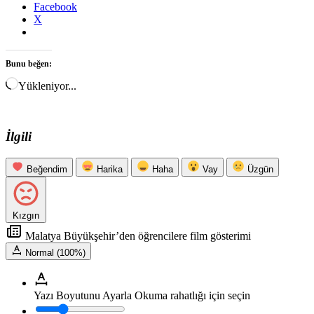
Facebook
X
Bunu beğen:
Yükleniyor...
İlgili
Beğendim
Harika
Haha
Vay
Üzgün
Kızgın
Malatya Büyükşehir’den öğrencilere film gösterimi
Normal (100%)
Yazı Boyutunu Ayarla
Okuma rahatlığı için seçin