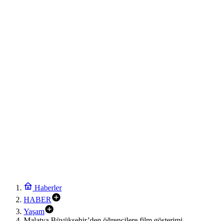
Haberler
HABER
Yaşam
Malatya Büyükşehir’den öğrencilere film gösterimi