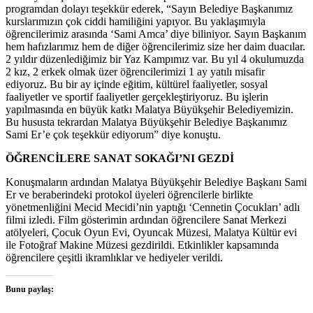
programdan dolayı teşekkür ederek, “Sayın Belediye Başkanımız
kurslarımızın çok ciddi hamiliğini yapıyor. Bu yaklaşımıyla
öğrencilerimiz arasında ‘Sami Amca’ diye biliniyor. Sayın Başkanım
hem hafızlarımız hem de diğer öğrencilerimiz size her daim duacılar.
2 yıldır düzenlediğimiz bir Yaz Kampımız var. Bu yıl 4 okulumuzda
2 kız, 2 erkek olmak üzer öğrencilerimizi 1 ay yatılı misafir
ediyoruz. Bu bir ay içinde eğitim, kültürel faaliyetler, sosyal
faaliyetler ve sportif faaliyetler gerçekleştiriyoruz. Bu işlerin
yapılmasında en büyük katkı Malatya Büyükşehir Belediyemizin.
Bu hususta tekrardan Malatya Büyükşehir Belediye Başkanımız
Sami Er’e çok teşekkür ediyorum” diye konuştu.
ÖĞRENCİLERE SANAT SOKAĞI’NI GEZDİ
Konuşmaların ardından Malatya Büyükşehir Belediye Başkanı Sami
Er ve beraberindeki protokol üyeleri öğrencilerle birlikte
yönetmenliğini Mecid Mecidi’nin yaptığı ‘Cennetin Çocukları’ adlı
filmi izledi. Film gösterimin ardından öğrencilere Sanat Merkezi
atölyeleri, Çocuk Oyun Evi, Oyuncak Müzesi, Malatya Kültür evi
ile Fotoğraf Makine Müzesi gezdirildi. Etkinlikler kapsamında
öğrencilere çeşitli ikramlıklar ve hediyeler verildi.
Bunu paylaş: