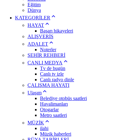
Eğitim
Dünya
KATEGORİLER
HAYAT
Başarı hikayeleri
ALIŞVERİŞ
ADALET
Noterler
ŞEHİR REHBERİ
CANLI MEDYA
Tv de bugün
Canlı tv izle
Canlı radyo dinle
ÇALIŞMA HAYATI
Ulaşım
Belediye otobüs saatleri
Havalimanları
Otogarlar
Metro saatleri
MÜZİK
ilahi
Müzik haberleri
RÜYA TABİRLERİ