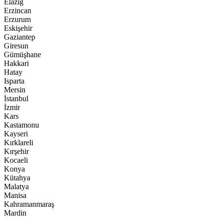
Elazığ
Erzincan
Erzurum
Eskişehir
Gaziantep
Giresun
Gümüşhane
Hakkari
Hatay
Isparta
Mersin
İstanbul
İzmir
Kars
Kastamonu
Kayseri
Kırklareli
Kırşehir
Kocaeli
Konya
Kütahya
Malatya
Manisa
Kahramanmaraş
Mardin