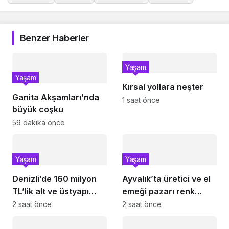
Benzer Haberler
Yaşam
Yaşam
Kırsal yollara neşter
Ganita Akşamları’nda
1 saat önce
büyük coşku
59 dakika önce
Yaşam
Yaşam
Denizli’de 160 milyon
Ayvalık’ta üretici ve el
TL’lik alt ve üstyapı
emeği pazarı renk
yatırımı
katıyor
2 saat önce
2 saat önce