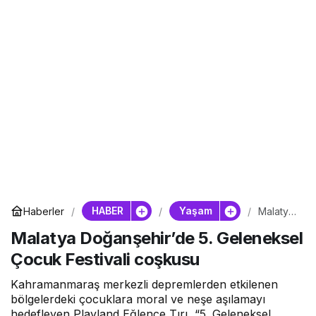
HABER
Yaşam
Haberler
Malatya
Doğanş
Malatya Doğanşehir’de 5. Geleneksel
ehir’de
5.
Çocuk Festivali coşkusu
Gelenek
sel
Çocuk
Kahramanmaraş merkezli depremlerden etkilenen
Festivali
bölgelerdeki çocuklara moral ve neşe aşılamayı
coşkusu
hedefleyen Playland Eğlence Tırı, “5. Geleneksel