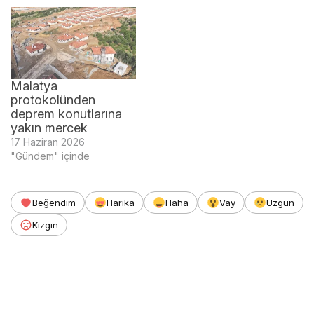
Malatya
protokolünden
deprem konutlarına
yakın mercek
17 Haziran 2026
"Gündem" içinde
Beğendim
Harika
Haha
Vay
Üzgün
Kızgın