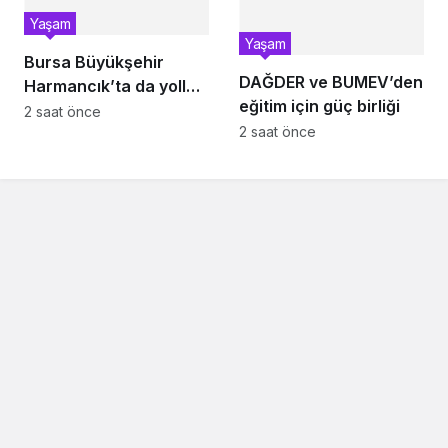
Yaşam
Yaşam
Bursa Büyükşehir
DAĞDER ve BUMEV’den
Harmancık’ta da yolları
eğitim için güç birliği
yeniliyor
2 saat önce
2 saat önce