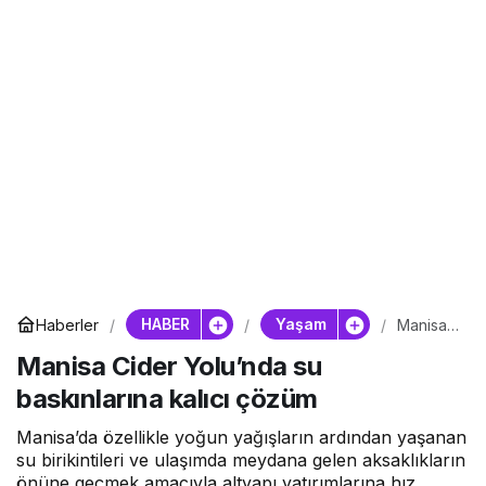
HABER
Yaşam
Haberler
Manisa
Cider
Manisa Cider Yolu’nda su
Yolu’nda
su
baskınlarına kalıcı çözüm
baskınla
rına
kalıcı
Manisa’da özellikle yoğun yağışların ardından yaşanan
çözüm
su birikintileri ve ulaşımda meydana gelen aksaklıkların
önüne geçmek amacıyla altyapı yatırımlarına hız