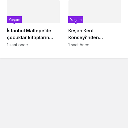
Yaşam
Yaşam
İstanbul Maltepe’de
Keşan Kent
çocuklar kitapların
Konseyi’nden
renkli dünyasında
muhtarlara nezaket
1 saat önce
1 saat önce
ziyareti