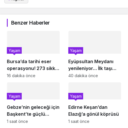
Benzer Haberler
Yaşam
Yaşam
Bursa’da tarihi eser
Eyüpsultan Meydanı
operasyonu! 273 sikke
yenileniyor… İlk taşı
ve 18 obje ele geçirildi
Nuri Aslan koydu
16 dakika önce
40 dakika önce
Yaşam
Yaşam
Gebze’nin geleceği için
Edirne Keşan’dan
Başkent’te güçlü
Elazığ’a gönül köprüsü
temaslar
1 saat önce
1 saat önce