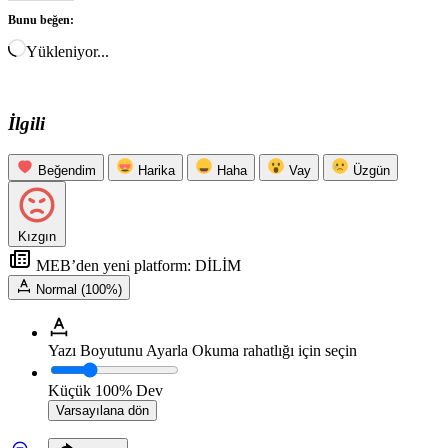
Bunu beğen:
Yükleniyor...
İlgili
Beğendim
Harika
Haha
Vay
Üzgün
Kızgın
MEB’den yeni platform: DİLİM
Normal (100%)
Yazı Boyutunu Ayarla
Okuma rahatlığı için seçin
Küçük
100%
Dev
Varsayılana dön