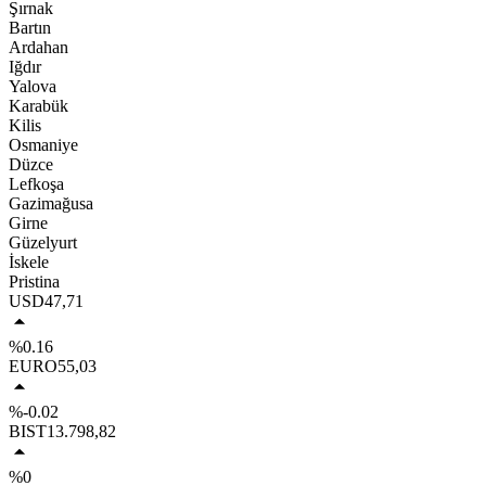
Şırnak
Bartın
Ardahan
Iğdır
Yalova
Karabük
Kilis
Osmaniye
Düzce
Lefkoşa
Gazimağusa
Girne
Güzelyurt
İskele
Pristina
USD
47,71
%0.16
EURO
55,03
%-0.02
BIST
13.798,82
%0