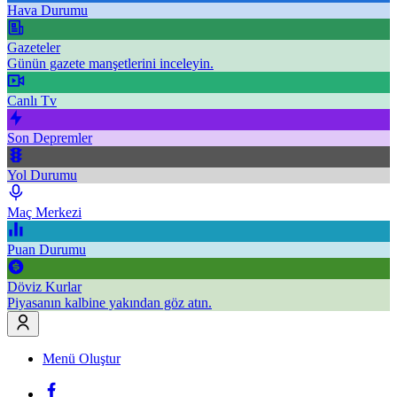
Hava Durumu
Gazeteler
Günün gazete manşetlerini inceleyin.
Canlı Tv
Son Depremler
Yol Durumu
Maç Merkezi
Puan Durumu
Döviz Kurlar
Piyasanın kalbine yakından göz atın.
Menü Oluştur