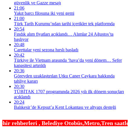
güvenlik ve Gazze mesajı
21:06
Yakıt barcı filosuna iki yeni gemi
21:00
Türk Tarih Kurumu’ndan tarihi içerikler tek platformda
20:54
Fındık alım fiyatları açıklandı… Alımlar 24 Ağustos’ta
başlıyor
20:48
Carettalar yeni sezona hırslı başladı
20:42
Türkiye ile Vietnam arasında ‘hava’da yeni dönem… Sefer
kapasitesi artırıldı
20:36
Görevden uzaklaştırılan Utku Caner Çaykara hakkında
tahliye kararı
20:30
TÜBİTAK 1707 programında 2026 yılı ilk dönem sonuçları
açıklandı
20:24
Balıkesir’de Kepsut’a Kent Lokantası ve altyapı desteği
Belediye Otobüs,Metro,Tren saatleri ,Hastaneler, O