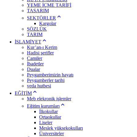
YEME İÇME TARİFİ
TASARIM
SEKTÖRLER
Kargolar
SÖZLÜK
TARIM
İSLAMİYET
Kur’an-ı Kerim
Hadisi şerifler
Camiler
İbadetler
Dualar
Peygamberimizin hayatı
Peygamberler tarihi
veda hutbesi
EĞİTİM
Meb elekronik işlemler
Eğitim kurumları
İlkokullar
Ortaokullar
Liseler
Meslek yüksekokulları
Üniversiteler