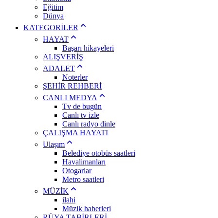
Eğitim
Dünya
KATEGORİLER
HAYAT
Başarı hikayeleri
ALIŞVERİŞ
ADALET
Noterler
ŞEHİR REHBERİ
CANLI MEDYA
Tv de bugün
Canlı tv izle
Canlı radyo dinle
ÇALIŞMA HAYATI
Ulaşım
Belediye otobüs saatleri
Havalimanları
Otogarlar
Metro saatleri
MÜZİK
ilahi
Müzik haberleri
RÜYA TABİRLERİ