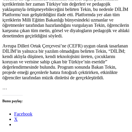
içeriklerinin her zaman Türkiye’nin değerleri ve pedagojik
yaklaşımıyla örtüşmeyebileceğini belirten Tekin, bu nedenle DİLİM
Platformu’nun geliştirildiğini ifade etti. Platformda yer alan tüm
içeriklerin Milli Eğitim Bakanlığı bünyesindeki uzmanlar ve
öğretmenler tarafından hazırlandığını vurgulayan Tekin, öğrencilerin
karşısına çıkan tüm metin, görsel ve diyalogların pedagojik ve ahlaki
denetimden geçirildiğini söyledi.
Avrupa Dilleri Ortak Çerçevesi’ne (CEFR) uygun olarak tasarlanan
DİLİM’in yalnızca bir yazılım olmadığını belirten Tekin, “DİLİM;
kendi aklıyla düşünen, kendi teknolojisini üreten, çocuklarını
koruyan ve verisine sahip çıkan bir Türkiye’nin eseridir”
değerlendirmesinde bulundu. Program sonunda Bakan Tekin,
projede emeği geçenlerle hatıra fotoğrafı çektirirken, etkinlikte
öğrenciler tarafından müzik dinletisi de gerçekleştirildi.
…
Bunu paylaş:
Facebook
X