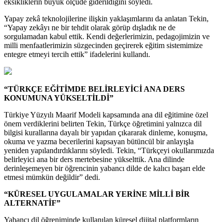
eksikliklerin büyük ölçüde giderildiğini söyledi.
Yapay zekâ teknolojilerine ilişkin yaklaşımlarını da anlatan Tekin,
“Yapay zekâyı ne bir tehdit olarak görüp dışladık ne de
sorgulamadan kabul ettik. Kendi değerlerimizin, pedagojimizin ve
milli menfaatlerimizin süzgecinden geçirerek eğitim sistemimize
entegre etmeyi tercih ettik” ifadelerini kullandı.
“TÜRKÇE EĞİTİMDE BELİRLEYİCİ ANA DERS
KONUMUNA YÜKSELTİLDİ”
Türkiye Yüzyılı Maarif Modeli kapsamında ana dil eğitimine özel
önem verdiklerini belirten Tekin, Türkçe öğretimini yalnızca dil
bilgisi kurallarına dayalı bir yapıdan çıkararak dinleme, konuşma,
okuma ve yazma becerilerini kapsayan bütüncül bir anlayışla
yeniden yapılandırdıklarını söyledi. Tekin, “Türkçeyi okullarımızda
belirleyici ana bir ders mertebesine yükselttik. Ana dilinde
derinleşemeyen bir öğrencinin yabancı dilde de kalıcı başarı elde
etmesi mümkün değildir” dedi.
“KÜRESEL UYGULAMALAR YERİNE MİLLİ BİR
ALTERNATİF”
Yabancı dil öğreniminde kullanılan küresel dijital platformların