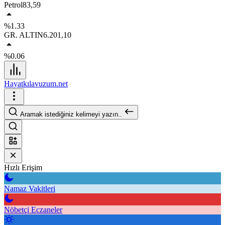
Petrol
83,59
%1.33
GR. ALTIN
6.201,10
%0.06
Hayatkılavuzum.net
Aramak istediğiniz kelimeyi yazın..
Hızlı Erişim
Namaz Vakitleri
Nöbetçi Eczaneler