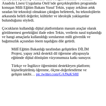
Anadolu Lisesi Uygulama Oteli’nde gerçekleştirilen programda
konuşan Milli Eğitim Bakanı Yusuf Tekin, yapay zekânın artık
sıradan bir teknoloji olmaktan çıktığını belirterek, bu teknolojilerin
arkasında belirli değerler, kültürler ve ideolojik yaklaşımlar
bulunduğunu söyledi.
Çocukların kullandığı dijital platformların masum araçlar olarak
görülmemesi gerektiğini ifade eden Tekin, verilerin nasıl toplandığı
ve hangi amaçlarla kullanıldığı sorularının milli güvenlik ve
bağımsızlık açısından önem taşıdığını dile getirdi.
Millî Eğitim Bakanlığı tarafından geliştirilen DİLİM
Projesi, yapay zekâ destekli dil öğrenme altyapısıyla
eğitimde dijital dönüşüm vizyonumuza katkı sunuyor.
Türkçe ve İngilizce öğrenimini destekleyen platform;
kişiselleştirilmiş öğrenme, ölçme-değerlendirme ve
gelişim takibi…
pic.twitter.com/GAf9uKS8lI