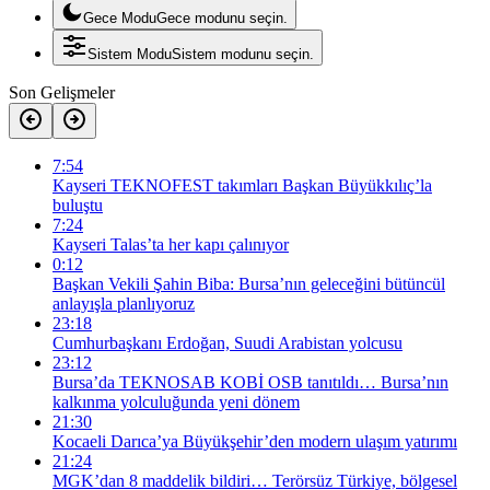
Gece Modu
Gece modunu seçin.
Sistem Modu
Sistem modunu seçin.
Son Gelişmeler
7:54
Kayseri TEKNOFEST takımları Başkan Büyükkılıç’la
buluştu
7:24
Kayseri Talas’ta her kapı çalınıyor
0:12
Başkan Vekili Şahin Biba: Bursa’nın geleceğini bütüncül
anlayışla planlıyoruz
23:18
Cumhurbaşkanı Erdoğan, Suudi Arabistan yolcusu
23:12
Bursa’da TEKNOSAB KOBİ OSB tanıtıldı… Bursa’nın
kalkınma yolculuğunda yeni dönem
21:30
Kocaeli Darıca’ya Büyükşehir’den modern ulaşım yatırımı
21:24
MGK’dan 8 maddelik bildiri… Terörsüz Türkiye, bölgesel