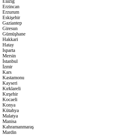
Elazığ
Erzincan
Erzurum
Eskişehir
Gaziantep
Giresun
Gümüşhane
Hakkari
Hatay
Isparta
Mersin
İstanbul
İzmir
Kars
Kastamonu
Kayseri
Kırklareli
Kırşehir
Kocaeli
Konya
Kütahya
Malatya
Manisa
Kahramanmaraş
Mardin