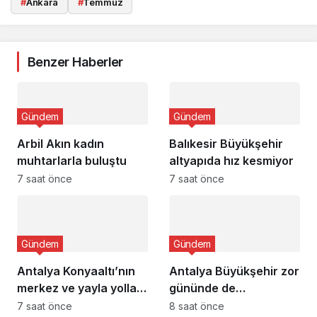
#
Ankara
#
Temmuz
Benzer Haberler
Gündem
Gündem
Arbil Akın kadın
Balıkesir Büyükşehir
muhtarlarla buluştu
altyapıda hız kesmiyor
7 saat önce
7 saat önce
Gündem
Gündem
Antalya Konyaaltı’nın
Antalya Büyükşehir zor
merkez ve yayla yolları
gününde de
yenilenecek
vatandaşın yanında
7 saat önce
8 saat önce