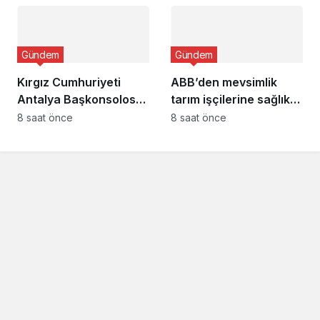
Gündem
Gündem
Kırgız Cumhuriyeti
ABB’den mevsimlik
Antalya Başkonsolosu
tarım işçilerine sağlık
Başkan Vekili Özdemir’i
buluşması
8 saat önce
8 saat önce
ziyaret etti