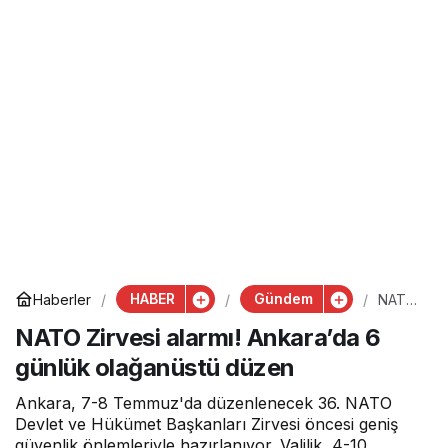
HABER
Gündem
Haberler
NATO
Zirvesi
NATO Zirvesi alarmı! Ankara’da 6
alarmı!
Ankar
günlük olağanüstü düzen
a’da 6
günlük
olağan
Ankara, 7-8 Temmuz'da düzenlenecek 36. NATO
üstü
Devlet ve Hükümet Başkanları Zirvesi öncesi geniş
düzen
güvenlik önlemleriyle hazırlanıyor. Valilik, 4-10