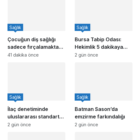
Sağlık
Sağlık
Çocuğun diş sağlığı
Bursa Tabip Odası:
sadece fırçalamaktan
Hekimlik 5 dakikaya
ibaret değil
sığmaz
41 dakika önce
2 gün önce
Sağlık
Sağlık
İlaç denetiminde
Batman Sason’da
uluslararası standart
emzirme farkındalığı
dönemi
2 gün önce
2 gün önce