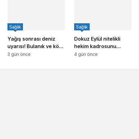
Sağlık
Sağlık
Yağış sonrası deniz
Dokuz Eylül nitelikli
uyarısı! Bulanık ve kötü
hekim kadrosunu
kokulu suda yüzmeyin
güçlendirdi
3 gün önce
4 gün önce