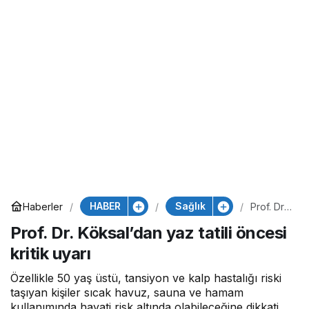
HABER
Sağlık
Haberler
Prof. Dr.
Köksal’d
Prof. Dr. Köksal’dan yaz tatili öncesi
an yaz
tatili
kritik uyarı
öncesi
kritik
uyarı
Özellikle 50 yaş üstü, tansiyon ve kalp hastalığı riski
taşıyan kişiler sıcak havuz, sauna ve hamam
kullanımında hayati risk altında olabileceğine dikkati