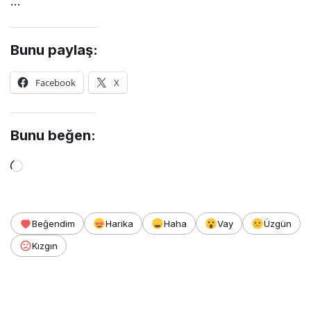
…
Bunu paylaş:
Facebook
X
Bunu beğen:
Yükleniyor...
Beğendim
Harika
Haha
Vay
Üzgün
Kızgın