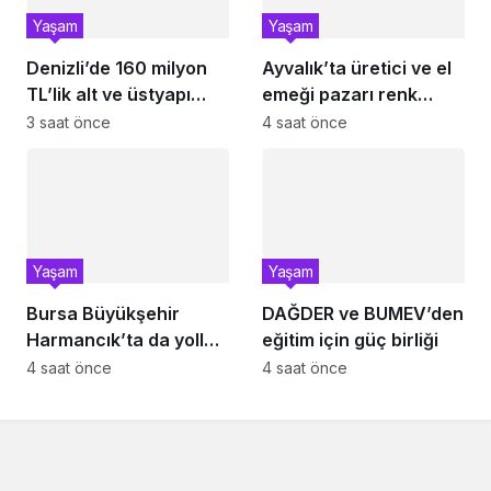
Yaşam
Yaşam
Denizli’de 160 milyon
Ayvalık’ta üretici ve el
TL’lik alt ve üstyapı
emeği pazarı renk
yatırımı
katıyor
3 saat önce
4 saat önce
Yaşam
Yaşam
Bursa Büyükşehir
DAĞDER ve BUMEV’den
Harmancık’ta da yolları
eğitim için güç birliği
yeniliyor
4 saat önce
4 saat önce