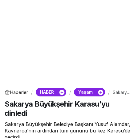
HABER
Yaşam
Haberler
Sakarya
Büyükşe
Sakarya Büyükşehir Karasu’yu
hir
Karasu’y
dinledi
u dinledi
Sakarya Büyükşehir Belediye Başkanı Yusuf Alemdar,
Kaynarca’nın ardından tüm gününü bu kez Karasu’da
geçirdi.