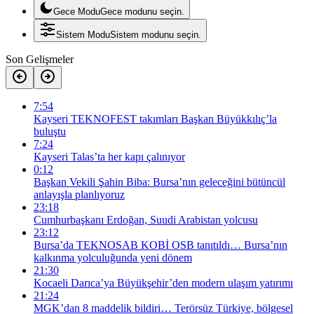
Gece Modu
Gece modunu seçin.
Sistem Modu
Sistem modunu seçin.
Son Gelişmeler
7:54
Kayseri TEKNOFEST takımları Başkan Büyükkılıç’la
buluştu
7:24
Kayseri Talas’ta her kapı çalınıyor
0:12
Başkan Vekili Şahin Biba: Bursa’nın geleceğini bütüncül
anlayışla planlıyoruz
23:18
Cumhurbaşkanı Erdoğan, Suudi Arabistan yolcusu
23:12
Bursa’da TEKNOSAB KOBİ OSB tanıtıldı… Bursa’nın
kalkınma yolculuğunda yeni dönem
21:30
Kocaeli Darıca’ya Büyükşehir’den modern ulaşım yatırımı
21:24
MGK’dan 8 maddelik bildiri… Terörsüz Türkiye, bölgesel