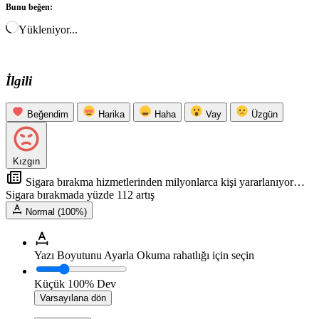
Bunu beğen:
Yükleniyor...
İlgili
Beğendim
Harika
Haha
Vay
Üzgün
Kızgın
Sigara bırakma hizmetlerinden milyonlarca kişi yararlanıyor…
Sigara bırakmada yüzde 112 artış
Normal (100%)
Yazı Boyutunu Ayarla
Okuma rahatlığı için seçin
Küçük
100%
Dev
Varsayılana dön