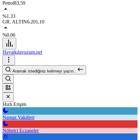
Petrol
83,59
%1.33
GR. ALTIN
6.201,10
%0.06
Hayatkılavuzum.net
Aramak istediğiniz kelimeyi yazın..
Hızlı Erişim
Namaz Vakitleri
Nöbetçi Eczaneler