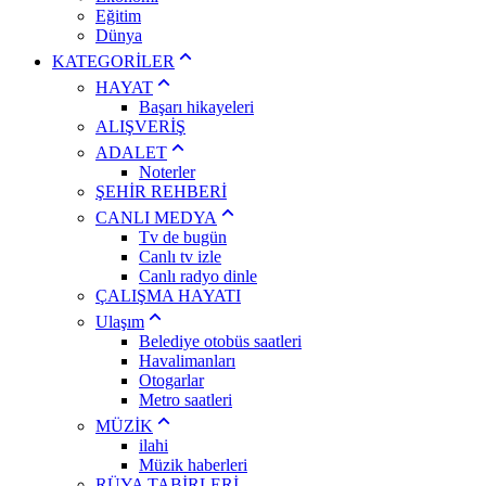
Eğitim
Dünya
KATEGORİLER
HAYAT
Başarı hikayeleri
ALIŞVERİŞ
ADALET
Noterler
ŞEHİR REHBERİ
CANLI MEDYA
Tv de bugün
Canlı tv izle
Canlı radyo dinle
ÇALIŞMA HAYATI
Ulaşım
Belediye otobüs saatleri
Havalimanları
Otogarlar
Metro saatleri
MÜZİK
ilahi
Müzik haberleri
RÜYA TABİRLERİ