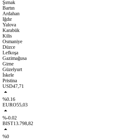
Şırnak
Bartın
Ardahan
Iğdır
Yalova
Karabük
Kilis
Osmaniye
Düzce
Lefkoşa
Gazimağusa
Girne
Güzelyurt
İskele
Pristina
USD
47,71
%0.16
EURO
55,03
%-0.02
BIST
13.798,82
%0