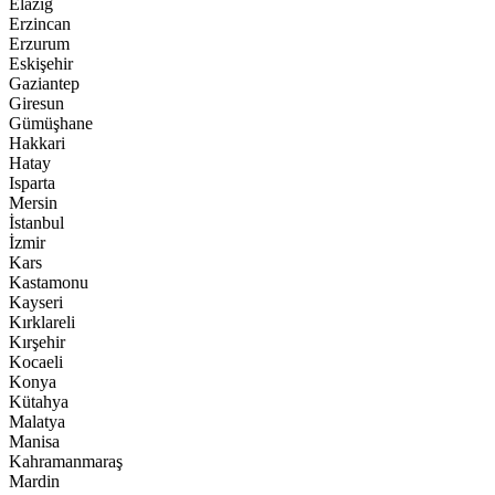
Elazığ
Erzincan
Erzurum
Eskişehir
Gaziantep
Giresun
Gümüşhane
Hakkari
Hatay
Isparta
Mersin
İstanbul
İzmir
Kars
Kastamonu
Kayseri
Kırklareli
Kırşehir
Kocaeli
Konya
Kütahya
Malatya
Manisa
Kahramanmaraş
Mardin