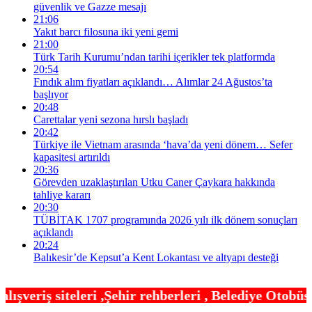
güvenlik ve Gazze mesajı
21:06
Yakıt barcı filosuna iki yeni gemi
21:00
Türk Tarih Kurumu’ndan tarihi içerikler tek platformda
20:54
Fındık alım fiyatları açıklandı… Alımlar 24 Ağustos’ta
başlıyor
20:48
Carettalar yeni sezona hırslı başladı
20:42
Türkiye ile Vietnam arasında ‘hava’da yeni dönem… Sefer
kapasitesi artırıldı
20:36
Görevden uzaklaştırılan Utku Caner Çaykara hakkında
tahliye kararı
20:30
TÜBİTAK 1707 programında 2026 yılı ilk dönem sonuçları
açıklandı
20:24
Balıkesir’de Kepsut’a Kent Lokantası ve altyapı desteği
hir rehberleri , Belediye Otobüs,Metro,Tren saatle