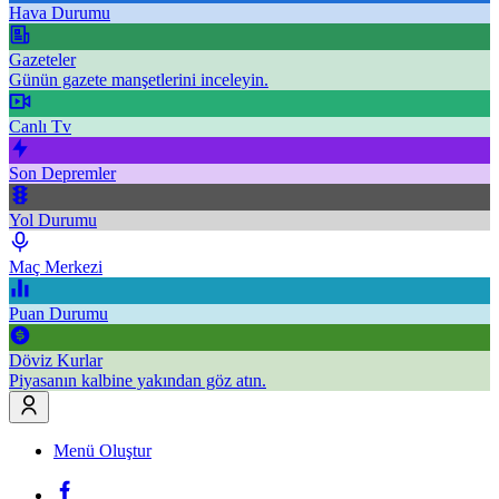
Hava Durumu
Gazeteler
Günün gazete manşetlerini inceleyin.
Canlı Tv
Son Depremler
Yol Durumu
Maç Merkezi
Puan Durumu
Döviz Kurlar
Piyasanın kalbine yakından göz atın.
Menü Oluştur