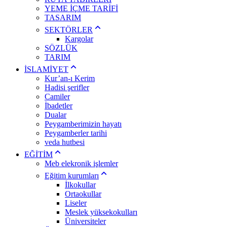
YEME İÇME TARİFİ
TASARIM
SEKTÖRLER
Kargolar
SÖZLÜK
TARIM
İSLAMİYET
Kur’an-ı Kerim
Hadisi şerifler
Camiler
İbadetler
Dualar
Peygamberimizin hayatı
Peygamberler tarihi
veda hutbesi
EĞİTİM
Meb elekronik işlemler
Eğitim kurumları
İlkokullar
Ortaokullar
Liseler
Meslek yüksekokulları
Üniversiteler