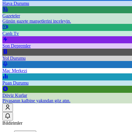
Hava Durumu
Gazeteler
Günün gazete manşetlerini inceleyin.
Canlı Tv
Son Depremler
Yol Durumu
Maç Merkezi
Puan Durumu
Döviz Kurlar
Piyasanın kalbine yakından göz atın.
Bildirimler