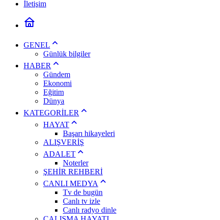
İletişim
GENEL
Günlük bilgiler
HABER
Gündem
Ekonomi
Eğitim
Dünya
KATEGORİLER
HAYAT
Başarı hikayeleri
ALIŞVERİŞ
ADALET
Noterler
ŞEHİR REHBERİ
CANLI MEDYA
Tv de bugün
Canlı tv izle
Canlı radyo dinle
ÇALIŞMA HAYATI