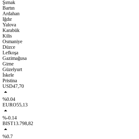
Şırnak
Bartın
Ardahan
Iğdır
Yalova
Karabük
Kilis
Osmaniye
Düzce
Lefkoşa
Gazimağusa
Girne
Güzelyurt
İskele
Pristina
USD
47,70
%0.04
EURO
55,13
%-0.14
BIST
13.798,82
%0.7