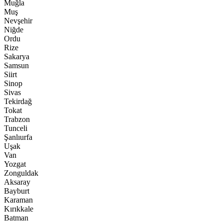
Muğla
Muş
Nevşehir
Niğde
Ordu
Rize
Sakarya
Samsun
Siirt
Sinop
Sivas
Tekirdağ
Tokat
Trabzon
Tunceli
Şanlıurfa
Uşak
Van
Yozgat
Zonguldak
Aksaray
Bayburt
Karaman
Kırıkkale
Batman