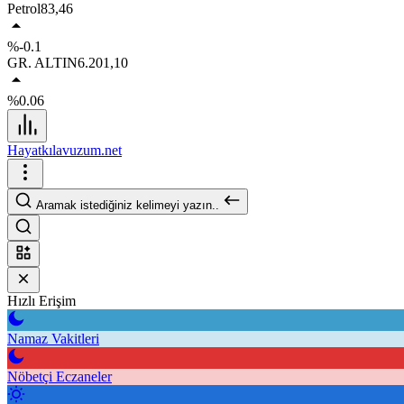
Petrol
83,46
%-0.1
GR. ALTIN
6.201,10
%0.06
Hayatkılavuzum.net
Aramak istediğiniz kelimeyi yazın..
Hızlı Erişim
Namaz Vakitleri
Nöbetçi Eczaneler