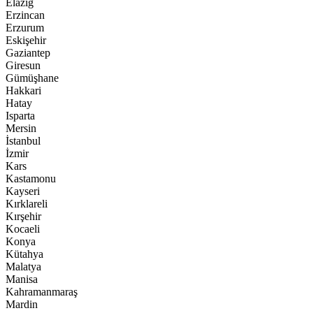
Elazığ
Erzincan
Erzurum
Eskişehir
Gaziantep
Giresun
Gümüşhane
Hakkari
Hatay
Isparta
Mersin
İstanbul
İzmir
Kars
Kastamonu
Kayseri
Kırklareli
Kırşehir
Kocaeli
Konya
Kütahya
Malatya
Manisa
Kahramanmaraş
Mardin