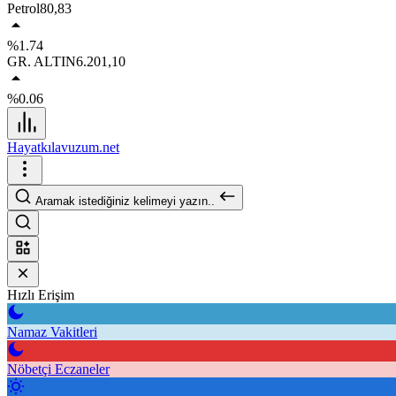
Petrol
80,83
%1.74
GR. ALTIN
6.201,10
%0.06
Hayatkılavuzum.net
Aramak istediğiniz kelimeyi yazın..
Hızlı Erişim
Namaz Vakitleri
Nöbetçi Eczaneler