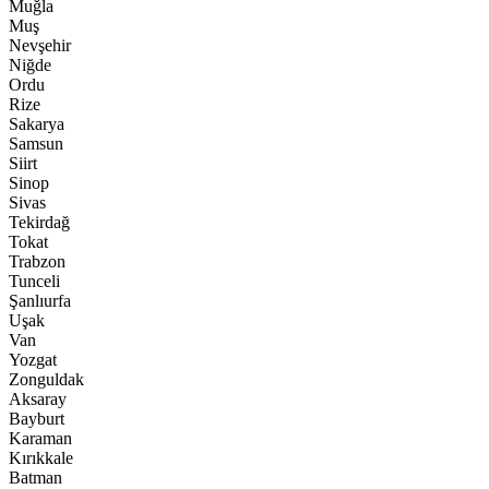
Muğla
Muş
Nevşehir
Niğde
Ordu
Rize
Sakarya
Samsun
Siirt
Sinop
Sivas
Tekirdağ
Tokat
Trabzon
Tunceli
Şanlıurfa
Uşak
Van
Yozgat
Zonguldak
Aksaray
Bayburt
Karaman
Kırıkkale
Batman