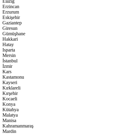
Elazığ
Erzincan
Erzurum
Eskişehir
Gaziantep
Giresun
Gümüşhane
Hakkari
Hatay
Isparta
Mersin
İstanbul
İzmir
Kars
Kastamonu
Kayseri
Kırklareli
Kırşehir
Kocaeli
Konya
Kütahya
Malatya
Manisa
Kahramanmaraş
Mardin