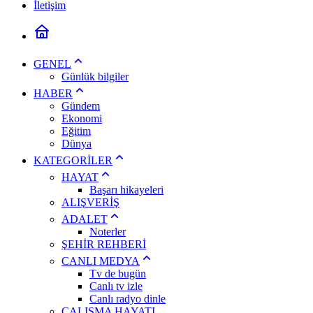
İletişim
GENEL
Günlük bilgiler
HABER
Gündem
Ekonomi
Eğitim
Dünya
KATEGORİLER
HAYAT
Başarı hikayeleri
ALIŞVERİŞ
ADALET
Noterler
ŞEHİR REHBERİ
CANLI MEDYA
Tv de bugün
Canlı tv izle
Canlı radyo dinle
ÇALIŞMA HAYATI