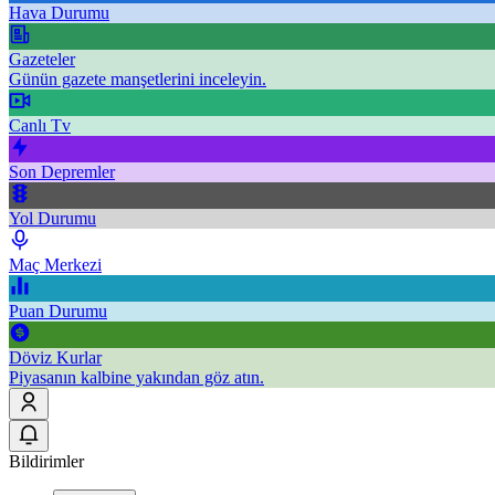
Hava Durumu
Gazeteler
Günün gazete manşetlerini inceleyin.
Canlı Tv
Son Depremler
Yol Durumu
Maç Merkezi
Puan Durumu
Döviz Kurlar
Piyasanın kalbine yakından göz atın.
Bildirimler