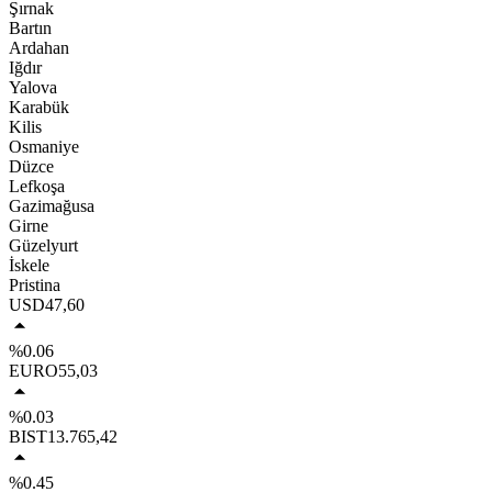
Şırnak
Bartın
Ardahan
Iğdır
Yalova
Karabük
Kilis
Osmaniye
Düzce
Lefkoşa
Gazimağusa
Girne
Güzelyurt
İskele
Pristina
USD
47,60
%0.06
EURO
55,03
%0.03
BIST
13.765,42
%0.45