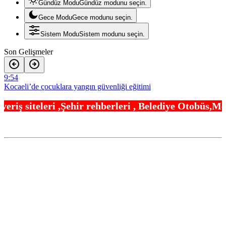
Gündüz Modu
Gündüz modunu seçin.
Gece Modu
Gece modunu seçin.
Sistem Modu
Sistem modunu seçin.
Son Gelişmeler
9:54
Kocaeli’de çocuklara yangın güvenliği eğitimi
9:48
 rehberleri , Belediye Otobüs,Metro,Tren saatleri 
İzmir’in ilk lavanta parkı geliyor
9:42
Manisa’da üst geçide asansör kolaylığı
9:30
5 ilde kuvvetli yağış, Marmara ve Ege’de rüzgar alarmı!
9:24
Kayseri- Ankara hattı uyumlu çalışıyor
7:54
Kayseri YHT hattına sıkı takip
7:12
Bakan Uraloğlu’ndan Memduh Çolakbayrakdar’a övgü
5:24
İstanbul’da alt ve üst yapı yatırımlarına devam
1:54