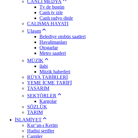
CANLI MEDYA
Tv de bugün
Canlı tv izle
Canlı radyo dinle
ÇALIŞMA HAYATI
Ulaşım
Belediye otobüs saatleri
Havalimanları
Otogarlar
Metro saatleri
MÜZİK
ilahi
Müzik haberleri
RÜYA TABİRLERİ
YEME İÇME TARİFİ
TASARIM
SEKTÖRLER
Kargolar
SÖZLÜK
TARIM
İSLAMİYET
Kur’an-ı Kerim
Hadisi şerifler
Camiler