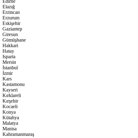
Edirne
Elazığ
Erzincan
Erzurum
Eskişehir
Gaziantep
Giresun
Gümüşhane
Hakkari
Hatay
Isparta
Mersin
İstanbul
İzmir
Kars
Kastamonu
Kayseri
Kırklareli
Kırşehir
Kocaeli
Konya
Kütahya
Malatya
Manisa
Kahramanmaraş