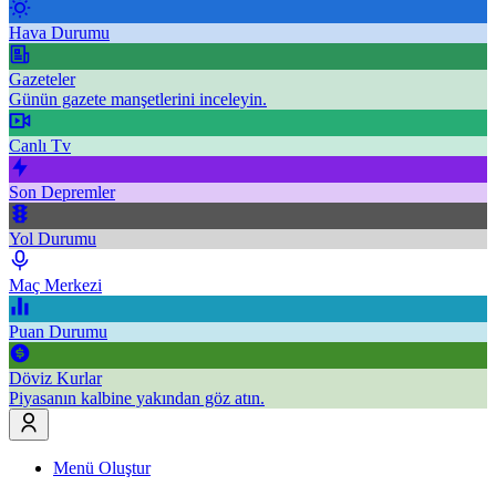
Hava Durumu
Gazeteler
Günün gazete manşetlerini inceleyin.
Canlı Tv
Son Depremler
Yol Durumu
Maç Merkezi
Puan Durumu
Döviz Kurlar
Piyasanın kalbine yakından göz atın.
Menü Oluştur