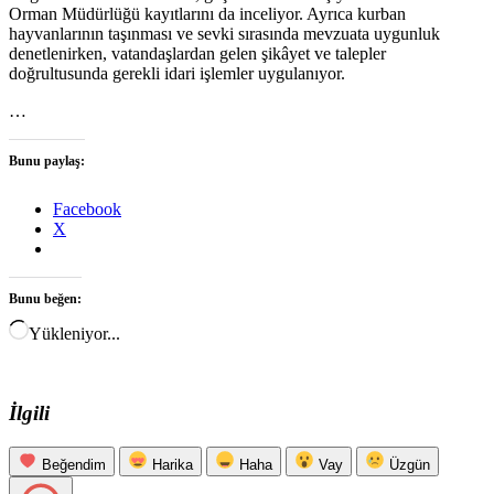
Orman Müdürlüğü kayıtlarını da inceliyor. Ayrıca kurban
hayvanlarının taşınması ve sevki sırasında mevzuata uygunluk
denetlenirken, vatandaşlardan gelen şikâyet ve talepler
doğrultusunda gerekli idari işlemler uygulanıyor.
…
Bunu paylaş:
Facebook
X
Bunu beğen:
Yükleniyor...
İlgili
Beğendim
Harika
Haha
Vay
Üzgün