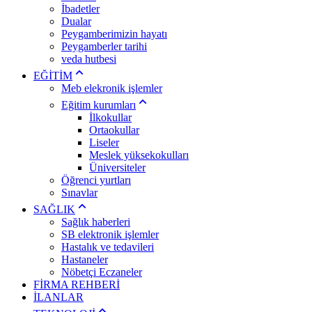
İbadetler
Dualar
Peygamberimizin hayatı
Peygamberler tarihi
veda hutbesi
EĞİTİM
Meb elekronik işlemler
Eğitim kurumları
İlkokullar
Ortaokullar
Liseler
Meslek yüksekokulları
Üniversiteler
Öğrenci yurtları
Sınavlar
SAĞLIK
Sağlık haberleri
SB elektronik işlemler
Hastalık ve tedavileri
Hastaneler
Nöbetçi Eczaneler
FİRMA REHBERİ
İLANLAR