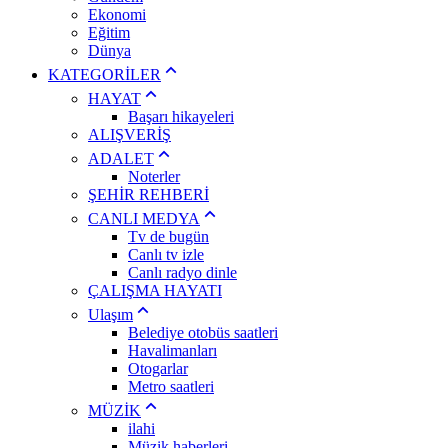
Ekonomi
Eğitim
Dünya
KATEGORİLER
HAYAT
Başarı hikayeleri
ALIŞVERİŞ
ADALET
Noterler
ŞEHİR REHBERİ
CANLI MEDYA
Tv de bugün
Canlı tv izle
Canlı radyo dinle
ÇALIŞMA HAYATI
Ulaşım
Belediye otobüs saatleri
Havalimanları
Otogarlar
Metro saatleri
MÜZİK
ilahi
Müzik haberleri