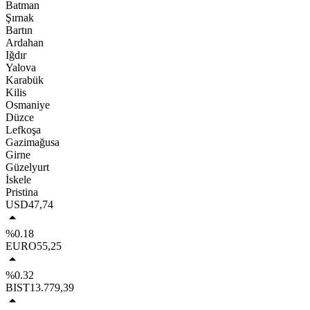
Batman
Şırnak
Bartın
Ardahan
Iğdır
Yalova
Karabük
Kilis
Osmaniye
Düzce
Lefkoşa
Gazimağusa
Girne
Güzelyurt
İskele
Pristina
USD
47,74
%0.18
EURO
55,25
%0.32
BIST
13.779,39