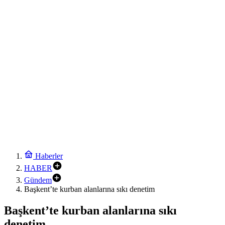
Çocuk adalet sisteminde yeni dönem
0:30
Arabesk müziğinin acı kaybı!
0:18
Menderes Belediye Başkanı İlkay Çiçek görevden uzaklaştırıldı
0:12
Anadolu Otoyolu’nda kamyonet çekiciye çarptı!
19:24
Ganita Akşamları’nda büyük coşku
10:12
Enduro tutkunları Kocaeli’de buluştu
10:00
Başkentte yavru zebranın adı ‘Pijamalı’ oldu
Haberler
HABER
Gündem
Başkent’te kurban alanlarına sıkı denetim
Başkent’te kurban alanlarına sıkı
denetim