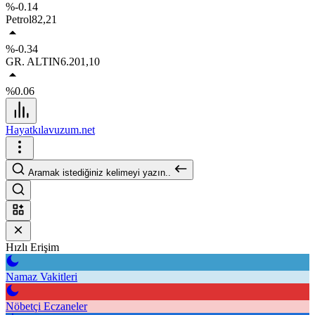
%-0.14
Petrol
82,21
%-0.34
GR. ALTIN
6.201,10
%0.06
Hayatkılavuzum.net
Aramak istediğiniz kelimeyi yazın..
Hızlı Erişim
Namaz Vakitleri
Nöbetçi Eczaneler