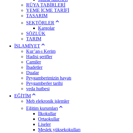
RÜYA TABİRLERİ
YEME İÇME TARİFİ
TASARIM
SEKTÖRLER
Kargolar
SÖZLÜK
TARIM
İSLAMİYET
Kur’an-ı Kerim
Hadisi şerifler
Camiler
İbadetler
Dualar
Peygamberimizin hayatı
Peygamberler tarihi
veda hutbesi
EĞİTİM
Meb elekronik işlemler
Eğitim kurumları
İlkokullar
Ortaokullar
Liseler
Meslek yüksekokulları