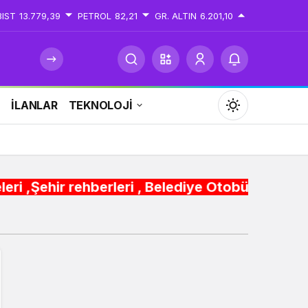
BIST
13.779,39
PETROL
82,21
GR. ALTIN
6.201,10
İ
İLANLAR
TEKNOLOJİ
Mod
değiştir
erleri , Belediye Otobüs,Metro,Tren saatleri ,
Gündüz Modu
Gündüz modunu seçin.
Gece Modu
Gece modunu seçin.