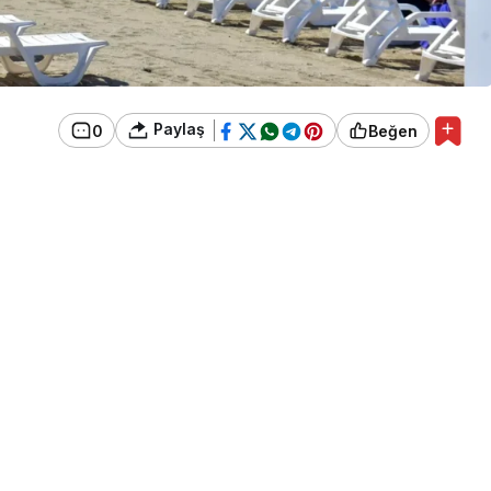
Paylaş
0
Beğen