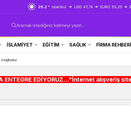
26.2 °
Istanbul
USD
47,74
EURO
55,25
Aramak istediğiniz kelimeyi yazın..
İSLAMİYET
EĞİTİM
SAĞLIK
FİRMA REHBER
h coşkusu
RUZ..."İnternet alışveriş siteleri ,Şehir rehb