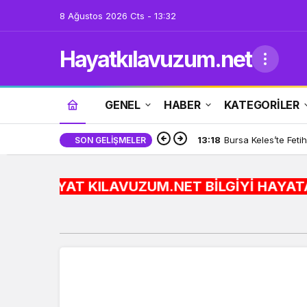
8 Ağustos 2026 Cts - 13:32
Hayatkılavuzum.net
GENEL
HABER
KATEGORİLER
13:18
Bursa Keles’te Feti
SON GELIŞMELER
AYAT KILAVUZUM.NET BİLGİYİ HAYATA ENTEGRE EDİYO