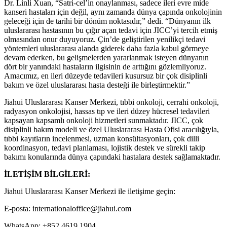
Dr. Linli Xuan, “Satri-cel’in onaylanması, sadece ileri evre mide
kanseri hastaları için değil, aynı zamanda dünya çapında onkolojinin
geleceği için de tarihi bir dönüm noktasıdır,” dedi. “Dünyanın ilk
uluslararası hastasının bu çığır açan tedavi için JICC’yi tercih etmiş
olmasından onur duyuyoruz. Çin’de geliştirilen yenilikçi tedavi
yöntemleri uluslararası alanda giderek daha fazla kabul görmeye
devam ederken, bu gelişmelerden yararlanmak isteyen dünyanın
dört bir yanındaki hastaların ilgisinin de arttığını gözlemliyoruz.
Amacımız, en ileri düzeyde tedavileri kusursuz bir çok disiplinli
bakım ve özel uluslararası hasta desteği ile birleştirmektir.”
Jiahui Uluslararası Kanser Merkezi, tıbbi onkoloji, cerrahi onkoloji,
radyasyon onkolojisi, hassas tıp ve ileri düzey hücresel tedavileri
kapsayan kapsamlı onkoloji hizmetleri sunmaktadır. JICC, çok
disiplinli bakım modeli ve özel Uluslararası Hasta Ofisi aracılığıyla,
tıbbi kayıtların incelenmesi, uzman konsültasyonları, çok dilli
koordinasyon, tedavi planlaması, lojistik destek ve sürekli takip
bakımı konularında dünya çapındaki hastalara destek sağlamaktadır.
İLETİŞİM BİLGİLERİ:
Jiahui Uluslararası Kanser Merkezi ile iletişime geçin:
E-posta: internationaloffice@jiahui.com
WhatsApp: +852 4619 1904