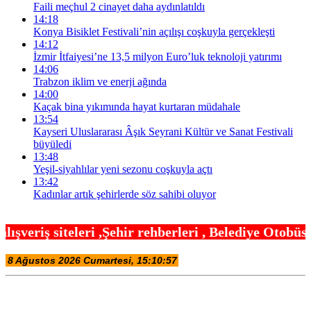
Faili meçhul 2 cinayet daha aydınlatıldı
14:18
Konya Bisiklet Festivali’nin açılışı coşkuyla gerçekleşti
14:12
İzmir İtfaiyesi’ne 13,5 milyon Euro’luk teknoloji yatırımı
14:06
Trabzon iklim ve enerji ağında
14:00
Kaçak bina yıkımında hayat kurtaran müdahale
13:54
Kayseri Uluslararası Âşık Seyrani Kültür ve Sanat Festivali
büyüledi
13:48
Yeşil-siyahlılar yeni sezonu coşkuyla açtı
13:42
Kadınlar artık şehirlerde söz sahibi oluyor
hir rehberleri , Belediye Otobüs,Metro,Tren saatle