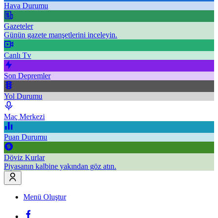
Hava Durumu
Gazeteler
Günün gazete manşetlerini inceleyin.
Canlı Tv
Son Depremler
Yol Durumu
Maç Merkezi
Puan Durumu
Döviz Kurlar
Piyasanın kalbine yakından göz atın.
Menü Oluştur