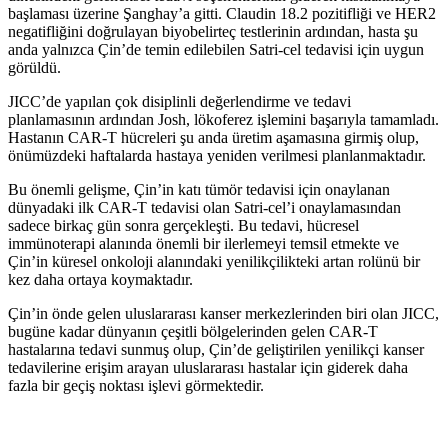
başlaması üzerine Şanghay’a gitti. Claudin 18.2 pozitifliği ve HER2
negatifliğini doğrulayan biyobelirteç testlerinin ardından, hasta şu
anda yalnızca Çin’de temin edilebilen Satri-cel tedavisi için uygun
görüldü.
JICC’de yapılan çok disiplinli değerlendirme ve tedavi
planlamasının ardından Josh, lökoferez işlemini başarıyla tamamladı.
Hastanın CAR-T hücreleri şu anda üretim aşamasına girmiş olup,
önümüzdeki haftalarda hastaya yeniden verilmesi planlanmaktadır.
Bu önemli gelişme, Çin’in katı tümör tedavisi için onaylanan
dünyadaki ilk CAR-T tedavisi olan Satri-cel’i onaylamasından
sadece birkaç gün sonra gerçekleşti. Bu tedavi, hücresel
immünoterapi alanında önemli bir ilerlemeyi temsil etmekte ve
Çin’in küresel onkoloji alanındaki yenilikçilikteki artan rolünü bir
kez daha ortaya koymaktadır.
Çin’in önde gelen uluslararası kanser merkezlerinden biri olan JICC,
bugüne kadar dünyanın çeşitli bölgelerinden gelen CAR-T
hastalarına tedavi sunmuş olup, Çin’de geliştirilen yenilikçi kanser
tedavilerine erişim arayan uluslararası hastalar için giderek daha
fazla bir geçiş noktası işlevi görmektedir.