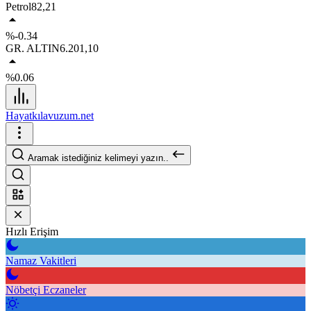
Petrol
82,21
%-0.34
GR. ALTIN
6.201,10
%0.06
Hayatkılavuzum.net
Aramak istediğiniz kelimeyi yazın..
Hızlı Erişim
Namaz Vakitleri
Nöbetçi Eczaneler