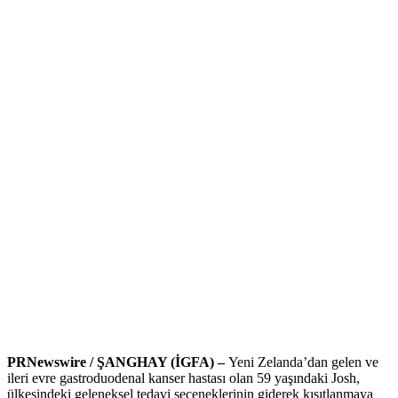
PRNewswire / ŞANGHAY (İGFA) –
Yeni Zelanda’dan gelen ve
ileri evre gastroduodenal kanser hastası olan 59 yaşındaki Josh,
ülkesindeki geleneksel tedavi seçeneklerinin giderek kısıtlanmaya