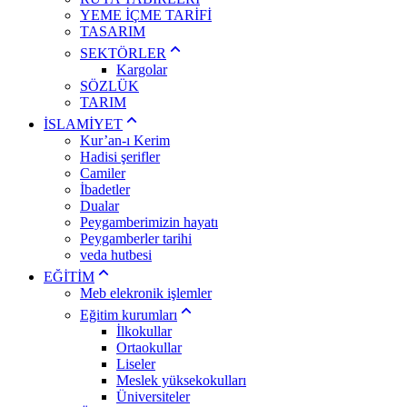
YEME İÇME TARİFİ
TASARIM
SEKTÖRLER
Kargolar
SÖZLÜK
TARIM
İSLAMİYET
Kur’an-ı Kerim
Hadisi şerifler
Camiler
İbadetler
Dualar
Peygamberimizin hayatı
Peygamberler tarihi
veda hutbesi
EĞİTİM
Meb elekronik işlemler
Eğitim kurumları
İlkokullar
Ortaokullar
Liseler
Meslek yüksekokulları
Üniversiteler