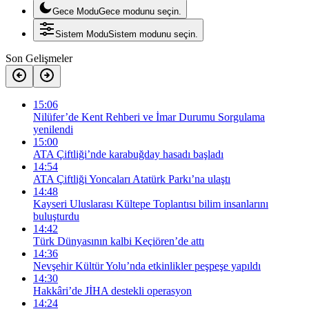
Gece Modu
Gece modunu seçin.
Sistem Modu
Sistem modunu seçin.
Son Gelişmeler
15:06
Nilüfer’de Kent Rehberi ve İmar Durumu Sorgulama
yenilendi
15:00
ATA Çiftliği’nde karabuğday hasadı başladı
14:54
ATA Çiftliği Yoncaları Atatürk Parkı’na ulaştı
14:48
Kayseri Uluslarası Kültepe Toplantısı bilim insanlarını
buluşturdu
14:42
Türk Dünyasının kalbi Keçiören’de attı
14:36
Nevşehir Kültür Yolu’nda etkinlikler peşpeşe yapıldı
14:30
Hakkâri’de JİHA destekli operasyon
14:24