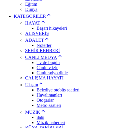
Eğitim
Dünya
KATEGORİLER
HAYAT
Başarı hikayeleri
ALIŞVERİŞ
ADALET
Noterler
ŞEHİR REHBERİ
CANLI MEDYA
Tv de bugün
Canlı tv izle
Canlı radyo dinle
ÇALIŞMA HAYATI
Ulaşım
Belediye otobüs saatleri
Havalimanları
Otogarlar
Metro saatleri
MÜZİK
ilahi
Müzik haberleri
RÜYA TABİRLERİ