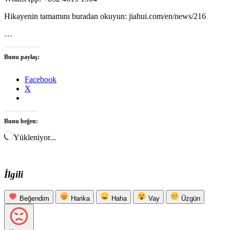
Hikayenin tamamını buradan okuyun: jiahui.com/en/news/216
…
Bunu paylaş:
Facebook
X
Bunu beğen:
Yükleniyor...
İlgili
Beğendim
Harika
Haha
Vay
Üzgün