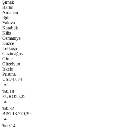
Şırnak
Bartın
Ardahan
Iğdır
Yalova
Karabük
Kilis
Osmaniye
Düzce
Lefkoşa
Gazimağusa
Girne
Güzelyurt
İskele
Pristina
USD
47,74
%0.18
EURO
55,25
%0.32
BIST
13.779,39
%-0.14