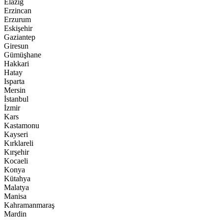
Elazığ
Erzincan
Erzurum
Eskişehir
Gaziantep
Giresun
Gümüşhane
Hakkari
Hatay
Isparta
Mersin
İstanbul
İzmir
Kars
Kastamonu
Kayseri
Kırklareli
Kırşehir
Kocaeli
Konya
Kütahya
Malatya
Manisa
Kahramanmaraş
Mardin